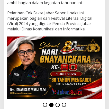
k
ambil bagian dalam kegiatan tahunan ini
t
a
Pelatihan Cek Fakta Jabar Saber Hoaks ini
b
merupakan bagian dari Festival Literasi Digital
e
r
(Viral) 2024 yang digelar Pemda Provinsi Jabar
s
melalui Dinas Komunikasi dan Informatika.
a
m
a
G
o
o
g
l
e
N
e
w
s
I
n
i
t
i