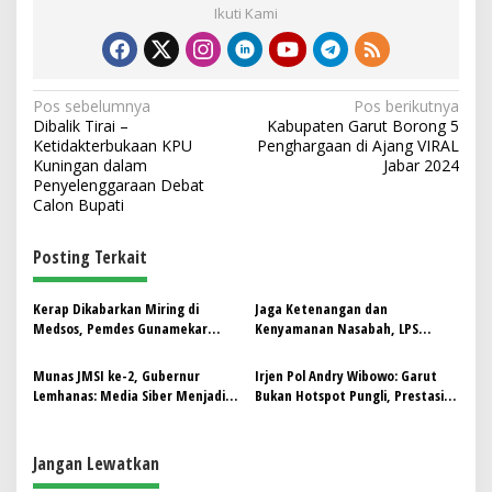
Ikuti Kami
N
Pos sebelumnya
Pos berikutnya
Dibalik Tirai –
Kabupaten Garut Borong 5
a
Ketidakterbukaan KPU
Penghargaan di Ajang VIRAL
v
Kuningan dalam
Jabar 2024
Penyelenggaraan Debat
i
Calon Bupati
g
Posting Terkait
a
s
Kerap Dikabarkan Miring di
Jaga Ketenangan dan
i
Medsos, Pemdes Gunamekar
Kenyamanan Nasabah, LPS
p
Minta Warga tetap Tenang dan
Perkuat Sistem Teknologi dan
Tidak Terprovokasi
Informasi
Munas JMSI ke-2, Gubernur
Irjen Pol Andry Wibowo: Garut
o
Lemhanas: Media Siber Menjadi
Bukan Hotspot Pungli, Prestasi
s
Garda Terdepan Ketahanan
yang Harus Dipertahankan
Nasional
Jangan Lewatkan