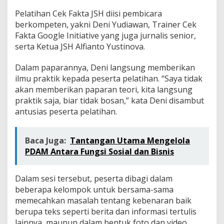
a
t
Pelatihan Cek Fakta JSH diisi pembicara
i
berkompeten, yakni Deni Yudiawan, Trainer Cek
v
Fakta Google Initiative yang juga jurnalis senior,
e
serta Ketua JSH Alfianto Yustinova.
Dalam paparannya, Deni langsung memberikan
ilmu praktik kepada peserta pelatihan. “Saya tidak
akan memberikan paparan teori, kita langsung
praktik saja, biar tidak bosan,” kata Deni disambut
antusias peserta pelatihan.
Baca Juga:
Tantangan Utama Mengelola
PDAM Antara Fungsi Sosial dan Bisnis
Dalam sesi tersebut, peserta dibagi dalam
beberapa kelompok untuk bersama-sama
memecahkan masalah tentang kebenaran baik
berupa teks seperti berita dan informasi tertulis
lainnya, maupun dalam bentuk foto dan video.