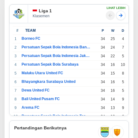
LIHAT LEBIH
Liga 1
Klasemen
#
TEAM
P
W
D
L
Borneo FC
1
34
25
4
5
Persatuan Sepak Bola Indonesia Bandung
2
34
24
7
3
Persatuan Sepak Bola Indonesia Jakarta
3
34
22
5
7
Persatuan Sepak Bola Surabaya
4
34
16
10
8
Maluku Utara United FC
5
34
15
8
11
Bhayangkara Surabaya United
6
34
16
5
13
Dewa United FC
7
34
16
5
13
Bali United Pusam FC
8
34
14
9
11
Arema FC
9
34
13
9
12
Persatuan Sepak Bola Indonesia Tangerang
10
34
13
6
15
PSIM Yogyakarta
11
34
11
12
11
Pertandingan Berikutnya
Persatuan Sepakbola Indonesia Kediri
12
34
11
6
17