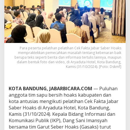
a
b
u
p
a
t
e
n
G
a
Para peserta pelatihan pelatihan Cek Fakta Jabar Saber Hoaks
mempraktekkan pemecahkan masalah tentang kebenaran baik
r
berupa teks seperti berita dan informasi tertulis lainnya, maupun
u
dalam bentuk foto dan video, di Aryaduta Hotel, Kota Bandung,
t
Kamis (31/10/2024). [Poto: Dskmf]
D
i
l
a
KOTA BANDUNG, JABARBICARA.COM
— Puluhan
t
anggota tim sapu bersih hoaks kabupaten dan
i
h
kota antusias mengikuti pelatihan Cek Fakta Jabar
C
Saber Hoaks di Aryaduta Hotel, Kota Bandung,
e
Kamis (31/10/2024). Kepala Bidang Informasi dan
k
Komunikasi Publik (IKP), Dang Sani Imansyah
F
a
bersama tim Garut Seber Hoaks (Gasaks) turut