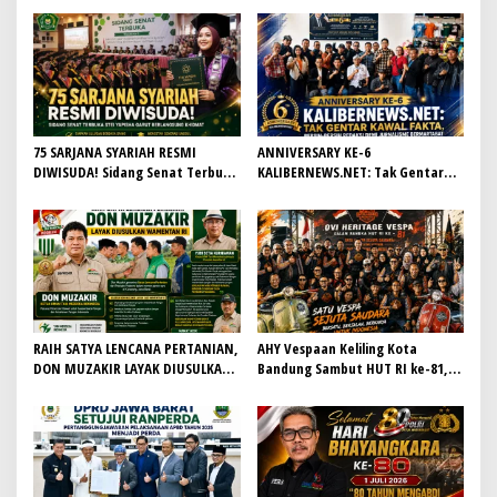
75 SARJANA SYARIAH RESMI
ANNIVERSARY KE-6
DIWISUDA! Sidang Senat Terbuka
KALIBERNEWS.NET: Tak Gentar
STEI Yapisha Garut Berlangsung
Kawal Fakta, Bersih-Bersih
Khidmat, Siapkan Lulusan
Redaksi Demi Jurnalisme
Berdaya Saing dan Berintegritas
Bermartabat
RAIH SATYA LENCANA PERTANIAN,
AHY Vespaan Keliling Kota
DON MUZAKIR LAYAK DIUSULKAN
Bandung Sambut HUT RI ke-81,
WAMENTAN RI
Gaungkan Persaudaraan dan Aksi
Kemanusiaan