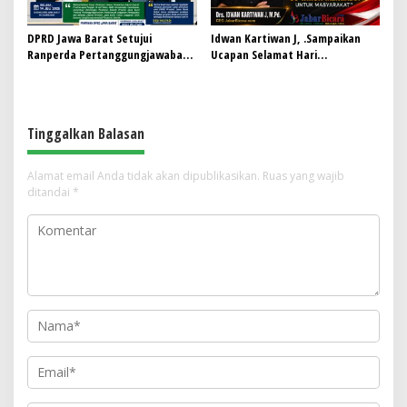
DPRD Jawa Barat Setujui
Idwan Kartiwan J, .Sampaikan
Ranperda Pertanggungjawaban
Ucapan Selamat Hari
Pelaksanaan APBD Tahun 2025
Bhayangkara ke-80: “80 Tahun
Menjadi Perda
Mengabdi untuk Masyarakat”
Tinggalkan Balasan
Alamat email Anda tidak akan dipublikasikan.
Ruas yang wajib
ditandai
*