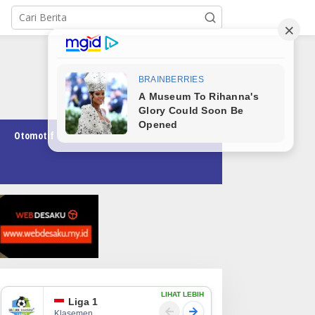
Otomotif
Pendidikan
Teknologi
Opini
LIHAT LEBIH
Liga 1
Klasemen