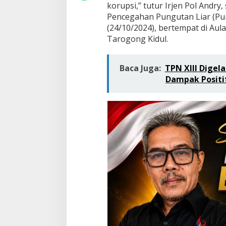
korupsi,” tutur Irjen Pol Andry
a
Pencegahan Pungutan Liar (Pung
n
g
(24/10/2024), bertempat di Aul
H
Tarogong Kidul.
a
r
u
Baca Juga:
TPN XIII Digela
s
Dampak Positi
D
i
p
e
r
t
a
h
a
n
k
a
n