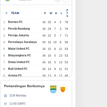
P
#
TEAM
P
W
D
L
T
S
Borneo FC
1
34
25
4
5
79
Persib Bandung
2
34
24
7
3
79
Persija Jakarta
3
34
22
5
7
71
Persebaya Surabaya
4
34
16
10
8
58
Malut United FC
5
34
15
8
11
53
Bhayangkara FC
6
34
16
5
13
53
Dewa United FC
7
34
16
5
13
53
Bali United FC
8
34
14
9
11
51
Arema FC
9
34
13
9
12
48
1
Persita Tangerang
34
13
6
15
45
0
Pertandingan Berikutnya
1
PSIM Yogyakarta
34
11
12
11
45
1
31/8 Monday
1
Persik Kediri
34
11
6
17
39
12:00 (GMT)
2