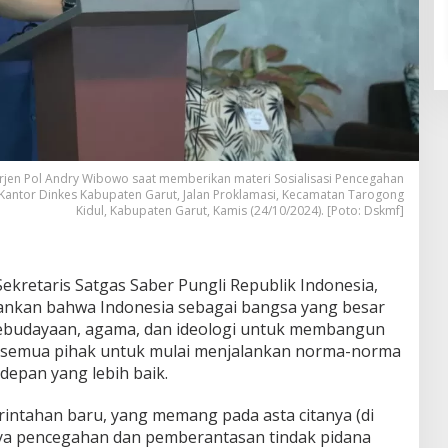
, Irjen Pol Andry Wibowo saat memberikan materi Sosialisasi Pencegahan
la Kantor Dinkes Kabupaten Garut, Jalan Proklamasi, Kecamatan Tarogong
Kidul, Kabupaten Garut, Kamis (24/10/2024). [Poto: Dskmf]
ekretaris Satgas Saber Pungli Republik Indonesia,
ankan bahwa Indonesia sebagai bangsa yang besar
 kebudayaan, agama, dan ideologi untuk membangun
ak semua pihak untuk mulai menjalankan norma-norma
depan yang lebih baik.
intahan baru, yang memang pada asta citanya (di
a pencegahan dan pemberantasan tindak pidana