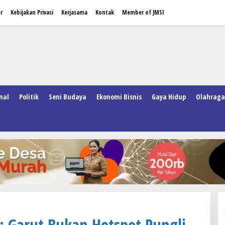
r
Kebijakan Privasi
Kerjasama
Kontak
Member of JMSI
nal
Politik
Seni Budaya
Ekonomi Bisnis
Gaya Hidup
Olahraga
: Garut Bukan Hotspot Pungli,