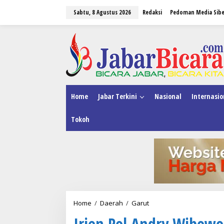
L
Sabtu, 8 Agustus 2026
Redaksi
Pedoman Media Sibe
e
w
a
tutup
t
i
k
e
k
o
n
Home
Jabar Terkini
Nasional
Internasio
t
e
Tokoh
n
Home
/
Daerah
/
Garut
I
r
Irjen Pol Andry Wibowo
j