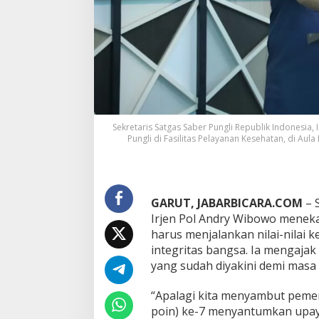
a
n
H
o
t
s
p
o
t
P
Sekretaris Satgas Saber Pungli Republik Indonesia
u
Pungli di Fasilitas Pelayanan Kesehatan, di Au
n
g
l
i
GARUT, JABARBICARA.COM
– S
,
P
Irjen Pol Andry Wibowo menek
r
harus menjalankan nilai-nilai
e
integritas bangsa. Ia mengaj
s
yang sudah diyakini demi masa 
t
a
s
“Apalagi kita menyambut pemer
i
poin) ke-7 menyantumkan upay
y