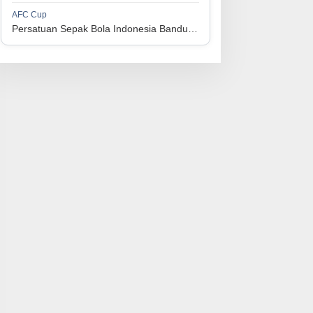
1
Persijap Jepara
34
9
9
16
36
AFC Cup
3
Persatuan Sepak Bola Indonesia Bandung vs Manila Digger FC
1
Madura United FC
34
9
8
17
35
4
1
PSM Makassar
34
8
10
16
34
5
1
Persis Solo
34
8
10
16
34
6
1
Semen Padang FC
34
5
5
24
20
7
1
PSBS Biak
34
4
6
24
18
8