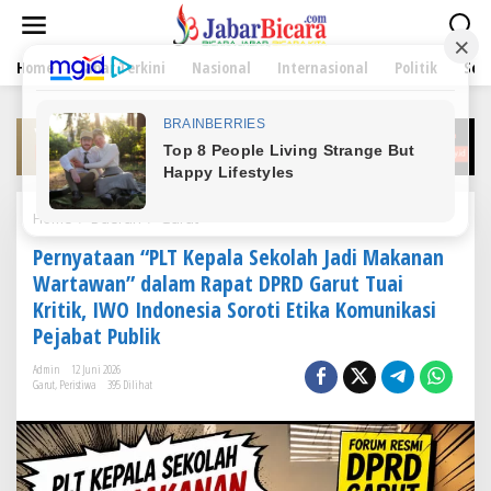
L
e
w
Home
Jabar Terkini
Nasional
Internasional
Politik
Sen
a
t
i
k
e
k
o
n
Home
/
Daerah
/
Garut
P
t
e
e
Pernyataan “PLT Kepala Sekolah Jadi Makanan
r
n
n
Wartawan” dalam Rapat DPRD Garut Tuai
y
Kritik, IWO Indonesia Soroti Etika Komunikasi
a
Pejabat Publik
t
a
Admin
12 Juni 2026
a
Garut
,
Peristiwa
395 Dilihat
n
"
P
L
T