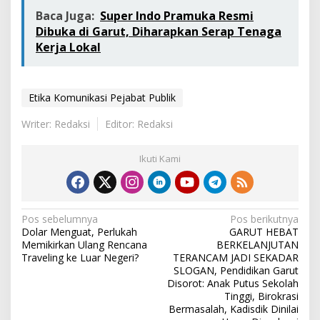
Baca Juga:
Super Indo Pramuka Resmi
Dibuka di Garut, Diharapkan Serap Tenaga
Kerja Lokal
Etika Komunikasi Pejabat Publik
Writer: Redaksi
Editor: Redaksi
Ikuti Kami
N
Pos sebelumnya
Pos berikutnya
Dolar Menguat, Perlukah
GARUT HEBAT
a
Memikirkan Ulang Rencana
BERKELANJUTAN
v
Traveling ke Luar Negeri?
TERANCAM JADI SEKADAR
SLOGAN, Pendidikan Garut
i
Disorot: Anak Putus Sekolah
Tinggi, Birokrasi
g
Bermasalah, Kadisdik Dinilai