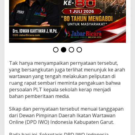
u
t
T
u
a
i
K
r
i
t
i
k
Tak hanya menyampaikan pernyataan tersebut,
,
yang bersangkutan juga terlihat menunjuk ke arah
I
wartawan yang tengah melakukan peliputan di
W
ruang rapat sembari meminta pengakuan bahwa
O
I
persoalan PLT kepala sekolah kerap menjadi
n
bahan pemberitaan media.
d
o
Sikap dan pernyataan tersebut menuai tanggapan
n
dari Dewan Pimpinan Daerah Ikatan Wartawan
e
s
Online (DPD IWO) Indonesia Kabupaten Garut.
i
a
Pada hari ini, Sekretaris DPD IWO Indonesia