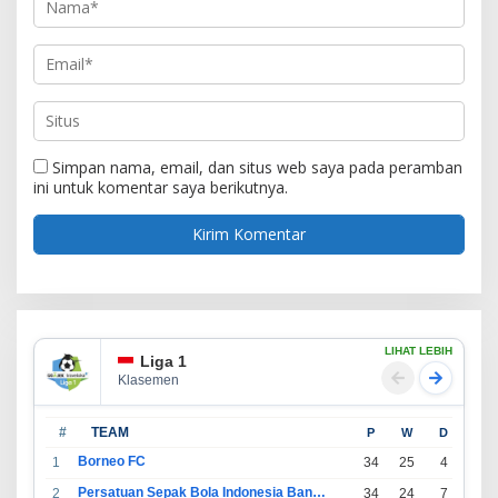
Simpan nama, email, dan situs web saya pada peramban
ini untuk komentar saya berikutnya.
LIHAT LEBIH
Liga 1
Klasemen
#
TEAM
P
W
D
L
Borneo FC
1
34
25
4
5
Persatuan Sepak Bola Indonesia Bandung
2
34
24
7
3