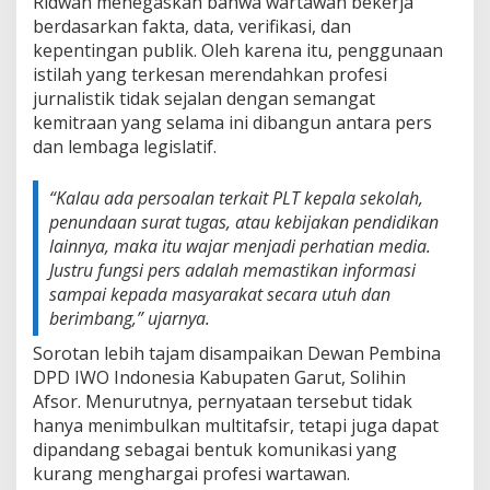
Ridwan menegaskan bahwa wartawan bekerja
b
berdasarkan fakta, data, verifikasi, dan
a
kepentingan publik. Oleh karena itu, penggunaan
t
P
istilah yang terkesan merendahkan profesi
u
jurnalistik tidak sejalan dengan semangat
b
kemitraan yang selama ini dibangun antara pers
l
dan lembaga legislatif.
i
k
“Kalau ada persoalan terkait PLT kepala sekolah,
penundaan surat tugas, atau kebijakan pendidikan
lainnya, maka itu wajar menjadi perhatian media.
Justru fungsi pers adalah memastikan informasi
sampai kepada masyarakat secara utuh dan
berimbang,” ujarnya.
Sorotan lebih tajam disampaikan Dewan Pembina
DPD IWO Indonesia Kabupaten Garut, Solihin
Afsor. Menurutnya, pernyataan tersebut tidak
hanya menimbulkan multitafsir, tetapi juga dapat
dipandang sebagai bentuk komunikasi yang
kurang menghargai profesi wartawan.