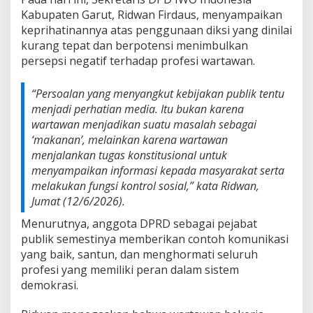
S
Kabupaten Garut, Ridwan Firdaus, menyampaikan
o
keprihatinannya atas penggunaan diksi yang dinilai
r
o
kurang tepat dan berpotensi menimbulkan
t
persepsi negatif terhadap profesi wartawan.
i
E
“Persoalan yang menyangkut kebijakan publik tentu
t
i
menjadi perhatian media. Itu bukan karena
k
wartawan menjadikan suatu masalah sebagai
a
‘makanan’, melainkan karena wartawan
K
menjalankan tugas konstitusional untuk
o
menyampaikan informasi kepada masyarakat serta
m
u
melakukan fungsi kontrol sosial,” kata Ridwan,
n
Jumat (12/6/2026).
i
k
Menurutnya, anggota DPRD sebagai pejabat
a
publik semestinya memberikan contoh komunikasi
s
yang baik, santun, dan menghormati seluruh
i
profesi yang memiliki peran dalam sistem
P
e
demokrasi.
j
a