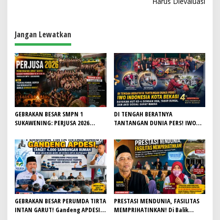
a
Harus Dievaluasi
s
i
Jangan Lewatkan
p
o
s
GEBRAKAN BESAR SMPN 1
DI TENGAH BERATNYA
SUKAWENING: PERJUSA 2026
TANTANGAN DUNIA PERS! IWO
TEMPA KARAKTER, DISIPLIN, DAN
Indonesia Kota Bekasi Rayakan
JIWA KEPANDUAN SISWA
HUT Ke-4 dengan Doa, Tabur
Bunga, dan Aksi Sosial Sarat
Makna
GEBRAKAN BESAR PERUMDA TIRTA
PRESTASI MENDUNIA, FASILITAS
INTAN GARUT! Gandeng APDESI,
MEMPRIHATINKAN! Di Balik
Target 4.000 Sambungan Rumah
Gemilangnya SMAN 26 Garut,