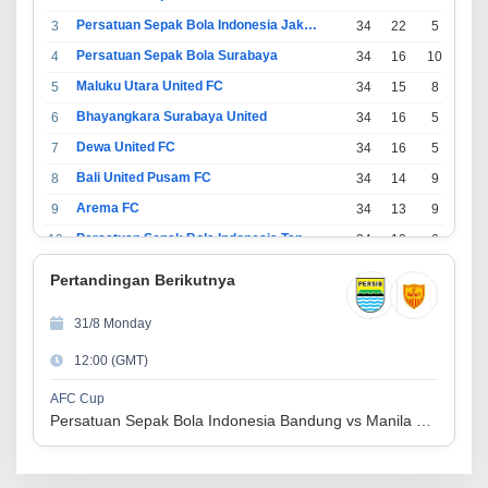
Persatuan Sepak Bola Indonesia Jakarta
3
34
22
5
7
Persatuan Sepak Bola Surabaya
4
34
16
10
8
Maluku Utara United FC
5
34
15
8
11
Bhayangkara Surabaya United
6
34
16
5
13
Dewa United FC
7
34
16
5
13
Bali United Pusam FC
8
34
14
9
11
Arema FC
9
34
13
9
12
Persatuan Sepak Bola Indonesia Tangerang
10
34
13
6
15
PSIM Yogyakarta
11
34
11
12
11
Pertandingan Berikutnya
Persatuan Sepakbola Indonesia Kediri
12
34
11
6
17
31/8 Monday
Perserikatan Sepak Bola Indonesia Jepara
13
34
9
9
16
12:00 (GMT)
Madura United FC
14
34
9
8
17
Persatuan Sepakbola Makassar
15
34
8
10
16
AFC Cup
Persatuan Sepak Bola Indonesia Bandung vs Manila Digger FC
Persis Solo
16
34
8
10
16
Semen Padang FC
17
34
5
5
24
Persatuan Sepak Bola Biak Sekitarnya
18
34
4
6
24