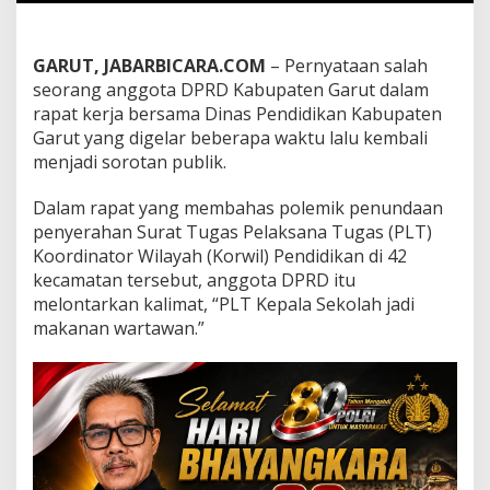
a
r
t
GARUT, JABARBICARA.COM
– Pernyataan salah
a
w
seorang anggota DPRD Kabupaten Garut dalam
a
rapat kerja bersama Dinas Pendidikan Kabupaten
n
Garut yang digelar beberapa waktu lalu kembali
"
menjadi sorotan publik.
d
a
l
Dalam rapat yang membahas polemik penundaan
a
penyerahan Surat Tugas Pelaksana Tugas (PLT)
m
Koordinator Wilayah (Korwil) Pendidikan di 42
R
kecamatan tersebut, anggota DPRD itu
a
p
melontarkan kalimat, “PLT Kepala Sekolah jadi
a
makanan wartawan.”
t
D
P
R
D
G
a
r