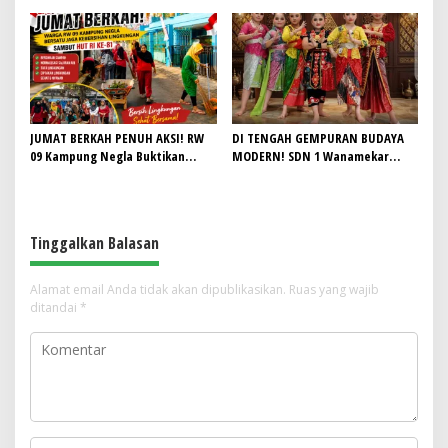
Demi Wujudkan Akses Air Bersih
Lapangan Hoki Rusak, Masjid Tak
untuk Masyarakat
Lagi Mampu Tampung Jamaah,
Penjualan Seragam Ikut Jadi
Sorotan
JUMAT BERKAH PENUH AKSI! RW
DI TENGAH GEMPURAN BUDAYA
09 Kampung Negla Buktikan
MODERN! SDN 1 Wanamekar
Gotong Royong Bukan Sekadar
Lahirkan Generasi Penari Sunda,
Slogan, Warga Bersatu Sambut
Menjaga Warisan Leluhur dari
HUT RI ke-81
Ruang Kelas
Tinggalkan Balasan
Alamat email Anda tidak akan dipublikasikan.
Ruas yang wajib
ditandai
*