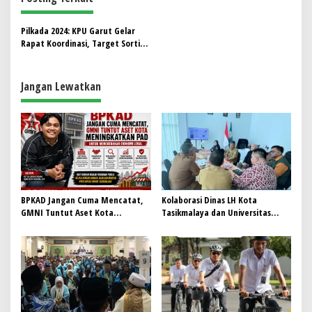
a
s
Pilkada 2024: KPU Garut Gelar
Rapat Koordinasi, Target Sortir
i
Surat Suara Selesai dalam 7 Hari
p
Jangan Lewatkan
o
s
BPKAD Jangan Cuma Mencatat,
Kolaborasi Dinas LH Kota
GMNI Tuntut Aset Kota
Tasikmalaya dan Universitas
Meningkatkan PAD untuk
Mayasari Bakti untuk
menggerakan Ekonomi Lokal
Pengelolaan Sampah
Berkelanjutan