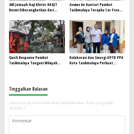
445 Jemaah Haji Kloter 04 KJT
Gowes ke Kantor! Pemkot
Resmi Diberangkatkan dari
Tasikmalaya Terapka Car Free
Gedung Dakwah Islamiyah
Day untuk ASN
Quick Response Pemkot
Kolaborasi dan Sinergi UPTD PPA
Tasikmalaya Tangani Wilayah
Kota Tasikmalaya Perkuat
Terdampak Cuaca Ekstrem
Perlindungan Perempuan dan
Anak
Tinggalkan Balasan
Alamat email Anda tidak akan dipublikasikan.
Ruas yang wajib
ditandai
*