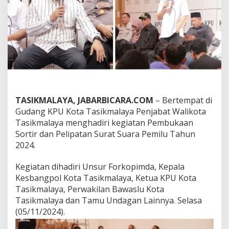
t
i
r
d
a
n
P
e
l
i
p
TASIKMALAYA, JABARBICARA.COM
– Bertempat di
a
Gudang KPU Kota Tasikmalaya Penjabat Walikota
t
a
Tasikmalaya menghadiri kegiatan Pembukaan
n
Sortir dan Pelipatan Surat Suara Pemilu Tahun
S
2024.
u
r
Kegiatan dihadiri Unsur Forkopimda, Kepala
a
t
Kesbangpol Kota Tasikmalaya, Ketua KPU Kota
S
Tasikmalaya, Perwakilan Bawaslu Kota
u
Tasikmalaya dan Tamu Undagan Lainnya. Selasa
a
(05/11/2024).
r
a