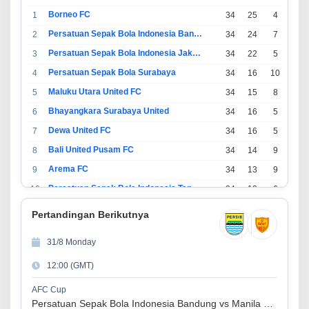
Borneo FC
1
34
25
4
5
Persatuan Sepak Bola Indonesia Bandung
2
34
24
7
3
Persatuan Sepak Bola Indonesia Jakarta
3
34
22
5
7
Persatuan Sepak Bola Surabaya
4
34
16
10
8
Maluku Utara United FC
5
34
15
8
11
Bhayangkara Surabaya United
6
34
16
5
13
Dewa United FC
7
34
16
5
13
Bali United Pusam FC
8
34
14
9
11
Arema FC
9
34
13
9
12
Persatuan Sepak Bola Indonesia Tangerang
10
34
13
6
15
PSIM Yogyakarta
11
34
11
12
11
Pertandingan Berikutnya
Persatuan Sepakbola Indonesia Kediri
12
34
11
6
17
31/8 Monday
Perserikatan Sepak Bola Indonesia Jepara
13
34
9
9
16
12:00 (GMT)
Madura United FC
14
34
9
8
17
Persatuan Sepakbola Makassar
15
34
8
10
16
AFC Cup
Persatuan Sepak Bola Indonesia Bandung vs Manila Digger FC
Persis Solo
16
34
8
10
16