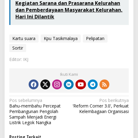
Kegiatan Sarana dan Prasarana Kelurahan
dan Pemberdayaan Masyarakat Kelurahan,
Hari Ini Dilantik
Kartu suara
Kpu Tasikmalaya
Pelipatan
Sortir
Editor: IKJ
Ikuti Kami
N
Pos sebelumnya
Pos berikutnya
Bahu-membahu Percepat
‘Reform Corner 3.0’, Perkuat
a
Pembangunan Pengolah
Kelembagaan Organisasi
v
Sampah Menjadi Energi
Listrik Legok Nangka
i
g
Posting Terkait