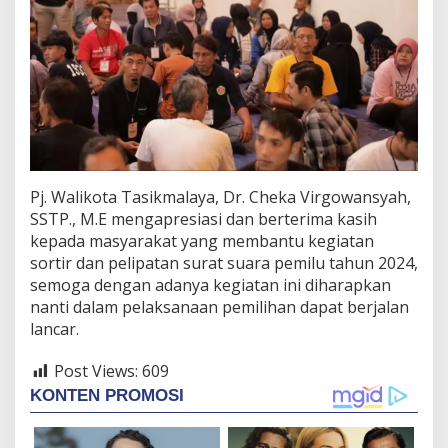
T
a
h
u
n
2
0
2
4
Pj. Walikota Tasikmalaya, Dr. Cheka Virgowansyah,
SSTP., M.E mengapresiasi dan berterima kasih
kepada masyarakat yang membantu kegiatan
sortir dan pelipatan surat suara pemilu tahun 2024,
semoga dengan adanya kegiatan ini diharapkan
nanti dalam pelaksanaan pemilihan dapat berjalan
lancar.
Post Views:
609