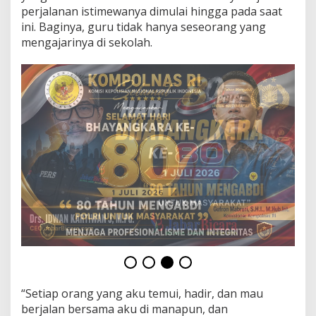
u
perjalanan istimewanya dimulai hingga pada saat
“
ini. Baginya, guru tidak hanya seseorang yang
G
mengajarinya di sekolah.
u
r
u
”
d
a
n
“
M
a
k
J
r
e
n
g
”
“Setiap orang yang aku temui, hadir, dan mau
berjalan bersama aku di manapun, dan