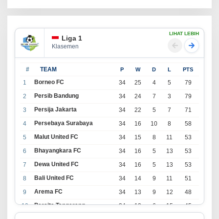
LIHAT LEBIH
Liga 1
Klasemen
#
TEAM
P
W
D
L
PTS
Borneo FC
1
34
25
4
5
79
Persib Bandung
2
34
24
7
3
79
Persija Jakarta
3
34
22
5
7
71
Persebaya Surabaya
4
34
16
10
8
58
Malut United FC
5
34
15
8
11
53
Bhayangkara FC
6
34
16
5
13
53
Dewa United FC
7
34
16
5
13
53
Bali United FC
8
34
14
9
11
51
Arema FC
9
34
13
9
12
48
Persita Tangerang
10
34
13
6
15
45
PSIM Yogyakarta