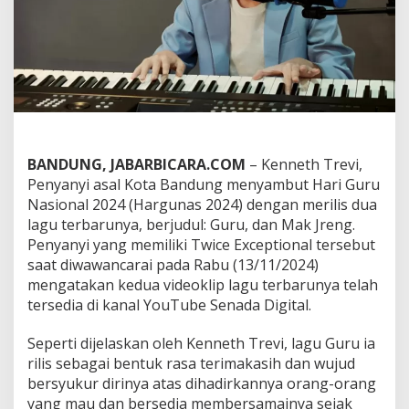
2
0
2
4
,
K
e
n
n
e
BANDUNG, JABARBICARA.COM
– Kenneth Trevi,
t
Penyanyi asal Kota Bandung menyambut Hari Guru
h
T
Nasional 2024 (Hargunas 2024) dengan merilis dua
r
lagu terbarunya, berjudul: Guru, dan Mak Jreng.
e
Penyanyi yang memiliki Twice Exceptional tersebut
v
saat diwawancarai pada Rabu (13/11/2024)
i
R
mengatakan kedua videoklip lagu terbarunya telah
i
tersedia di kanal YouTube Senada Digital.
l
i
Seperti dijelaskan oleh Kenneth Trevi, lagu Guru ia
s
rilis sebagai bentuk rasa terimakasih dan wujud
L
a
bersyukur dirinya atas dihadirkannya orang-orang
g
yang mau dan bersedia membersamainya sejak