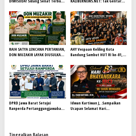
DIWISUDA! Sidang Senat Terbuka
KALIBERNEWS.NET: Tak Gentar
STEI Yapisha Garut Berlangsung
Kawal Fakta, Bersih-Bersih
Khidmat, Siapkan Lulusan
Redaksi Demi Jurnalisme
Berdaya Saing dan Berintegritas
Bermartabat
RAIH SATYA LENCANA PERTANIAN,
AHY Vespaan Keliling Kota
DON MUZAKIR LAYAK DIUSULKAN
Bandung Sambut HUT RI ke-81,
WAMENTAN RI
Gaungkan Persaudaraan dan Aksi
Kemanusiaan
DPRD Jawa Barat Setujui
Idwan Kartiwan J, .Sampaikan
Ranperda Pertanggungjawaban
Ucapan Selamat Hari
Pelaksanaan APBD Tahun 2025
Bhayangkara ke-80: “80 Tahun
Menjadi Perda
Mengabdi untuk Masyarakat”
Tinggalkan Balasan