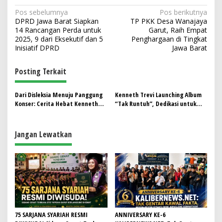
N
Pos sebelumnya
Pos berikutnya
DPRD Jawa Barat Siapkan
TP PKK Desa Wanajaya
a
14 Rancangan Perda untuk
Garut, Raih Empat
v
2025, 9 dari Eksekutif dan 5
Penghargaan di Tingkat
Inisiatif DPRD
Jawa Barat
i
g
Posting Terkait
a
s
Dari Disleksia Menuju Panggung
Kenneth Trevi Launching Album
Konser: Cerita Hebat Kenneth
“Tak Runtuh”, Dedikasi untuk
i
Trevi Launching Album Lagu Tak
Anak Berkebutuhan Khusus
p
Runtuh
Jangan Lewatkan
o
s
75 SARJANA SYARIAH RESMI
ANNIVERSARY KE-6