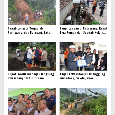
Tanah Longsor Terjadi di
Banjir Luapan di Pasirwangi Rusak
Pasirwangi dan Barusari, Satu
Tiga Rumah dan Sebuah Kolam
Masjid Terancam dan Akses Jalan
Warga
Terputus
Bupati Garut meninjau langsung
Tinjau Lokasi Banjir Cimanggung
lokasi banjir di Cisurupan-
Sumedang, Sekda Jabar
Cikajang
Tekankan Pencegahan dan Solusi