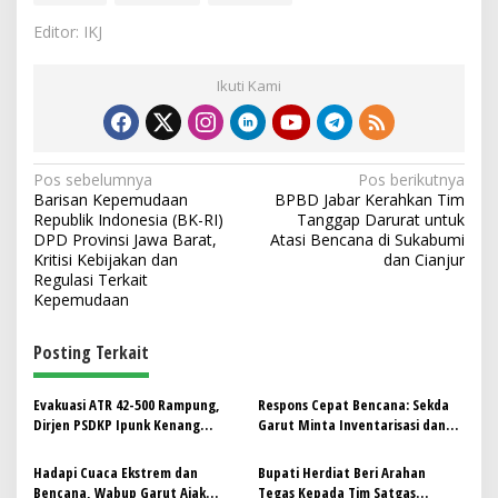
Editor: IKJ
Ikuti Kami
N
Pos sebelumnya
Pos berikutnya
Barisan Kepemudaan
BPBD Jabar Kerahkan Tim
a
Republik Indonesia (BK-RI)
Tanggap Darurat untuk
v
DPD Provinsi Jawa Barat,
Atasi Bencana di Sukabumi
Kritisi Kebijakan dan
dan Cianjur
i
Regulasi Terkait
Kepemudaan
g
a
Posting Terkait
s
i
Evakuasi ATR 42-500 Rampung,
Respons Cepat Bencana: Sekda
p
Dirjen PSDKP Ipunk Kenang
Garut Minta Inventarisasi dan
Pengorbanan di Medan Ekstrem
Imbau Warga Aktif Bermitigasi
o
Bulusaraung
Hadapi Cuaca Ekstrem dan
Bupati Herdiat Beri Arahan
s
Bencana, Wabup Garut Ajak
Tegas Kepada Tim Satgas