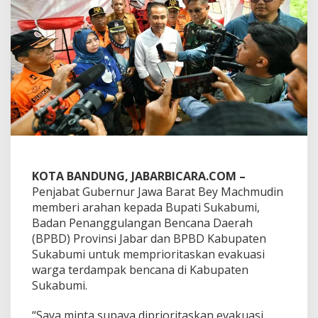
r
i
o
r
i
t
a
s
k
a
n
E
v
a
KOTA BANDUNG, JABARBICARA.COM –
k
Penjabat Gubernur Jawa Barat Bey Machmudin
u
memberi arahan kepada Bupati Sukabumi,
a
s
Badan Penanggulangan Bencana Daerah
i
(BPBD) Provinsi Jabar dan BPBD Kabupaten
W
Sukabumi untuk memprioritaskan evakuasi
a
warga terdampak bencana di Kabupaten
r
g
Sukabumi.
a
T
“Saya minta supaya diprioritaskan evakuasi