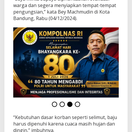
e
warga dan segera menyiapkan tempat-tempat
r
pengungsian,” kata Bey Machmudin di Kota
d
a
Bandung, Rabu (04/12/2024).
m
p
a
k
B
e
n
c
a
n
a
d
i
S
u
k
a
b
“Kebutuhan dasar korban seperti selimut, baju
u
harus dipenuhi karena cuaca masih hujan dan
m
i
dingin,” imbuhnya.