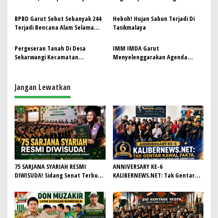
Semua Pihak Jadi Pelopor
Premanisme Ciamis
Kebersihan Lingkungan
BPBD Garut Sebut Sebanyak 244
Heboh! Hujan Sabun Terjadi Di
Terjadi Bencana Alam Selama
Tasikmalaya
Musim Hujan
Pergeseran Tanah Di Desa
IMM IMDA Garut
Sekarwangi Kecamatan
Menyelenggarakan Agenda
Malangbong Kabupaten Garut Di
Mitigasi Bencana Untuk
Sebabkan Oleh Hujan Deras
Menciptakan Kesadaran
Dikalangan Mahasiswa
Jangan Lewatkan
75 SARJANA SYARIAH RESMI
ANNIVERSARY KE-6
DIWISUDA! Sidang Senat Terbuka
KALIBERNEWS.NET: Tak Gentar
STEI Yapisha Garut Berlangsung
Kawal Fakta, Bersih-Bersih
Khidmat, Siapkan Lulusan
Redaksi Demi Jurnalisme
Berdaya Saing dan Berintegritas
Bermartabat