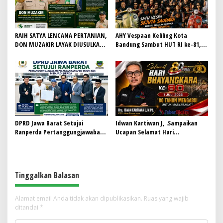
RAIH SATYA LENCANA PERTANIAN,
AHY Vespaan Keliling Kota
DON MUZAKIR LAYAK DIUSULKAN
Bandung Sambut HUT RI ke-81,
WAMENTAN RI
Gaungkan Persaudaraan dan Aksi
Kemanusiaan
DPRD Jawa Barat Setujui
Idwan Kartiwan J, .Sampaikan
Ranperda Pertanggungjawaban
Ucapan Selamat Hari
Pelaksanaan APBD Tahun 2025
Bhayangkara ke-80: “80 Tahun
Menjadi Perda
Mengabdi untuk Masyarakat”
Tinggalkan Balasan
Alamat email Anda tidak akan dipublikasikan.
Ruas yang wajib
ditandai
*