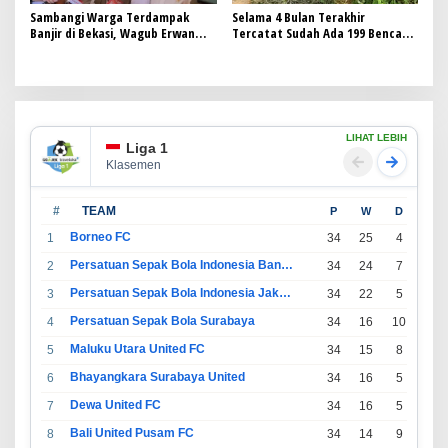
Sambangi Warga Terdampak
Selama 4 Bulan Terakhir
Banjir di Bekasi, Wagub Erwan
Tercatat Sudah Ada 199 Bencana
Setiawan Pastikan Penanganan
Melanda Kabupaten Garut
Berjalan Baikm
LIHAT LEBIH
Liga 1
Klasemen
#
TEAM
P
W
D
L
Borneo FC
1
34
25
4
5
Persatuan Sepak Bola Indonesia Bandung
2
34
24
7
3
Persatuan Sepak Bola Indonesia Jakarta
3
34
22
5
7
Persatuan Sepak Bola Surabaya
4
34
16
10
8
Maluku Utara United FC
5
34
15
8
11
Bhayangkara Surabaya United
6
34
16
5
13
Dewa United FC
7
34
16
5
13
Bali United Pusam FC
8
34
14
9
11