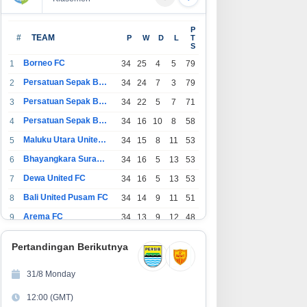
P
#
TEAM
P
W
D
L
T
S
Borneo FC
1
34
25
4
5
79
Persatuan Sepak Bola Indonesia Bandung
2
34
24
7
3
79
Persatuan Sepak Bola Indonesia Jakarta
3
34
22
5
7
71
Persatuan Sepak Bola Surabaya
4
34
16
10
8
58
Maluku Utara United FC
5
34
15
8
11
53
Bhayangkara Surabaya United
6
34
16
5
13
53
Dewa United FC
7
34
16
5
13
53
Bali United Pusam FC
8
34
14
9
11
51
Arema FC
9
34
13
9
12
48
1
Persatuan Sepak Bola Indonesia Tangerang
34
13
6
15
45
0
Pertandingan Berikutnya
1
PSIM Yogyakarta
34
11
12
11
45
1
31/8 Monday
1
Persatuan Sepakbola Indonesia Kediri
34
11
6
17
39
12:00 (GMT)
2