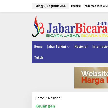
L
Minggu, 9 Agustus 2026
Redaksi
Pedoman Media Si
e
w
a
tutup
t
i
k
e
k
o
n
Home
Jabar Terkini
Nasional
Internasio
t
e
Tokoh
n
Home
/
Nasional
M
e
Keuangan
n