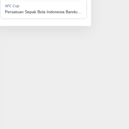
1
Perserikatan Sepak Bola Indonesia Jepara
34
9
9
16
36
AFC Cup
3
Persatuan Sepak Bola Indonesia Bandung vs Manila Digger FC
1
Madura United FC
34
9
8
17
35
4
1
Persatuan Sepakbola Makassar
34
8
10
16
34
5
1
Persis Solo
34
8
10
16
34
6
1
Semen Padang FC
34
5
5
24
20
7
1
Persatuan Sepak Bola Biak Sekitarnya
34
4
6
24
18
8