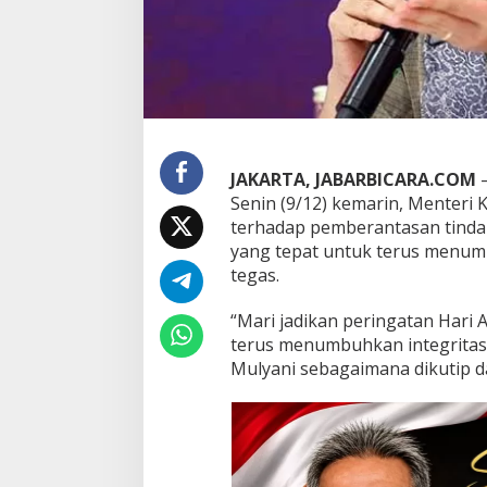
r
u
p
s
i
S
e
d
u
JAKARTA, JABARBICARA.COM
–
n
Senin (9/12) kemarin, Menter
i
terhadap pemberantasan tinda
a
yang tepat untuk terus menum
:
T
tegas.
u
m
“Mari jadikan peringatan Hari 
b
terus menumbuhkan integritas,
u
Mulyani sebagaimana dikutip d
h
k
a
n
I
n
t