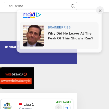
Otomotif
Pendidikan
Teknologi
Opini
LIHAT LEBIH
Liga 1
Klasemen