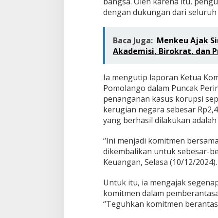
a
bangsa. Oleh karena itu, pengu
n
dengan dukungan dari seluruh 
T
e
g
Baca Juga:
Menkeu Ajak Sin
a
Akademisi, Birokrat, dan P
s
!
Ia mengutip laporan Ketua Ko
Pomolango dalam Puncak Perin
penanganan kasus korupsi sep
kerugian negara sebesar Rp2,49
yang berhasil dilakukan adalah 
“Ini menjadi komitmen bersama
dikembalikan untuk sebesar-be
Keuangan, Selasa (10/12/2024).
Untuk itu, ia mengajak segen
komitmen dalam pemberantasan 
“Teguhkan komitmen berantas k