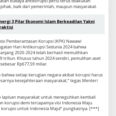
atan budaya antikorupsi perlu terus dilakukan
pihak, baik dari pemerintah, maupun masyarakat.
ergi 3 Pilar Ekonomi Islam Berkeadilan Yakni
raktisi
misi Pemberantasan Korupsi (KPK) Nawawi
gatan Hari Antikorupsi Sedunia 2024 bahwa
anjang 2020-2024 telah berhasil memulihkan
 triliun. Khusus tahun 2024 sendiri, pemulihan aset
sebesar Rp677,59 miliar.
 bahwa setiap kerugian negara akibat korupsi harus
sarnya kesejahteraan masyarakat,” tegas Menteri
ap lapisan masyarakat untuk meneguhkan kembali
korupsi demi tercapainya visi Indonesia Maju.
orupsi untuk Indonesia Maju!” pungkasnya. [***]