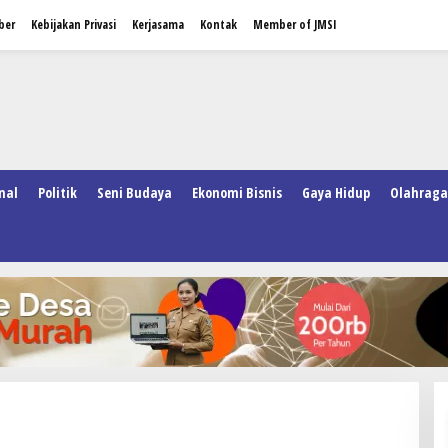
ber
Kebijakan Privasi
Kerjasama
Kontak
Member of JMSI
nal
Politik
Seni Budaya
Ekonomi Bisnis
Gaya Hidup
Olahraga