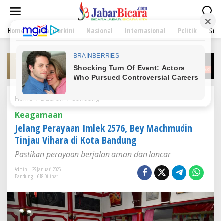
L
e
w
Home
Jabar Terkini
Nasional
Internasional
Politik
Sen
a
t
i
k
e
k
o
n
Home
/
Daerah
/
Bandung
J
t
e
e
Keagamaan
l
n
a
Jelang Perayaan Imlek 2576, Bey Machmudin
n
Tinjau Vihara di Kota Bandung
g
P
Pastikan perayaan berjalan aman dan lancar
e
r
Admin
29 Januari 2025
Bandung
618 Dilihat
a
y
a
a
n