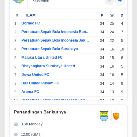
Klasemen
#
TEAM
P
W
D
L
Borneo FC
1
34
25
4
5
Persatuan Sepak Bola Indonesia Bandung
2
34
24
7
3
Persatuan Sepak Bola Indonesia Jakarta
3
34
22
5
7
Persatuan Sepak Bola Surabaya
4
34
16
10
8
Maluku Utara United FC
5
34
15
8
11
Bhayangkara Surabaya United
6
34
16
5
13
Dewa United FC
7
34
16
5
13
Bali United Pusam FC
8
34
14
9
11
Arema FC
9
34
13
9
12
Persatuan Sepak Bola Indonesia Tangerang
10
34
13
6
15
PSIM Yogyakarta
11
34
11
12
11
Pertandingan Berikutnya
Persatuan Sepakbola Indonesia Kediri
12
34
11
6
17
31/8 Monday
Perserikatan Sepak Bola Indonesia Jepara
13
34
9
9
16
12:00 (GMT)
Madura United FC
14
34
9
8
17