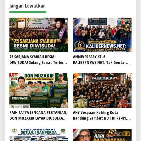
o
Jangan Lewatkan
s
75 SARJANA SYARIAH RESMI
ANNIVERSARY KE-6
DIWISUDA! Sidang Senat Terbuka
KALIBERNEWS.NET: Tak Gentar
STEI Yapisha Garut Berlangsung
Kawal Fakta, Bersih-Bersih
Khidmat, Siapkan Lulusan
Redaksi Demi Jurnalisme
Berdaya Saing dan Berintegritas
Bermartabat
RAIH SATYA LENCANA PERTANIAN,
AHY Vespaan Keliling Kota
DON MUZAKIR LAYAK DIUSULKAN
Bandung Sambut HUT RI ke-81,
WAMENTAN RI
Gaungkan Persaudaraan dan Aksi
Kemanusiaan