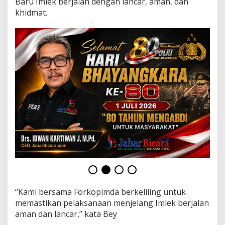
Baru Imlek berjalan dengan lancar, aman, dan
j
a
khidmat.
u
V
i
h
a
r
a
d
i
K
o
t
a
B
a
n
d
u
n
“Kami bersama Forkopimda berkeliling untuk
g
memastikan pelaksanaan menjelang Imlek berjalan
aman dan lancar,” kata Bey