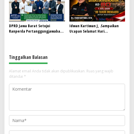
DPRD Jawa Barat Setujui
Idwan Kartiwan J, .Sampaikan
Ranperda Pertanggungjawaban
Ucapan Selamat Hari
Pelaksanaan APBD Tahun 2025
Bhayangkara ke-80: “80 Tahun
Menjadi Perda
Mengabdi untuk Masyarakat”
Tinggalkan Balasan
Alamat email Anda tidak akan dipublikasikan.
Ruas yang wajib
ditandai
*