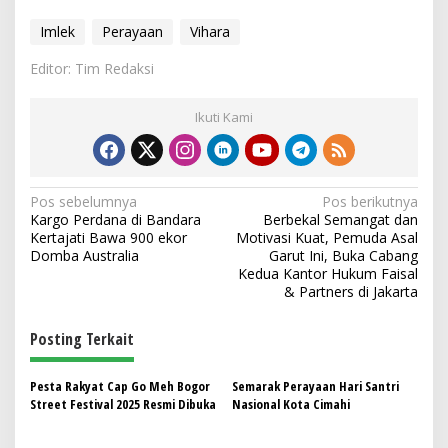
Imlek
Perayaan
Vihara
Editor: Tim Redaksi
Ikuti Kami
N
Pos sebelumnya
Pos berikutnya
Kargo Perdana di Bandara
Berbekal Semangat dan
a
Kertajati Bawa 900 ekor
Motivasi Kuat, Pemuda Asal
v
Domba Australia
Garut Ini, Buka Cabang
Kedua Kantor Hukum Faisal
i
& Partners di Jakarta
g
Posting Terkait
a
s
Pesta Rakyat Cap Go Meh Bogor
Semarak Perayaan Hari Santri
i
Street Festival 2025 Resmi Dibuka
Nasional Kota Cimahi
p