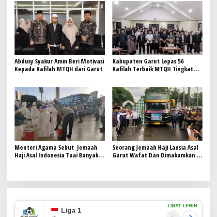
Abdusy Syakur Amin Beri Motivasi
Kabupaten Garut Lepas 56
Kepada Kafilah MTQH dari Garut
Kafilah Terbaik MTQH Tingkat
Provinsi Jawa Barat ke Bandung
Menteri Agama Sebut Jemaah
Seorang Jemaah Haji Lansia Asal
Haji Asal Indonesia Tuai Banyak
Garut Wafat Dan Dimakamkan Di
Pujian Dari Negara Lain
Makkah
LIHAT LEBIH
Liga 1