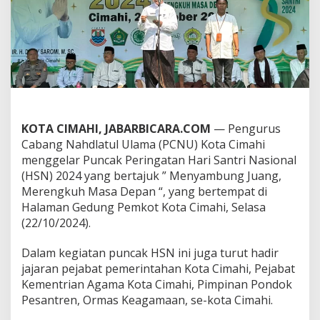
n
H
a
r
i
S
a
n
t
r
KOTA CIMAHI, JABARBICARA.COM
— Pengurus
i
Cabang Nahdlatul Ulama (PCNU) Kota Cimahi
N
a
menggelar Puncak Peringatan Hari Santri Nasional
s
(HSN) 2024 yang bertajuk ” Menyambung Juang,
i
Merengkuh Masa Depan “, yang bertempat di
o
Halaman Gedung Pemkot Kota Cimahi, Selasa
n
a
(22/10/2024).
l
K
Dalam kegiatan puncak HSN ini juga turut hadir
o
jajaran pejabat pemerintahan Kota Cimahi, Pejabat
t
Kementrian Agama Kota Cimahi, Pimpinan Pondok
a
C
Pesantren, Ormas Keagamaan, se-kota Cimahi.
i