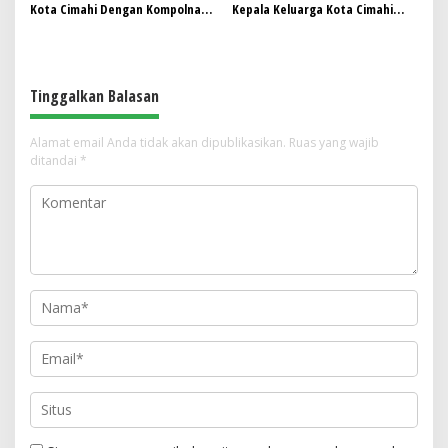
Kota Cimahi Dengan Kompolnas:
Kepala Keluarga Kota Cimahi
Pemuda Jadi Kunci Mewujudkan
Mengembangkan Usaha Kuliner
Kota Maju dan Aman
dengan Modal Minim
Tinggalkan Balasan
Alamat email Anda tidak akan dipublikasikan.
Ruas yang wajib
ditandai
*