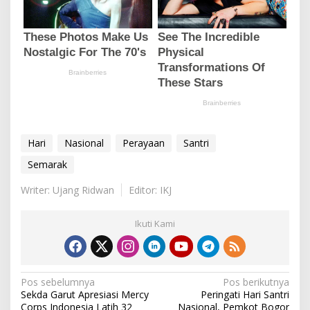
Hari
Nasional
Perayaan
Santri
Semarak
Writer: Ujang Ridwan
Editor: IKJ
Ikuti Kami
N
Pos sebelumnya
Pos berikutnya
Sekda Garut Apresiasi Mercy
Peringati Hari Santri
a
Corps Indonesia Latih 32
Nasional, Pemkot Bogor