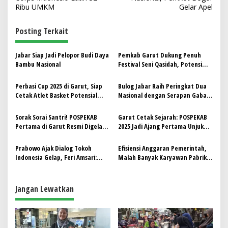
v
Ribu UMKM
Gelar Apel
i
Posting Terkait
g
a
Jabar Siap Jadi Pelopor Budi Daya
Pemkab Garut Dukung Penuh
s
Bambu Nasional
Festival Seni Qasidah, Potensi
Jadi Tuan Rumah Tingkat
i
Nasional
Perbasi Cup 2025 di Garut, Siap
Bulog Jabar Raih Peringkat Dua
p
Cetak Atlet Basket Potensial
Nasional dengan Serapan Gabah
untuk Kancah Nasional
Tertinggi, Capai 468.061 Ton
o
Sorak Sorai Santri! POSPEKAB
Garut Cetak Sejarah: POSPEKAB
s
Pertama di Garut Resmi Digelar
2025 Jadi Ajang Pertama Unjuk
Meriah
Prestasi Santri di Bidang
Olahraga dan Seni
Prabowo Ajak Dialog Tokoh
Efisiensi Anggaran Pemerintah,
Indonesia Gelap, Feri Amsari:
Malah Banyak Karyawan Pabrik
Boleh kalau Live Tanpa Dipotong
yang Di-PHK?
Jangan Lewatkan