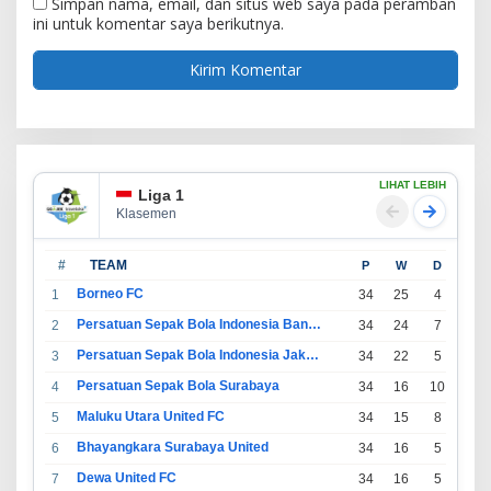
Simpan nama, email, dan situs web saya pada peramban
ini untuk komentar saya berikutnya.
LIHAT LEBIH
Liga 1
Klasemen
#
TEAM
P
W
D
L
Borneo FC
1
34
25
4
5
Persatuan Sepak Bola Indonesia Bandung
2
34
24
7
3
Persatuan Sepak Bola Indonesia Jakarta
3
34
22
5
7
Persatuan Sepak Bola Surabaya
4
34
16
10
8
Maluku Utara United FC
5
34
15
8
11
Bhayangkara Surabaya United
6
34
16
5
13
Dewa United FC
7
34
16
5
13