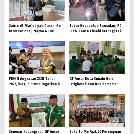
Santri Al-Mas’udiyah Cimahi Go
Tebar Kepedulian Ramadan, PC
Internasional, Najwa Nurul
IPPNU Kota Cimahi Berbagi Takjil
Millah Wakili Indonesia di Tiga
& Santunan Lansia
Negara ASEAN
PKN II Angkatan XXIII Tahun
GP Ansor Kota Cimahi Gelar
2025, Wagub Erwan Ingatkan ASN
Istighosah dan Doa Bersama:
Jaga Integritas dan Patuhi
Jaga Aspirasi, Jaga Indonesia
Prinsip 4 Aman
Damai
Seminar Kebangsaan GP Ansor
Bake To Me Ajak 50 Perempuan