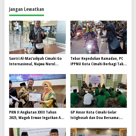
s
Jangan Lewatkan
Santri Al-Mas’udiyah Cimahi Go
Tebar Kepedulian Ramadan, PC
Internasional, Najwa Nurul
IPPNU Kota Cimahi Berbagi Takjil
Millah Wakili Indonesia di Tiga
& Santunan Lansia
Negara ASEAN
PKN II Angkatan XXIII Tahun
GP Ansor Kota Cimahi Gelar
2025, Wagub Erwan Ingatkan ASN
Istighosah dan Doa Bersama:
Jaga Integritas dan Patuhi
Jaga Aspirasi, Jaga Indonesia
Prinsip 4 Aman
Damai