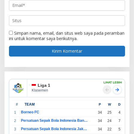
Simpan nama, email, dan situs web saya pada peramban
ini untuk komentar saya berikutnya.
LIHAT LEBIH
Liga 1
Klasemen
#
TEAM
P
W
D
L
Borneo FC
1
34
25
4
5
Persatuan Sepak Bola Indonesia Bandung
2
34
24
7
3
Persatuan Sepak Bola Indonesia Jakarta
3
34
22
5
7