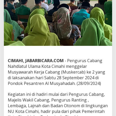
G
e
l
a
r
M
u
s
k
e
r
c
a
CIMAHI, JABARBICARA.COM
‐ Pengurus Cabang
b
Nahdlatul Ulama Kota Cimahi menggelar
K
e
Musyawarah Kerja Cabang (Muskercab) ke 2 yang
D
di laksanakan hari Sabtu 28 September 2024 di
u
Pondok Pesantren Al Musyahadah. (28/09/2024)
a
Kegiatan ini di hadiri mulai dari Pengurus Cabang,
Majelis Wakil Cabang, Pengurus Ranting ,
Lembaga, Lajnah dan Badan Otonom di lingkungan
NU Kota Cimahi, hadir pula dari pihak Pemerintah