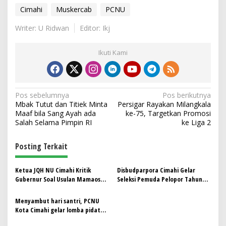
Cimahi
Muskercab
PCNU
Writer: U Ridwan
Editor: Ikj
Ikuti Kami
N
Pos sebelumnya
Pos berikutnya
Mbak Tutut dan Titiek Minta
Persigar Rayakan Milangkala
a
Maaf bila Sang Ayah ada
ke-75, Targetkan Promosi
v
Salah Selama Pimpin RI
ke Liga 2
i
Posting Terkait
g
a
Ketua JQH NU Cimahi Kritik
Disbudparpora Cimahi Gelar
s
Gubernur Soal Usulan Mamaos
Seleksi Pemuda Pelopor Tahun
Masuk MTQH
2025 Buruan Daftar !!
i
Menyambut hari santri, PCNU
p
Kota Cimahi gelar lomba pidato
antar Pondok Pesantren
o