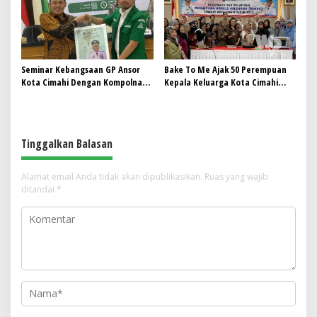
Seminar Kebangsaan GP Ansor
Bake To Me Ajak 50 Perempuan
Kota Cimahi Dengan Kompolnas:
Kepala Keluarga Kota Cimahi
Pemuda Jadi Kunci Mewujudkan
Mengembangkan Usaha Kuliner
Kota Maju dan Aman
dengan Modal Minim
Tinggalkan Balasan
Alamat email Anda tidak akan dipublikasikan.
Ruas yang wajib
ditandai
*