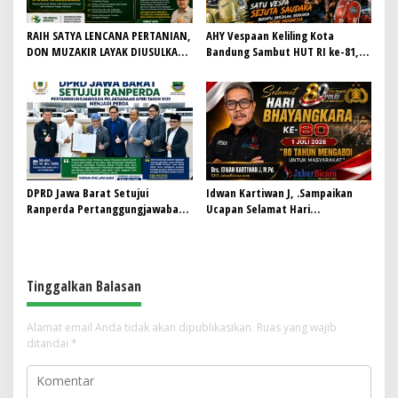
RAIH SATYA LENCANA PERTANIAN,
AHY Vespaan Keliling Kota
DON MUZAKIR LAYAK DIUSULKAN
Bandung Sambut HUT RI ke-81,
WAMENTAN RI
Gaungkan Persaudaraan dan Aksi
Kemanusiaan
DPRD Jawa Barat Setujui
Idwan Kartiwan J, .Sampaikan
Ranperda Pertanggungjawaban
Ucapan Selamat Hari
Pelaksanaan APBD Tahun 2025
Bhayangkara ke-80: “80 Tahun
Menjadi Perda
Mengabdi untuk Masyarakat”
Tinggalkan Balasan
Alamat email Anda tidak akan dipublikasikan.
Ruas yang wajib
ditandai
*