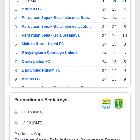
#
TEAM
P
W
D
L
Borneo FC
1
34
25
4
5
Persatuan Sepak Bola Indonesia Bandung
2
34
24
7
3
Persatuan Sepak Bola Indonesia Jakarta
3
34
22
5
7
Persatuan Sepak Bola Surabaya
4
34
16
10
8
Maluku Utara United FC
5
34
15
8
11
Bhayangkara Surabaya United
6
34
16
5
13
Dewa United FC
7
34
16
5
13
Bali United Pusam FC
8
34
14
9
11
Arema FC
9
34
13
9
12
Persatuan Sepak Bola Indonesia Tangerang
10
34
13
6
15
PSIM Yogyakarta
11
34
11
12
11
Pertandingan Berikutnya
Persatuan Sepakbola Indonesia Kediri
12
34
11
6
17
6/8 Thursday
Perserikatan Sepak Bola Indonesia Jepara
13
34
9
9
16
13:00 (GMT)
Madura United FC
14
34
9
8
17
Persatuan Sepakbola Makassar
15
34
8
10
16
President's Cup