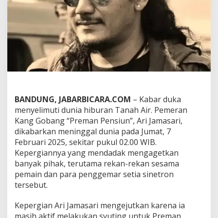
m
a
n
P
e
n
s
i
u
n
"
M
BANDUNG, JABARBICARA.COM
– Kabar duka
e
menyelimuti dunia hiburan Tanah Air. Pemeran
n
Kang Gobang “Preman Pensiun”, Ari Jamasari,
i
dikabarkan meninggal dunia pada Jumat, 7
n
Februari 2025, sekitar pukul 02.00 WIB.
g
g
Kepergiannya yang mendadak mengagetkan
a
banyak pihak, terutama rekan-rekan sesama
l
pemain dan para penggemar setia sinetron
D
tersebut.
u
n
i
Kepergian Ari Jamasari mengejutkan karena ia
a
masih aktif melakukan syuting untuk Preman