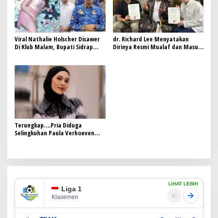
Viral Nathalie Holscher Disawer
dr. Richard Lee Menyatakan
Di Klub Malam, Bupati Sidrap
Dirinya Resmi Mualaf dan Masuk
Ditegur Kemendagri
Islam
Terungkap….Pria Diduga
Selingkuhan Paula Verhoeven
Bukan dari Kalangan Artis
LIHAT LEBIH
Liga 1
Klasemen