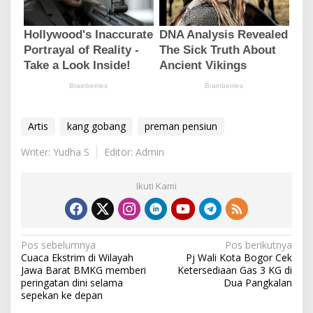
Artis
kang gobang
preman pensiun
Writer: Yudha S
Editor: Admin
Ikuti Kami
N
Pos sebelumnya
Pos berikutnya
Cuaca Ekstrim di Wilayah
Pj Wali Kota Bogor Cek
a
Jawa Barat BMKG memberi
Ketersediaan Gas 3 KG di
v
peringatan dini selama
Dua Pangkalan
sepekan ke depan
i