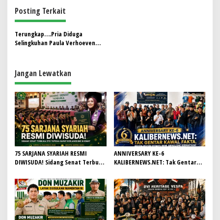
g
Posting Terkait
a
s
Terungkap….Pria Diduga
Selingkuhan Paula Verhoeven
i
Bukan dari Kalangan Artis
p
Jangan Lewatkan
o
s
75 SARJANA SYARIAH RESMI
ANNIVERSARY KE-6
DIWISUDA! Sidang Senat Terbuka
KALIBERNEWS.NET: Tak Gentar
STEI Yapisha Garut Berlangsung
Kawal Fakta, Bersih-Bersih
Khidmat, Siapkan Lulusan
Redaksi Demi Jurnalisme
Berdaya Saing dan Berintegritas
Bermartabat