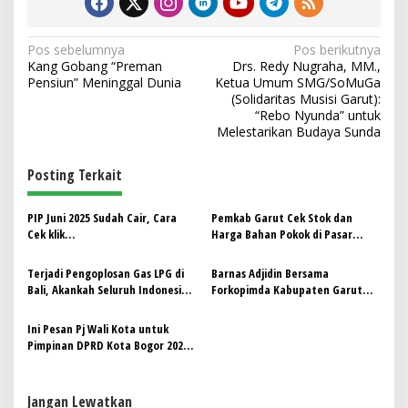
N
Pos sebelumnya
Pos berikutnya
Kang Gobang “Preman
Drs. Redy Nugraha, MM.,
a
Pensiun” Meninggal Dunia
Ketua Umum SMG/SoMuGa
v
(Solidaritas Musisi Garut):
“Rebo Nyunda” untuk
i
Melestarikan Budaya Sunda
g
Posting Terkait
a
s
PIP Juni 2025 Sudah Cair, Cara
Pemkab Garut Cek Stok dan
i
Cek klik
Harga Bahan Pokok di Pasar
p
https://pip.kemendikdasmen.go.i
Malangbong
d dan masukkan NISN
Terjadi Pengoplosan Gas LPG di
Barnas Adjidin Bersama
o
Bali, Akankah Seluruh Indonesia
Forkopimda Kabupaten Garut
s
Terdampak
Cek Langsung Keamanan Ibadah
Natal di Kabupaten Garut
Ini Pesan Pj Wali Kota untuk
Pimpinan DPRD Kota Bogor 2024-
2029
Jangan Lewatkan