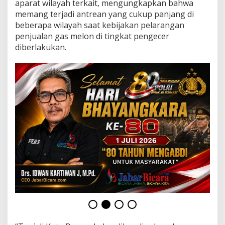
aparat wilayah terkait, mengungkapkan bahwa
u
a
memang terjadi antrean yang cukup panjang di
P
beberapa wilayah saat kebijakan pelarangan
a
penjualan gas melon di tingkat pengecer
n
diberlakukan.
g
k
a
l
a
n