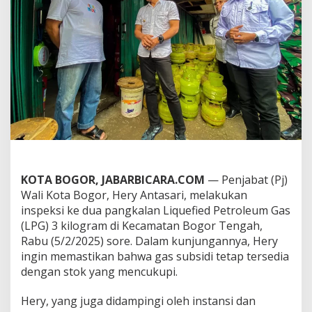
r
C
e
k
K
e
t
e
r
s
e
d
i
a
a
KOTA BOGOR, JABARBICARA.COM
— Penjabat (Pj)
n
Wali Kota Bogor, Hery Antasari, melakukan
G
inspeksi ke dua pangkalan Liquefied Petroleum Gas
a
(LPG) 3 kilogram di Kecamatan Bogor Tengah,
s
Rabu (5/2/2025) sore. Dalam kunjungannya, Hery
3
K
ingin memastikan bahwa gas subsidi tetap tersedia
G
dengan stok yang mencukupi.
d
i
Hery, yang juga didampingi oleh instansi dan
D