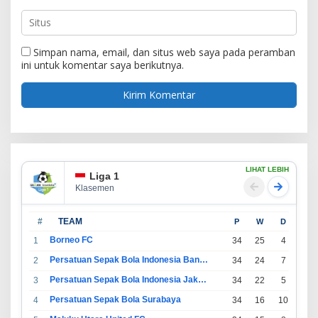
Simpan nama, email, dan situs web saya pada peramban
ini untuk komentar saya berikutnya.
LIHAT LEBIH
Liga 1
Klasemen
#
TEAM
P
W
D
L
Borneo FC
1
34
25
4
5
Persatuan Sepak Bola Indonesia Bandung
2
34
24
7
3
Persatuan Sepak Bola Indonesia Jakarta
3
34
22
5
7
Persatuan Sepak Bola Surabaya
4
34
16
10
8