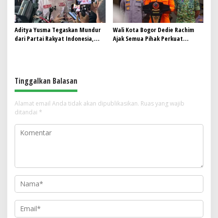
Aditya Yusma Tegaskan Mundur
Wali Kota Bogor Dedie Rachim
dari Partai Rakyat Indonesia,
Ajak Semua Pihak Perkuat
Fokus Kawal Program Jaga Desa
Mitigasi dan Quick Respon
Bencana
Tinggalkan Balasan
Alamat email Anda tidak akan dipublikasikan.
Ruas yang wajib
ditandai
*