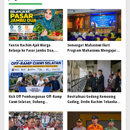
Yantie Rachim Ajak Warga
Semangat Mahasiswi Ikuti
Belanja ke Pasar Jambu Dua,
Program Mahasiswa Mengajar
Harga Terjangkau dan Produk
Kota Bogor
Segar
Kick Off Pembangunan Off-Ramp
Revitalisasi Gedung Kemuning
Ciawi Selatan, Dukung
Gading, Dedie Rachim Tekankan
Konektivitas Antarwilayah di
Aspek Keselamatan
Bogor Selatan