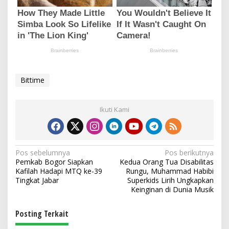
Bittime
Ikuti Kami
N
Pos sebelumnya
Pos berikutnya
Pemkab Bogor Siapkan
Kedua Orang Tua Disabilitas
a
Kafilah Hadapi MTQ ke-39
Rungu, Muhammad Habibi
v
Tingkat Jabar
Superkids Lirih Ungkapkan
Keinginan di Dunia Musik
i
g
Posting Terkait
a