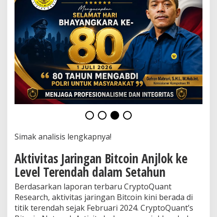
4
,
A
p
a
k
a
h
S
u
d
a
h
O
v
e
Simak analisis lengkapnya!
r
p
Aktivitas Jaringan Bitcoin Anjlok ke
r
Level Terendah dalam Setahun
i
c
e
Berdasarkan laporan terbaru CryptoQuant
d
Research, aktivitas jaringan Bitcoin kini berada di
?
titik terendah sejak Februari 2024. CryptoQuant’s