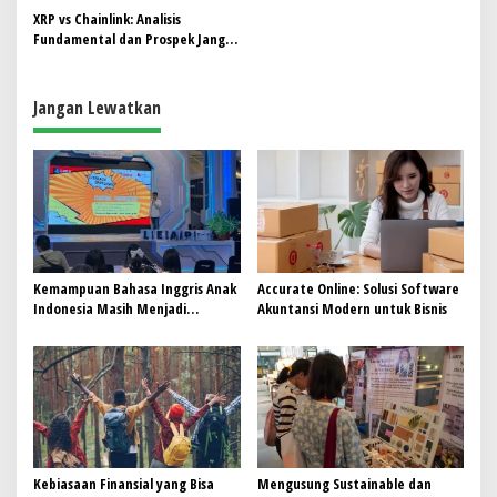
s
XRP vs Chainlink: Analisis
Fundamental dan Prospek Jangka
i
Panjang
p
Jangan Lewatkan
o
s
Kemampuan Bahasa Inggris Anak
Accurate Online: Solusi Software
Indonesia Masih Menjadi
Akuntansi Modern untuk Bisnis
Tantangan, Pendekatan
Pembelajaran Dinilai Perlu
Berubah
Kebiasaan Finansial yang Bisa
Mengusung Sustainable dan