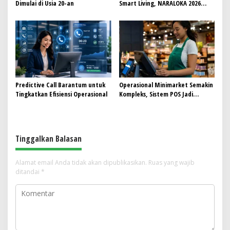
Dimulai di Usia 20-an
Smart Living, NARALOKA 2026
Hadirkan Karya Terbaik
Mahasiswa BINUS @Malang
Predictive Call Barantum untuk
Operasional Minimarket Semakin
Tingkatkan Efisiensi Operasional
Kompleks, Sistem POS Jadi
Andalan Kelola Transaksi dan
Stok
Tinggalkan Balasan
Alamat email Anda tidak akan dipublikasikan.
Ruas yang wajib
ditandai
*