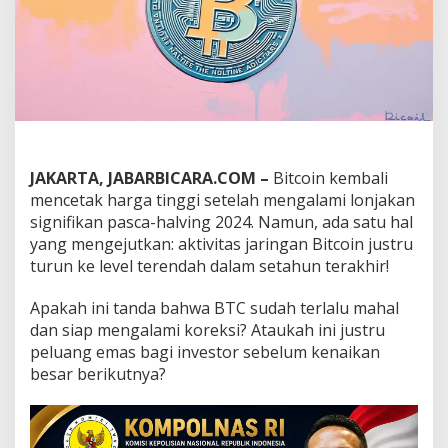
e
n
a
i
k
a
n
1
2
0
JAKARTA, JABARBICARA.COM –
Bitcoin kembali
%
mencetak harga tinggi setelah mengalami lonjakan
U
s
signifikan pasca-halving 2024. Namun, ada satu hal
a
yang mengejutkan: aktivitas jaringan Bitcoin justru
i
turun ke level terendah dalam setahun terakhir!
H
a
Apakah ini tanda bahwa BTC sudah terlalu mahal
l
v
dan siap mengalami koreksi? Ataukah ini justru
i
peluang emas bagi investor sebelum kenaikan
n
besar berikutnya?
g
2
0
2