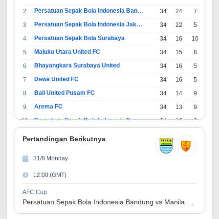
Persatuan Sepak Bola Indonesia Bandung
2
34
24
7
3
Persatuan Sepak Bola Indonesia Jakarta
3
34
22
5
7
Persatuan Sepak Bola Surabaya
4
34
16
10
8
Maluku Utara United FC
5
34
15
8
11
Bhayangkara Surabaya United
6
34
16
5
13
Dewa United FC
7
34
16
5
13
Bali United Pusam FC
8
34
14
9
11
Arema FC
9
34
13
9
12
Persatuan Sepak Bola Indonesia Tangerang
10
34
13
6
15
PSIM Yogyakarta
11
34
11
12
11
Pertandingan Berikutnya
Persatuan Sepakbola Indonesia Kediri
12
34
11
6
17
31/8 Monday
Perserikatan Sepak Bola Indonesia Jepara
13
34
9
9
16
12:00 (GMT)
Madura United FC
14
34
9
8
17
Persatuan Sepakbola Makassar
15
34
8
10
16
AFC Cup
Persatuan Sepak Bola Indonesia Bandung vs Manila Digger FC
Persis Solo
16
34
8
10
16
Semen Padang FC
17
34
5
5
24