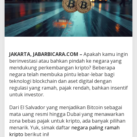
a
m
a
h
K
r
i
p
t
o
JAKARTA, JABARBICARA.COM –
Apakah kamu ingin
?
berinvestasi atau bahkan pindah ke negara yang
I
n
mendukung perkembangan kripto? Beberapa
i
negara telah membuka pintu lebar-lebar bagi
D
teknologi blockchain dan aset digital dengan
a
regulasi yang ramah, pajak rendah, bahkan insentif
f
untuk investor.
t
a
r
Dari El Salvador yang menjadikan Bitcoin sebagai
1
mata uang resmi hingga Dubai yang menawarkan
0
zona bebas pajak untuk kripto, ada banyak pilihan
L
menarik. Yuk, simak daftar
negara paling ramah
o
k
kripto
berikut ini!