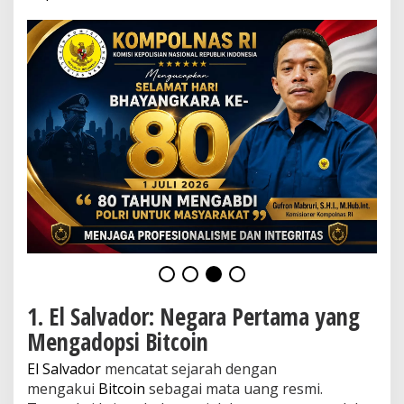
a
s
i
T
e
r
b
a
i
k
n
y
a
!
1. El Salvador: Negara Pertama yang
Mengadopsi Bitcoin
El Salvador
mencatat sejarah dengan
mengakui
Bitcoin
sebagai mata uang resmi.