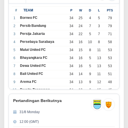
#
TEAM
P
W
D
L
PTS
Borneo FC
1
34
25
4
5
79
Persib Bandung
2
34
24
7
3
79
Persija Jakarta
3
34
22
5
7
71
Persebaya Surabaya
4
34
16
10
8
58
Malut United FC
5
34
15
8
11
53
Bhayangkara FC
6
34
16
5
13
53
Dewa United FC
7
34
16
5
13
53
Bali United FC
8
34
14
9
11
51
Arema FC
9
34
13
9
12
48
Persita Tangerang
10
34
13
6
15
45
PSIM Yogyakarta
11
34
11
12
11
45
Pertandingan Berikutnya
Persik Kediri
12
34
11
6
17
39
31/8 Monday
Persijap Jepara
13
34
9
9
16
36
12:00 (GMT)
Madura United FC
14
34
9
8
17
35