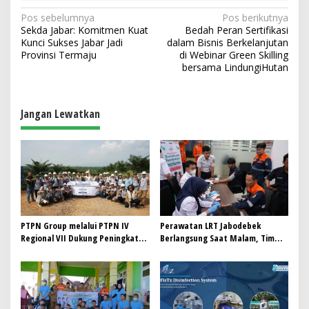
N
Pos sebelumnya
Pos berikutnya
Sekda Jabar: Komitmen Kuat
Bedah Peran Sertifikasi
a
Kunci Sukses Jabar Jadi
dalam Bisnis Berkelanjutan
v
Provinsi Termaju
di Webinar Green Skilling
bersama LindungiHutan
i
g
a
Jangan Lewatkan
s
i
p
o
s
PTPN Group melalui PTPN IV
Perawatan LRT Jabodebek
Regional VII Dukung Peningkatan
Berlangsung Saat Malam, Tim
Kompetensi Aparatur
Kesehatan Jaga Kondisi Petugas
Perkebunan Lewat Pelatihan
Avenza Maps di Way Kanan