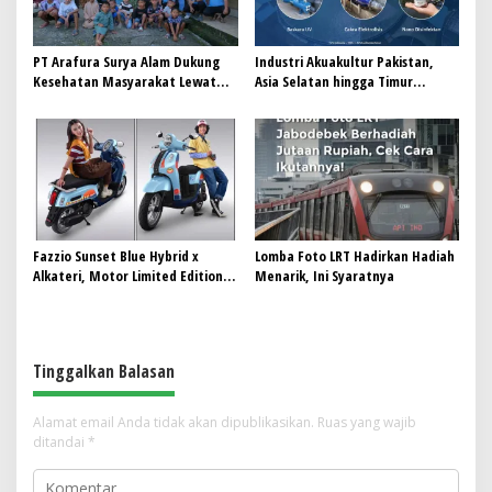
PT Arafura Surya Alam Dukung
Industri Akuakultur Pakistan,
Kesehatan Masyarakat Lewat
Asia Selatan hingga Timur
Khitanan Massal di Kotabunan
Tengah Bersiap Terapkan Solusi
Terlengkap dari Indonesia
Fazzio Sunset Blue Hybrid x
Lomba Foto LRT Hadirkan Hadiah
Alkateri, Motor Limited Edition
Menarik, Ini Syaratnya
Buat Nyempurnain Look Retro-
Future Lo
Tinggalkan Balasan
Alamat email Anda tidak akan dipublikasikan.
Ruas yang wajib
ditandai
*