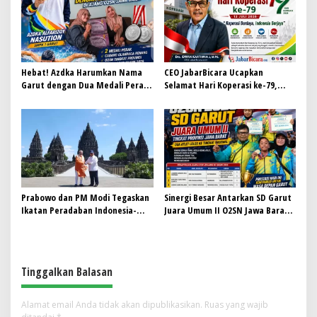
Hebat! Azdka Harumkan Nama
CEO JabarBicara Ucapkan
Garut dengan Dua Medali Perak
Selamat Hari Koperasi ke-79,
di Ajang O2SN Jawa Barat
Tegaskan Koperasi Pilar
Kebangkitan Ekonomi Nasional
Prabowo dan PM Modi Tegaskan
Sinergi Besar Antarkan SD Garut
Ikatan Peradaban Indonesia-
Juara Umum II O2SN Jawa Barat
India di Candi Prambanan
2026, Empat Atlet Sabet Gelar
Juara dan Dua Lolos ke Nasional
Tinggalkan Balasan
Alamat email Anda tidak akan dipublikasikan.
Ruas yang wajib