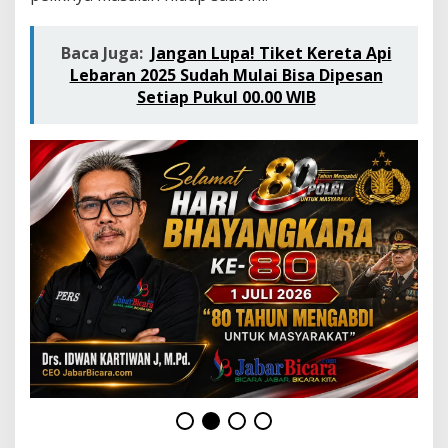
n
g
g
Baca Juga:
Jangan Lupa! Tiket Kereta Api
i
Lebaran 2025 Sudah Mulai Bisa Dipesan
l
Setiap Pukul 00.00 WIB
M
e
m
o
r
i
I
n
d
a
h
M
a
s
a
K
e
c
i
l