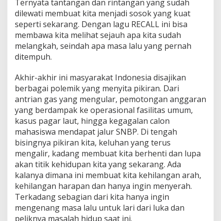
Ternyata tantangan dan rintangan yang sudah
n
g
dilewati membuat kita menjadi sosok yang kuat
a
seperti sekarang. Dengan lagu RECALL ini bisa
n
membawa kita melihat sejauh apa kita sudah
M
melangkah, seindah apa masa lalu yang pernah
e
ditempuh.
n
g
i
Akhir-akhir ini masyarakat Indonesia disajikan
n
berbagai polemik yang menyita pikiran. Dari
t
antrian gas yang mengular, pemotongan anggaran
i
yang berdampak ke operasional fasilitas umum,
p
L
kasus pagar laut, hingga kegagalan calon
a
mahasiswa mendapat jalur SNBP. Di tengah
g
bisingnya pikiran kita, keluhan yang terus
u
mengalir, kadang membuat kita berhenti dan lupa
y
a
akan titik kehidupan kita yang sekarang. Ada
n
kalanya dimana ini membuat kita kehilangan arah,
g
kehilangan harapan dan hanya ingin menyerah.
M
Terkadang sebagian dari kita hanya ingin
e
mengenang masa lalu untuk lari dari luka dan
m
a
peliknya masalah hidup saat ini.