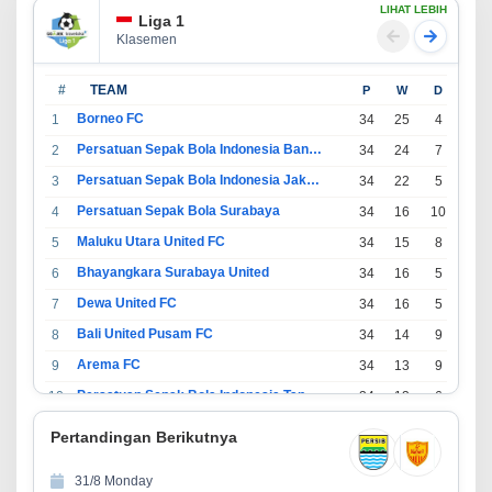
LIHAT LEBIH
Liga 1
Klasemen
#
TEAM
P
W
D
L
Borneo FC
1
34
25
4
5
Persatuan Sepak Bola Indonesia Bandung
2
34
24
7
3
Persatuan Sepak Bola Indonesia Jakarta
3
34
22
5
7
Persatuan Sepak Bola Surabaya
4
34
16
10
8
Maluku Utara United FC
5
34
15
8
11
Bhayangkara Surabaya United
6
34
16
5
13
Dewa United FC
7
34
16
5
13
Bali United Pusam FC
8
34
14
9
11
Arema FC
9
34
13
9
12
Persatuan Sepak Bola Indonesia Tangerang
10
34
13
6
15
PSIM Yogyakarta
11
34
11
12
11
Pertandingan Berikutnya
Persatuan Sepakbola Indonesia Kediri
12
34
11
6
17
31/8 Monday
Perserikatan Sepak Bola Indonesia Jepara
13
34
9
9
16