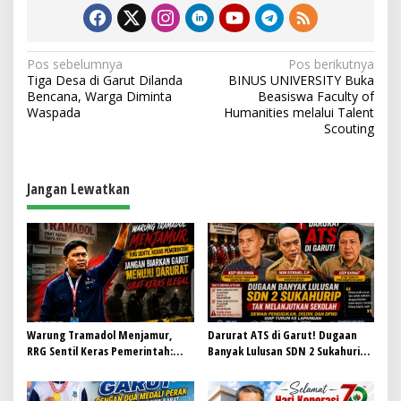
N
Pos sebelumnya
Pos berikutnya
Tiga Desa di Garut Dilanda
BINUS UNIVERSITY Buka
a
Bencana, Warga Diminta
Beasiswa Faculty of
v
Waspada
Humanities melalui Talent
Scouting
i
g
a
Jangan Lewatkan
s
i
p
o
s
Warung Tramadol Menjamur,
Darurat ATS di Garut! Dugaan
RRG Sentil Keras Pemerintah:
Banyak Lulusan SDN 2 Sukahurip
Jangan Biarkan Garut Menuju
Tak Melanjutkan Sekolah, Dewan
Darurat Obat Keras Ilegal
Pendidikan, Disdik dan DPRD Siap
Turun ke Lapangan