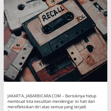
e
r
a
s
n
y
a
H
i
d
u
p
d
i
I
n
d
o
n
e
s
i
JAKARTA, JABARBICARA.COM – Berisiknya hidup
a
membuat kita kesulitan mendengar isi hati dan
D
merefleksikan diri atas semua yang terjadi.
e