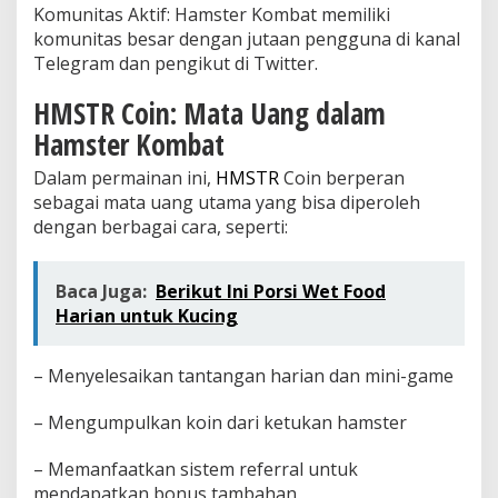
Komunitas Aktif: Hamster Kombat memiliki
komunitas besar dengan jutaan pengguna di kanal
Telegram dan pengikut di Twitter.
HMSTR Coin: Mata Uang dalam
Hamster Kombat
Dalam permainan ini,
HMSTR
Coin berperan
sebagai mata uang utama yang bisa diperoleh
dengan berbagai cara, seperti:
Baca Juga:
Berikut Ini Porsi Wet Food
Harian untuk Kucing
– Menyelesaikan tantangan harian dan mini-game
– Mengumpulkan koin dari ketukan hamster
– Memanfaatkan sistem referral untuk
mendapatkan bonus tambahan