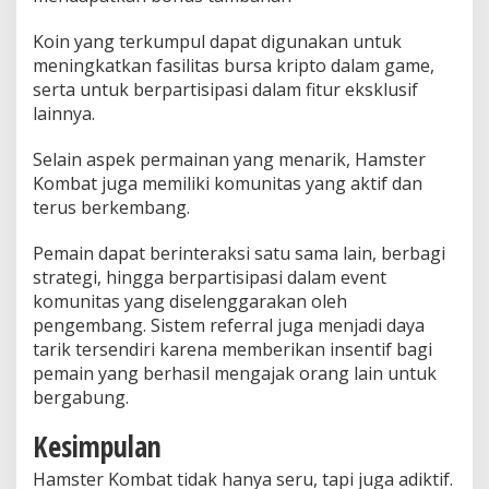
Koin yang terkumpul dapat digunakan untuk
meningkatkan fasilitas bursa kripto dalam game,
serta untuk berpartisipasi dalam fitur eksklusif
lainnya.
Selain aspek permainan yang menarik, Hamster
Kombat juga memiliki komunitas yang aktif dan
terus berkembang.
Pemain dapat berinteraksi satu sama lain, berbagi
strategi, hingga berpartisipasi dalam event
komunitas yang diselenggarakan oleh
pengembang. Sistem referral juga menjadi daya
tarik tersendiri karena memberikan insentif bagi
pemain yang berhasil mengajak orang lain untuk
bergabung.
Kesimpulan
Hamster Kombat tidak hanya seru, tapi juga adiktif.