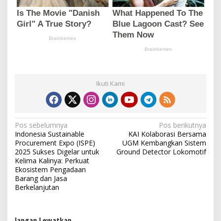
Ikuti Kami
N
Pos sebelumnya
Pos berikutnya
Indonesia Sustainable
KAI Kolaborasi Bersama
a
Procurement Expo (ISPE)
UGM Kembangkan Sistem
v
2025 Sukses Digelar untuk
Ground Detector Lokomotif
Kelima Kalinya: Perkuat
i
Ekosistem Pengadaan
Barang dan Jasa
g
Berkelanjutan
a
s
Jangan Lewatkan