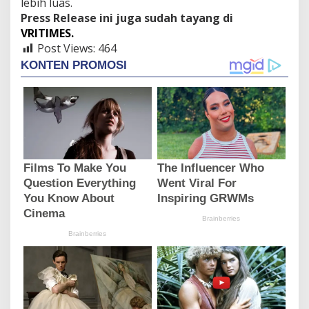
lebih luas.
Press Release ini juga sudah tayang di
VRITIMES.
Post Views:
464