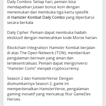
Daily Combos: Setiap hari, pemain bisa
mendapatkan jutaan bonus koin dengan
menemukan dan membuka tiga kartu spesifik
di
Hamster Kombat Daily Combo
yang diperbarui
secara berkala.
Daily Cipher: Pemain dapat membuka hadiah
eksklusif dengan memecahkan kode Morse harian.
Blockchain Integration: Hamster Kombat berjalan
di atas The Open Network (TON), memberikan
pengalaman bermain yang aman dan
terdesentralisasi. Pemain dapat mengonversi
“Hamster Coins” menjadi cryptocurrency.
Season 2 dan HamsterVerse: Dengan
diumumkannya Season 2, game ini
memperkenalkan HamsterVerse, pengalaman
gaming inovatif yang mencakup fitur GameDev
Heroes.