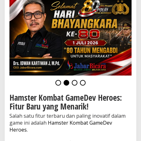
v
H
e
r
o
e
s
Hamster Kombat GameDev Heroes:
Fitur Baru yang Menarik!
Salah satu fitur terbaru dan paling inovatif dalam
game ini adalah
Hamster Kombat GameDev
Heroes.