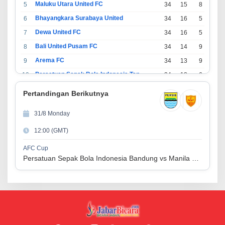
Maluku Utara United FC
5
34
15
8
11
Bhayangkara Surabaya United
6
34
16
5
13
Dewa United FC
7
34
16
5
13
Bali United Pusam FC
8
34
14
9
11
Arema FC
9
34
13
9
12
Persatuan Sepak Bola Indonesia Tangerang
10
34
13
6
15
PSIM Yogyakarta
11
34
11
12
11
Pertandingan Berikutnya
Persatuan Sepakbola Indonesia Kediri
12
34
11
6
17
31/8 Monday
Perserikatan Sepak Bola Indonesia Jepara
13
34
9
9
16
12:00 (GMT)
Madura United FC
14
34
9
8
17
Persatuan Sepakbola Makassar
15
34
8
10
16
AFC Cup
Persatuan Sepak Bola Indonesia Bandung vs Manila Digger FC
Persis Solo
16
34
8
10
16
Semen Padang FC
17
34
5
5
24
Persatuan Sepak Bola Biak Sekitarnya
18
34
4
6
24