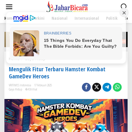
L
e
w
Home
Jabar Terkini
Nasional
Internasional
Politik
Sen
a
t
i
k
e
k
o
n
Home
/
Gaya Hidup
M
t
e
e
Mengulik Fitur Terbaru Hamster Kombat
n
n
g
GameDev Heroes
u
l
VRITIMES Indonesia
17 Februari 2025
Gaya Hidup
464 Dilihat
i
k
F
i
t
u
r
T