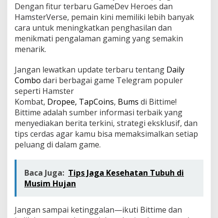
Dengan fitur terbaru GameDev Heroes dan
HamsterVerse, pemain kini memiliki lebih banyak
cara untuk meningkatkan penghasilan dan
menikmati pengalaman gaming yang semakin
menarik.
Jangan lewatkan update terbaru tentang
Daily
Combo
dari berbagai game Telegram populer
seperti Hamster
Kombat,
Dropee,
TapCoins
,
Bums
di Bittime!
Bittime adalah sumber informasi terbaik yang
menyediakan berita terkini, strategi eksklusif, dan
tips cerdas agar kamu bisa memaksimalkan setiap
peluang di dalam game.
Baca Juga:
Tips Jaga Kesehatan Tubuh di
Musim Hujan
Jangan sampai ketinggalan—ikuti Bittime dan