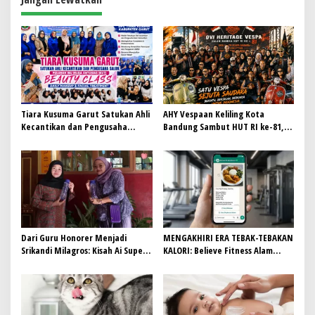
i
p
o
s
Tiara Kusuma Garut Satukan Ahli
AHY Vespaan Keliling Kota
Kecantikan dan Pengusaha
Bandung Sambut HUT RI ke-81,
Salon, Puluhan Ibu Muda
Gaungkan Persaudaraan dan Aksi
Antusias Ikuti Beauty Class
Kemanusiaan
Dari Guru Honorer Menjadi
MENGAKHIRI ERA TEBAK-TEBAKAN
Srikandi Milagros: Kisah Ai Supeni
KALORI: Believe Fitness Alam
Menjemput Takdir Sukses dari
Sutera Integrasikan AI
Sebotol Air
Nutritionist & Garansi 100%
Cashback Transformasi