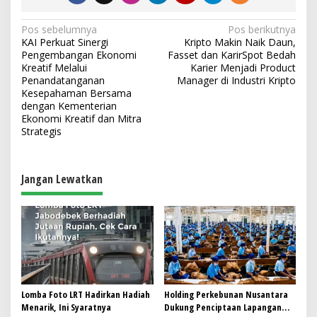
N
Pos sebelumnya
Pos berikutnya
KAI Perkuat Sinergi
Kripto Makin Naik Daun,
a
Pengembangan Ekonomi
Fasset dan KarirSpot Bedah
v
Kreatif Melalui
Karier Menjadi Product
Penandatanganan
Manager di Industri Kripto
i
Kesepahaman Bersama
dengan Kementerian
g
Ekonomi Kreatif dan Mitra
a
Strategis
s
i
Jangan Lewatkan
p
o
s
Lomba Foto LRT Hadirkan Hadiah
Holding Perkebunan Nusantara
Menarik, Ini Syaratnya
Dukung Penciptaan Lapangan