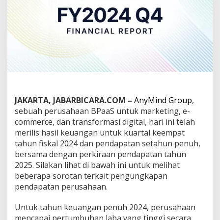
r
i
l
i
s
p
e
n
d
a
p
a
JAKARTA, JABARBICARA.COM –
AnyMind Group
,
t
sebuah perusahaan BPaaS untuk marketing, e-
a
commerce, dan transformasi digital, hari ini telah
n
merilis hasil keuangan untuk kuartal keempat
Q
tahun fiskal 2024 dan pendapatan setahun penuh,
4
2
bersama dengan perkiraan pendapatan tahun
0
2025. Silakan lihat di bawah ini untuk melihat
2
beberapa sorotan terkait pengungkapan
4
pendapatan perusahaan.
d
a
n
Untuk tahun keuangan penuh 2024, perusahaan
p
mencapai pertumbuhan laba yang tinggi secara