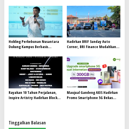
Kerja, PTPN I Serap 15–20 Ribu
Pekerja di Pabrik Tembakau
Holding Perkebunan Nusantara
Hadirkan BRIF Sunday Auto
Dukung Kampus Berbasis
Corner, BRI Finance Mudahkan
Perkebunan, Arya Sandhiyudha
Warga Bali Wujudkan Mobil
Jadi Mahasiswa Angkatan
Impian
Pertama Magister ITSI
Rayakan 10 Tahun Perjalanan,
Maujual Gandeng AXIS Hadirkan
Inspire Artistry Hadirkan Block
Promo Smartphone 5G Bekas
Party Terbesar di Jakarta
dengan Bonus Kuota
Tinggalkan Balasan