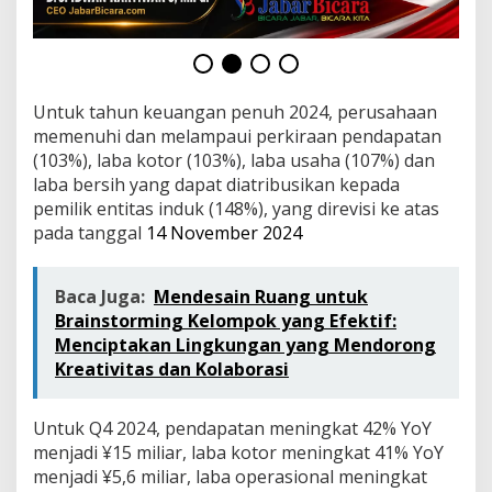
a
p
e
r
k
i
Untuk tahun keuangan penuh 2024, perusahaan
r
memenuhi dan melampaui perkiraan pendapatan
a
(103%), laba kotor (103%), laba usaha (107%) dan
a
laba bersih yang dapat diatribusikan kepada
n
p
pemilik entitas induk (148%), yang direvisi ke atas
e
pada tanggal
14 November 2024
n
d
a
Baca Juga:
Mendesain Ruang untuk
p
Brainstorming Kelompok yang Efektif:
a
Menciptakan Lingkungan yang Mendorong
t
a
Kreativitas dan Kolaborasi
n
2
0
Untuk Q4 2024, pendapatan meningkat 42% YoY
2
menjadi ¥15 miliar, laba kotor meningkat 41% YoY
5
menjadi ¥5,6 miliar, laba operasional meningkat