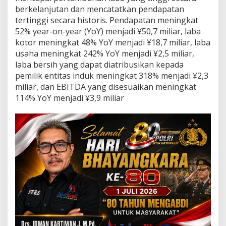
e
berkelanjutan dan mencatatkan pendapatan
n
tertinggi secara historis. Pendapatan meningkat
d
a
52% year-on-year (YoY) menjadi ¥50,7 miliar, laba
p
kotor meningkat 48% YoY menjadi ¥18,7 miliar, laba
a
usaha meningkat 242% YoY menjadi ¥2,5 miliar,
t
laba bersih yang dapat diatribusikan kepada
a
pemilik entitas induk meningkat 318% menjadi ¥2,3
n
s
miliar, dan EBITDA yang disesuaikan meningkat
e
114% YoY menjadi ¥3,9 miliar
t
a
h
u
n
p
e
n
u
h
s
e
r
t