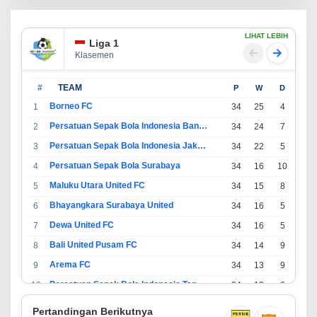
LIHAT LEBIH
Liga 1
Klasemen
#
TEAM
P
W
D
L
Borneo FC
1
34
25
4
5
Persatuan Sepak Bola Indonesia Bandung
2
34
24
7
3
Persatuan Sepak Bola Indonesia Jakarta
3
34
22
5
7
Persatuan Sepak Bola Surabaya
4
34
16
10
8
Maluku Utara United FC
5
34
15
8
11
Bhayangkara Surabaya United
6
34
16
5
13
Dewa United FC
7
34
16
5
13
Bali United Pusam FC
8
34
14
9
11
Arema FC
9
34
13
9
12
Persatuan Sepak Bola Indonesia Tangerang
10
34
13
6
15
PSIM Yogyakarta
11
34
11
12
11
Pertandingan Berikutnya