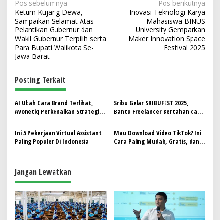
N
Pos sebelumnya
Pos berikutnya
Ketum Kujang Dewa,
Inovasi Teknologi Karya
a
Sampaikan Selamat Atas
Mahasiswa BINUS
v
Pelantikan Gubernur dan
University Gemparkan
Wakil Gubernur Terpilih serta
Maker Innovation Space
i
Para Bupati Walikota Se-
Festival 2025
Jawa Barat
g
a
Posting Terkait
s
i
AI Ubah Cara Brand Terlihat,
Sribu Gelar SRIBUFEST 2025,
p
Avonetiq Perkenalkan Strategi
Bantu Freelancer Bertahan dan
Baru
Tumbuh di Tengah Persaingan
o
Ini 5 Pekerjaan Virtual Assistant
Mau Download Video TikTok? Ini
s
Paling Populer Di Indonesia
Cara Paling Mudah, Gratis, dan
Cepat!
Jangan Lewatkan