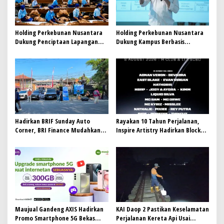
Holding Perkebunan Nusantara
Holding Perkebunan Nusantara
Dukung Penciptaan Lapangan
Dukung Kampus Berbasis
Kerja, PTPN I Serap 15–20 Ribu
Perkebunan, Arya Sandhiyudha
Pekerja di Pabrik Tembakau
Jadi Mahasiswa Angkatan
Pertama Magister ITSI
Hadirkan BRIF Sunday Auto
Rayakan 10 Tahun Perjalanan,
Corner, BRI Finance Mudahkan
Inspire Artistry Hadirkan Block
Warga Bali Wujudkan Mobil
Party Terbesar di Jakarta
Impian
Maujual Gandeng AXIS Hadirkan
KAI Daop 2 Pastikan Keselamatan
Promo Smartphone 5G Bekas
Perjalanan Kereta Api Usai