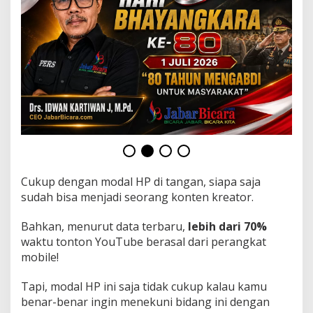
o
n
t
e
n
Y
o
u
T
u
b
e
2
0
2
Cukup dengan modal HP di tangan, siapa saja
5
sudah bisa menjadi seorang konten kreator.
Bahkan, menurut data terbaru,
lebih dari 70%
waktu tonton YouTube berasal dari perangkat
mobile!
Tapi, modal HP ini saja tidak cukup kalau kamu
benar-benar ingin menekuni bidang ini dengan