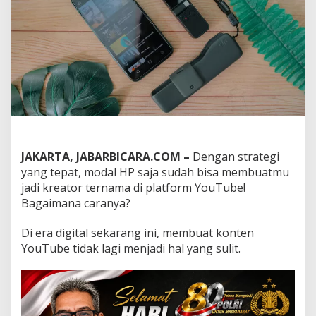
r
o
f
e
s
i
o
n
a
l
!
:
P
JAKARTA, JABARBICARA.COM –
Dengan strategi
a
yang tepat, modal HP saja sudah bisa membuatmu
n
jadi kreator ternama di platform YouTube!
d
Bagaimana caranya?
u
a
n
Di era digital sekarang ini, membuat konten
B
YouTube tidak lagi menjadi hal yang sulit.
i
k
i
n
K