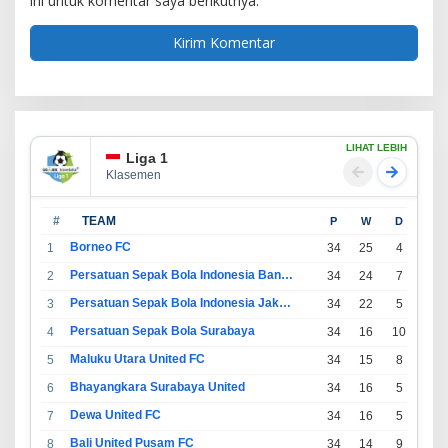
ini untuk komentar saya berikutnya.
LIHAT LEBIH
Liga 1
Klasemen
#
TEAM
P
W
D
L
Borneo FC
1
34
25
4
5
Persatuan Sepak Bola Indonesia Bandung
2
34
24
7
3
Persatuan Sepak Bola Indonesia Jakarta
3
34
22
5
7
Persatuan Sepak Bola Surabaya
4
34
16
10
8
Maluku Utara United FC
5
34
15
8
11
Bhayangkara Surabaya United
6
34
16
5
13
Dewa United FC
7
34
16
5
13
Bali United Pusam FC
8
34
14
9
11