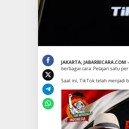
r
a
P
a
l
i
n
g
M
u
d
a
JAKARTA, JABARBICARA.COM 
h
berbagai cara. Pelajari satu per
,
G
Saat ini, TikTok telah menjadi 
r
a
t
i
s
,
d
a
n
C