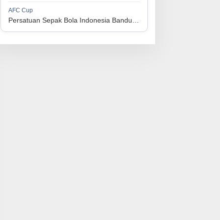
1
Perserikatan Sepak Bola Indonesia Jepara
34
9
9
16
36
AFC Cup
3
Persatuan Sepak Bola Indonesia Bandung vs Manila Digger FC
1
Madura United FC
34
9
8
17
35
4
1
Persatuan Sepakbola Makassar
34
8
10
16
34
5
1
Persis Solo
34
8
10
16
34
6
1
Semen Padang FC
34
5
5
24
20
7
1
Persatuan Sepak Bola Biak Sekitarnya
34
4
6
24
18
8