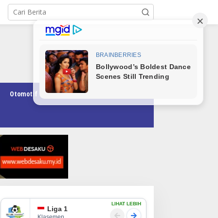
Otomotif
Pendidikan
Teknologi
Opini
LIHAT LEBIH
Liga 1
Klasemen