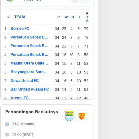
P
#
TEAM
P
W
D
L
T
S
Borneo FC
1
34
25
4
5
79
Persatuan Sepak Bola Indonesia Bandung
2
34
24
7
3
79
Persatuan Sepak Bola Indonesia Jakarta
3
34
22
5
7
71
Persatuan Sepak Bola Surabaya
4
34
16
10
8
58
Maluku Utara United FC
5
34
15
8
11
53
Bhayangkara Surabaya United
6
34
16
5
13
53
Dewa United FC
7
34
16
5
13
53
Bali United Pusam FC
8
34
14
9
11
51
Arema FC
9
34
13
9
12
48
1
Persatuan Sepak Bola Indonesia Tangerang
34
13
6
15
45
0
Pertandingan Berikutnya
1
PSIM Yogyakarta
34
11
12
11
45
1
31/8 Monday
1
Persatuan Sepakbola Indonesia Kediri
34
11
6
17
39
12:00 (GMT)
2