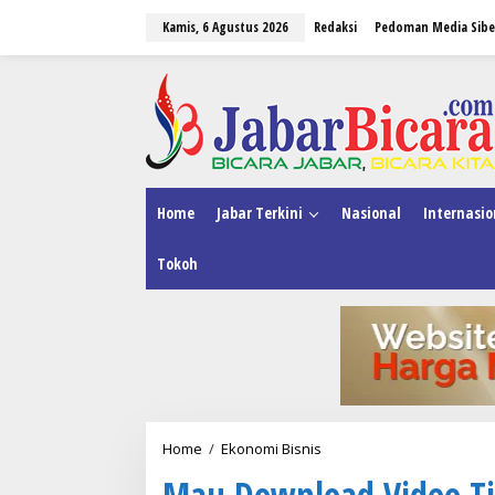
L
Kamis, 6 Agustus 2026
Redaksi
Pedoman Media Sibe
e
w
a
tutup
t
i
k
e
k
o
n
Home
Jabar Terkini
Nasional
Internasio
t
e
Tokoh
n
Home
/
Ekonomi Bisnis
M
a
Mau Download Video Ti
u