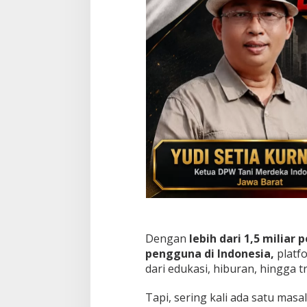
e
p
a
t
!
Dengan
lebih dari 1,5 miliar
pengguna di Indonesia,
platf
dari edukasi, hiburan, hingga tr
Tapi, sering kali ada satu mas