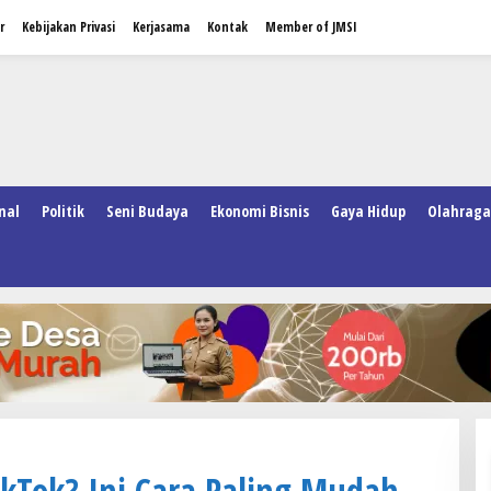
r
Kebijakan Privasi
Kerjasama
Kontak
Member of JMSI
nal
Politik
Seni Budaya
Ekonomi Bisnis
Gaya Hidup
Olahraga
kTok? Ini Cara Paling Mudah,