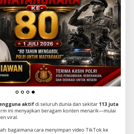
 pengguna aktif
di seluruh dunia dan sekitar
113 juta
orm ini menyajikan beragam konten menarik—mulai
en viral.
alah: bagaimana cara menyimpan video TikTok ke