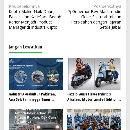
N
Pos sebelumnya
Pos berikutnya
Kripto Makin Naik Daun,
Pj Gubernur Bey Machmudin
a
Fasset dan KarirSpot Bedah
Gelar Silaturahmi dan
v
Karier Menjadi Product
Perpisahan dengan Jajaran
Manager di Industri Kripto
Setda Jabar
i
g
a
Jangan Lewatkan
s
i
p
o
s
Industri Akuakultur Pakistan,
Fazzio Sunset Blue Hybrid x
Asia Selatan hingga Timur
Alkateri, Motor Limited Edition
Tengah Bersiap Terapkan Solusi
Buat Nyempurnain Look Retro-
Terlengkap dari Indonesia
Future Lo