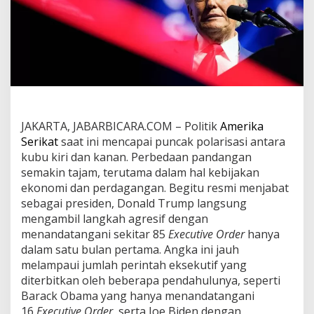
d
a
n
S
u
k
u
B
u
n
JAKARTA, JABARBICARA.COM –
Politik
Amerika
g
Serikat
saat ini mencapai puncak polarisasi antara
a
:
kubu kiri dan kanan. Perbedaan pandangan
T
semakin tajam, terutama dalam hal kebijakan
r
ekonomi dan perdagangan. Begitu resmi menjabat
u
sebagai presiden, Donald Trump langsung
m
p
mengambil langkah agresif dengan
d
menandatangani sekitar 85
Executive Order
hanya
i
dalam satu bulan pertama. Angka ini jauh
T
melampaui jumlah perintah eksekutif yang
e
diterbitkan oleh beberapa pendahulunya, seperti
n
g
Barack Obama yang hanya menandatangani
a
16
Executive Order
, serta Joe Biden dengan