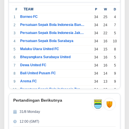
#
TEAM
P
W
D
L
Borneo FC
1
34
25
4
5
Persatuan Sepak Bola Indonesia Bandung
2
34
24
7
3
Persatuan Sepak Bola Indonesia Jakarta
3
34
22
5
7
Persatuan Sepak Bola Surabaya
4
34
16
10
8
Maluku Utara United FC
5
34
15
8
11
Bhayangkara Surabaya United
6
34
16
5
13
Dewa United FC
7
34
16
5
13
Bali United Pusam FC
8
34
14
9
11
Arema FC
9
34
13
9
12
Persatuan Sepak Bola Indonesia Tangerang
10
34
13
6
15
PSIM Yogyakarta
11
34
11
12
11
Pertandingan Berikutnya
Persatuan Sepakbola Indonesia Kediri
12
34
11
6
17
31/8 Monday
Perserikatan Sepak Bola Indonesia Jepara
13
34
9
9
16
12:00 (GMT)
Madura United FC
14
34
9
8
17