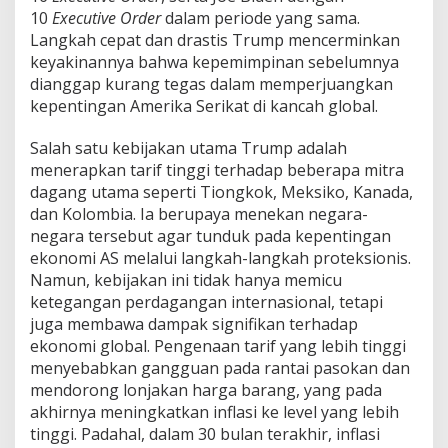
h
10
Executive Order
dalam periode yang sama.
P
Langkah cepat dan drastis Trump mencerminkan
u
s
keyakinannya bahwa kepemimpinan sebelumnya
a
dianggap kurang tegas dalam memperjuangkan
r
kepentingan Amerika Serikat di kancah global.
a
n
Salah satu kebijakan utama Trump adalah
T
a
menerapkan tarif tinggi terhadap beberapa mitra
n
dagang utama seperti Tiongkok, Meksiko, Kanada,
t
dan Kolombia. Ia berupaya menekan negara-
a
negara tersebut agar tunduk pada kepentingan
n
ekonomi AS melalui langkah-langkah proteksionis.
g
a
Namun, kebijakan ini tidak hanya memicu
n
ketegangan perdagangan internasional, tetapi
E
juga membawa dampak signifikan terhadap
k
ekonomi global. Pengenaan tarif yang lebih tinggi
o
n
menyebabkan gangguan pada rantai pasokan dan
o
mendorong lonjakan harga barang, yang pada
m
akhirnya meningkatkan inflasi ke level yang lebih
i
tinggi. Padahal, dalam 30 bulan terakhir, inflasi