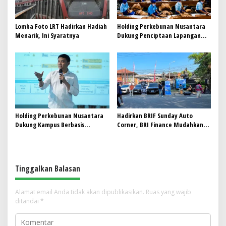
Lomba Foto LRT Hadirkan Hadiah
Holding Perkebunan Nusantara
Menarik, Ini Syaratnya
Dukung Penciptaan Lapangan
Kerja, PTPN I Serap 15–20 Ribu
Pekerja di Pabrik Tembakau
Holding Perkebunan Nusantara
Hadirkan BRIF Sunday Auto
Dukung Kampus Berbasis
Corner, BRI Finance Mudahkan
Perkebunan, Arya Sandhiyudha
Warga Bali Wujudkan Mobil
Jadi Mahasiswa Angkatan
Impian
Pertama Magister ITSI
Tinggalkan Balasan
Alamat email Anda tidak akan dipublikasikan.
Ruas yang wajib
ditandai
*