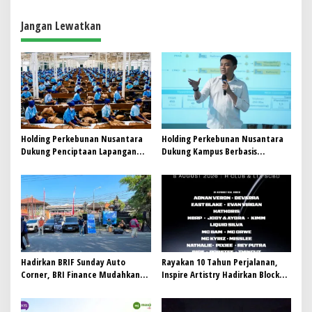
a
Jangan Lewatkan
s
i
p
o
s
Holding Perkebunan Nusantara
Holding Perkebunan Nusantara
Dukung Penciptaan Lapangan
Dukung Kampus Berbasis
Kerja, PTPN I Serap 15–20 Ribu
Perkebunan, Arya Sandhiyudha
Pekerja di Pabrik Tembakau
Jadi Mahasiswa Angkatan
Pertama Magister ITSI
Hadirkan BRIF Sunday Auto
Rayakan 10 Tahun Perjalanan,
Corner, BRI Finance Mudahkan
Inspire Artistry Hadirkan Block
Warga Bali Wujudkan Mobil
Party Terbesar di Jakarta
Impian