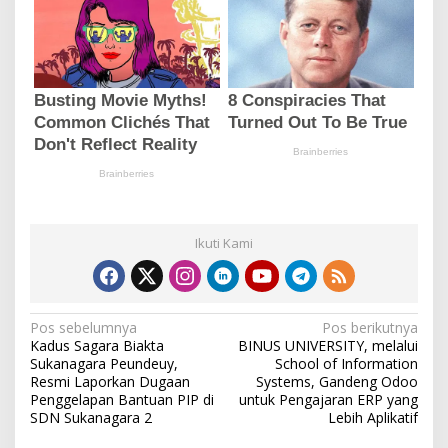
Ikuti Kami
N
Pos sebelumnya
Pos berikutnya
Kadus Sagara Biakta
BINUS UNIVERSITY, melalui
a
Sukanagara Peundeuy,
School of Information
v
Resmi Laporkan Dugaan
Systems, Gandeng Odoo
Penggelapan Bantuan PIP di
untuk Pengajaran ERP yang
i
SDN Sukanagara 2
Lebih Aplikatif
g