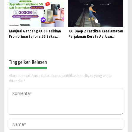
Maujual Gandeng AXIS Hadirkan
KAI Daop 2 Pastikan Keselamatan
Promo Smartphone 5G Bekas
Perjalanan Kereta Api Usai
dengan Bonus Kuota
Gempa Pangandaran
Tinggalkan Balasan
Alamat email Anda tidak akan dipublikasikan.
Ruas yang wajib
ditandai
*