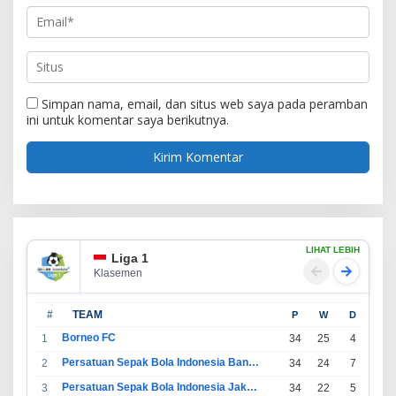
Simpan nama, email, dan situs web saya pada peramban
ini untuk komentar saya berikutnya.
LIHAT LEBIH
Liga 1
Klasemen
#
TEAM
P
W
D
L
Borneo FC
1
34
25
4
5
Persatuan Sepak Bola Indonesia Bandung
2
34
24
7
3
Persatuan Sepak Bola Indonesia Jakarta
3
34
22
5
7