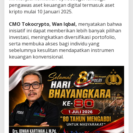
n
pengawas aset keuangan digital termasuk aset
T
kripto mulai 10 Januari 2025.
o
k
e
CMO Tokocrypto, Wan Iqbal,
menyatakan bahwa
n
inisiatif ini dapat memberikan lebih banyak pilihan
i
investasi, meningkatkan diversifikasi portofolio,
s
serta membuka akses bagi individu yang
a
s
sebelumnya kesulitan mendapatkan instrumen
i
keuangan konvensional.
A
s
e
t
D
i
g
i
t
a
l