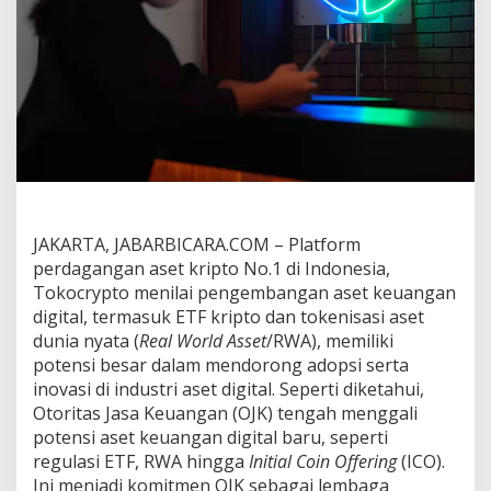
n
g
P
e
n
g
e
m
b
a
n
g
a
JAKARTA, JABARBICARA.COM –
Platform
n
perdagangan aset kripto No.1 di Indonesia,
E
Tokocrypto menilai pengembangan aset keuangan
T
digital, termasuk ETF kripto dan tokenisasi aset
F
K
dunia nyata (
Real World Asset
/RWA), memiliki
r
potensi besar dalam mendorong adopsi serta
i
inovasi di industri aset digital. Seperti diketahui,
p
Otoritas Jasa Keuangan (OJK) tengah menggali
t
potensi aset keuangan digital baru, seperti
o
d
regulasi ETF, RWA hingga
Initial Coin Offering
(ICO).
a
Ini menjadi komitmen OJK sebagai lembaga