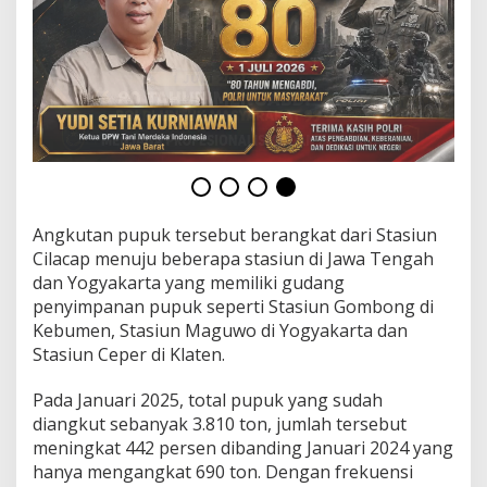
n
d
a
n
T
e
p
a
t
W
a
k
Angkutan pupuk tersebut berangkat dari Stasiun
t
Cilacap menuju beberapa stasiun di Jawa Tengah
u
dan Yogyakarta yang memiliki gudang
penyimpanan pupuk seperti Stasiun Gombong di
Kebumen, Stasiun Maguwo di Yogyakarta dan
Stasiun Ceper di Klaten.
Pada Januari 2025, total pupuk yang sudah
diangkut sebanyak 3.810 ton, jumlah tersebut
meningkat 442 persen dibanding Januari 2024 yang
hanya mengangkat 690 ton. Dengan frekuensi