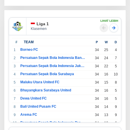
LIHAT LEBIH
Liga 1
Klasemen
#
TEAM
P
W
D
L
Borneo FC
1
34
25
4
5
Persatuan Sepak Bola Indonesia Bandung
2
34
24
7
3
Persatuan Sepak Bola Indonesia Jakarta
3
34
22
5
7
Persatuan Sepak Bola Surabaya
4
34
16
10
8
Maluku Utara United FC
5
34
15
8
11
Bhayangkara Surabaya United
6
34
16
5
13
Dewa United FC
7
34
16
5
13
Bali United Pusam FC
8
34
14
9
11
Arema FC
9
34
13
9
12
Persatuan Sepak Bola Indonesia Tangerang
10
34
13
6
15