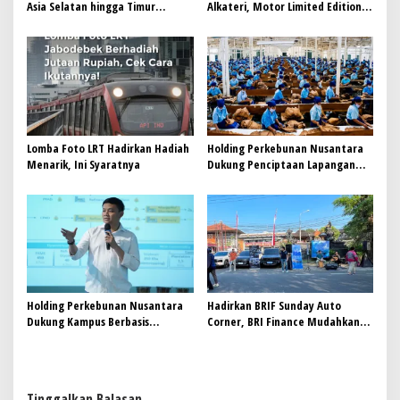
Asia Selatan hingga Timur
Alkateri, Motor Limited Edition
Tengah Bersiap Terapkan Solusi
Buat Nyempurnain Look Retro-
Terlengkap dari Indonesia
Future Lo
Lomba Foto LRT Hadirkan Hadiah
Holding Perkebunan Nusantara
Menarik, Ini Syaratnya
Dukung Penciptaan Lapangan
Kerja, PTPN I Serap 15–20 Ribu
Pekerja di Pabrik Tembakau
Holding Perkebunan Nusantara
Hadirkan BRIF Sunday Auto
Dukung Kampus Berbasis
Corner, BRI Finance Mudahkan
Perkebunan, Arya Sandhiyudha
Warga Bali Wujudkan Mobil
Jadi Mahasiswa Angkatan
Impian
Pertama Magister ITSI
Tinggalkan Balasan