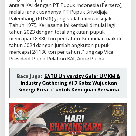
D
antara KAI dengan PT Pupuk Indonesia (Persero),
i
melalui anak usahanya PT Pupuk Sriwidjaja
s
t
Palembang (PUSRI) yang sudah dimulai sejak
r
Tahun 1975. Kerjasama ini kembali dimulai lagi
i
tahun 2023 dengan total angkutan pupuk
b
mencapai 18.480 ton per tahun. Kemudian naik di
u
tahun 2024 dengan jumlah angkutan pupuk
s
i
mencapai 24.180 ton per tahun ,” ungkap Vice
P
President Public Relation KAI, Anne Purba.
u
p
u
Baca Juga:
SATU University Gelar UMKM &
k
Industry Gathering di 3 Kota: Wujudkan
y
a
Sinergi Kreatif untuk Kemajuan Bersama
n
g
E
f
i
s
i
e