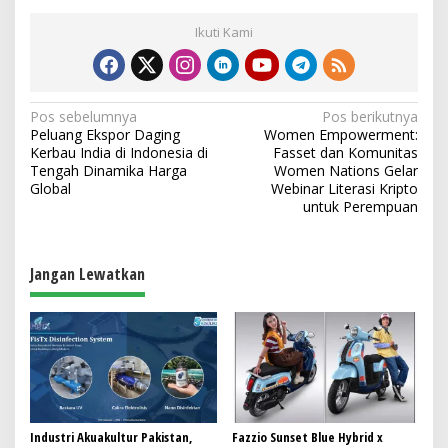
Ikuti Kami
N
Pos sebelumnya
Pos berikutnya
Peluang Ekspor Daging
Women Empowerment:
a
Kerbau India di Indonesia di
Fasset dan Komunitas
v
Tengah Dinamika Harga
Women Nations Gelar
Global
Webinar Literasi Kripto
i
untuk Perempuan
g
a
Jangan Lewatkan
s
i
p
o
s
Industri Akuakultur Pakistan,
Fazzio Sunset Blue Hybrid x