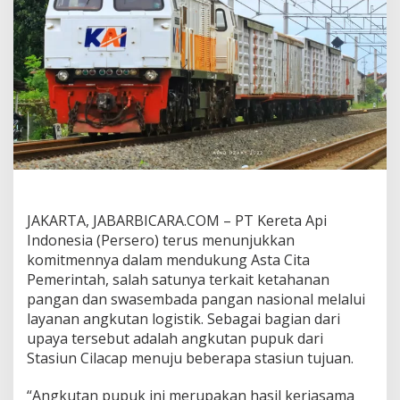
a
n
a
n
P
a
n
g
a
n
N
a
s
i
JAKARTA, JABARBICARA.COM –
PT Kereta Api
o
Indonesia (Persero) terus menunjukkan
n
komitmennya dalam mendukung Asta Cita
a
l
Pemerintah, salah satunya terkait ketahanan
M
pangan dan swasembada pangan nasional melalui
e
layanan angkutan logistik. Sebagai bagian dari
l
upaya tersebut adalah angkutan pupuk dari
a
l
Stasiun Cilacap menuju beberapa stasiun tujuan.
u
i
“Angkutan pupuk ini merupakan hasil kerjasama