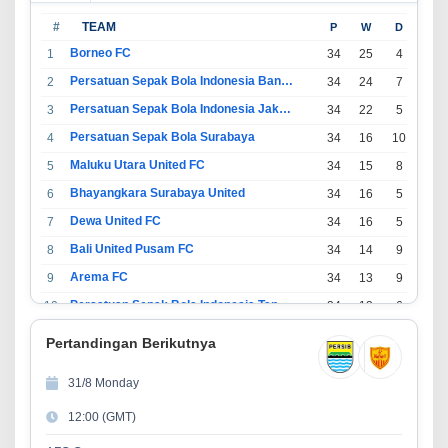
#
TEAM
P
W
D
L
Borneo FC
1
34
25
4
5
Persatuan Sepak Bola Indonesia Bandung
2
34
24
7
3
Persatuan Sepak Bola Indonesia Jakarta
3
34
22
5
7
Persatuan Sepak Bola Surabaya
4
34
16
10
8
Maluku Utara United FC
5
34
15
8
11
Bhayangkara Surabaya United
6
34
16
5
13
Dewa United FC
7
34
16
5
13
Bali United Pusam FC
8
34
14
9
11
Arema FC
9
34
13
9
12
Persatuan Sepak Bola Indonesia Tangerang
10
34
13
6
15
PSIM Yogyakarta
11
34
11
12
11
Pertandingan Berikutnya
Persatuan Sepakbola Indonesia Kediri
12
34
11
6
17
31/8 Monday
Perserikatan Sepak Bola Indonesia Jepara
13
34
9
9
16
12:00 (GMT)
Madura United FC
14
34
9
8
17
Persatuan Sepakbola Makassar
15
34
8
10
16