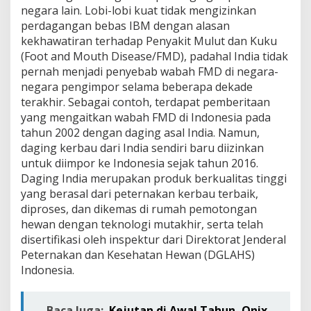
o
negara lain. Lobi-lobi kuat tidak mengizinkan
b
perdagangan bebas IBM dengan alasan
a
kekhawatiran terhadap Penyakit Mulut dan Kuku
l
(Foot and Mouth Disease/FMD), padahal India tidak
pernah menjadi penyebab wabah FMD di negara-
negara pengimpor selama beberapa dekade
terakhir. Sebagai contoh, terdapat pemberitaan
yang mengaitkan wabah FMD di Indonesia pada
tahun 2002 dengan daging asal India. Namun,
daging kerbau dari India sendiri baru diizinkan
untuk diimpor ke Indonesia sejak tahun 2016.
Daging India merupakan produk berkualitas tinggi
yang berasal dari peternakan kerbau terbaik,
diproses, dan dikemas di rumah pemotongan
hewan dengan teknologi mutakhir, serta telah
disertifikasi oleh inspektur dari Direktorat Jenderal
Peternakan dan Kesehatan Hewan (DGLAHS)
Indonesia.
Baca Juga:
Kejutan di Awal Tahun, Onix