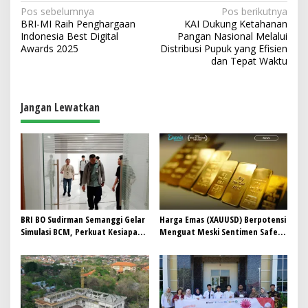
N
Pos sebelumnya
Pos berikutnya
BRI-MI Raih Penghargaan
KAI Dukung Ketahanan
a
Indonesia Best Digital
Pangan Nasional Melalui
v
Awards 2025
Distribusi Pupuk yang Efisien
dan Tepat Waktu
i
g
a
Jangan Lewatkan
s
i
p
o
s
BRI BO Sudirman Semanggi Gelar
Harga Emas (XAUUSD) Berpotensi
Simulasi BCM, Perkuat Kesiapan
Menguat Meski Sentimen Safe
Hadapi Kondisi Darurat
Haven Mulai Berkurang