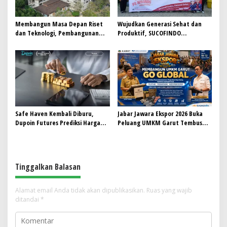
Membangun Masa Depan Riset
Wujudkan Generasi Sehat dan
dan Teknologi, Pembangunan
Produktif, SUCOFINDO
Gedung L-SSIT Universitas
Banjarmasin Gelar Sosialisasi
Udayana Capai Progres 47,11%
HIV/AIDS
Safe Haven Kembali Diburu,
Jabar Jawara Ekspor 2026 Buka
Dupoin Futures Prediksi Harga
Peluang UMKM Garut Tembus
Emas (XAUUSD) Menguat
Pasar Internasional
Tinggalkan Balasan
Alamat email Anda tidak akan dipublikasikan.
Ruas yang wajib
ditandai
*