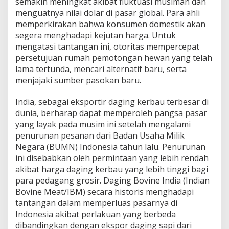
semakin meningkat akibat fluktuasi musiman dan
i
menguatnya nilai dolar di pasar global. Para ahli
a
d
memperkirakan bahwa konsumen domestik akan
i
segera menghadapi kejutan harga. Untuk
T
mengatasi tantangan ini, otoritas mempercepat
e
persetujuan rumah pemotongan hewan yang telah
n
g
lama tertunda, mencari alternatif baru, serta
a
menjajaki sumber pasokan baru.
h
D
India, sebagai eksportir daging kerbau terbesar di
i
dunia, berharap dapat memperoleh pangsa pasar
n
a
yang layak pada musim ini setelah mengalami
m
penurunan pesanan dari Badan Usaha Milik
i
Negara (BUMN) Indonesia tahun lalu. Penurunan
k
ini disebabkan oleh permintaan yang lebih rendah
a
akibat harga daging kerbau yang lebih tinggi bagi
H
a
para pedagang grosir. Daging Bovine India (Indian
r
Bovine Meat/IBM) secara historis menghadapi
g
tantangan dalam memperluas pasarnya di
a
Indonesia akibat perlakuan yang berbeda
G
l
dibandingkan dengan ekspor daging sapi dari