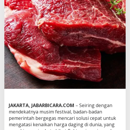
a
g
i
n
g
K
e
r
b
a
u
I
n
d
i
a
d
i
I
n
JAKARTA, JABARBICARA.COM
–
Seiring dengan
d
o
mendekatnya musim festival, badan-badan
n
pemerintah bergegas mencari solusi cepat untuk
e
mengatasi kenaikan harga daging di dunia, yang
s