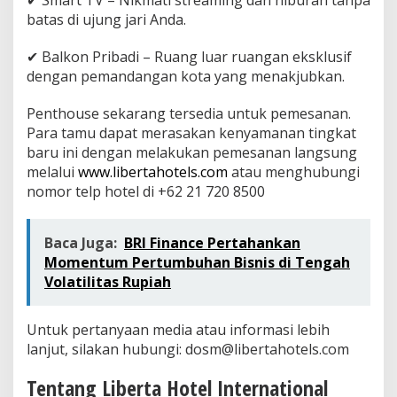
✔ Smart TV – Nikmati streaming dan hiburan tanpa
n
batas di ujung jari Anda.
a
k
✔ Balkon Pribadi – Ruang luar ruangan eksklusif
j
u
dengan pemandangan kota yang menakjubkan.
b
k
Penthouse sekarang tersedia untuk pemesanan.
a
Para tamu dapat merasakan kenyamanan tingkat
n
baru ini dengan melakukan pemesanan langsung
melalui
www.libertahotels.com
atau menghubungi
nomor telp hotel di +62 21 720 8500
Baca Juga:
BRI Finance Pertahankan
Momentum Pertumbuhan Bisnis di Tengah
Volatilitas Rupiah
Untuk pertanyaan media atau informasi lebih
lanjut, silakan hubungi: dosm@libertahotels.com
Tentang Liberta Hotel International