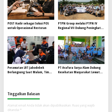
Nusantara
POST Hadir sebagai Solusi POS
PTPN Group melalui PTPN IV
untuk Operasional Restoran
Regional VII Dukung Peningkatan
Kompetensi Aparatur
Perkebunan Lewat Pelatihan
Avenza Maps di Way Kanan
Perawatan LRT Jabodebek
PT Arafura Surya Alam Dukung
Berlangsung Saat Malam, Tim
Kesehatan Masyarakat Lewat
Kesehatan Jaga Kondisi Petugas
Khitanan Massal di Kotabunan
Tinggalkan Balasan
Alamat email Anda tidak akan dipublikasikan.
Ruas yang wajib
ditandai
*