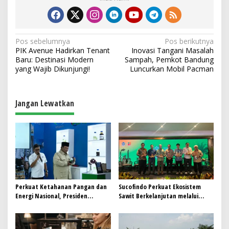
N
Pos sebelumnya
Pos berikutnya
PIK Avenue Hadirkan Tenant
Inovasi Tangani Masalah
a
Baru: Destinasi Modern
Sampah, Pemkot Bandung
v
yang Wajib Dikunjungi!
Luncurkan Mobil Pacman
i
g
Jangan Lewatkan
a
s
i
p
o
s
Perkuat Ketahanan Pangan dan
Sucofindo Perkuat Ekosistem
Energi Nasional, Presiden
Sawit Berkelanjutan melalui
Prabowo Tinjau Hilirisasi
Circular Economy
Bioetanol PTPN I (Persero),
Subholding Perkebunan