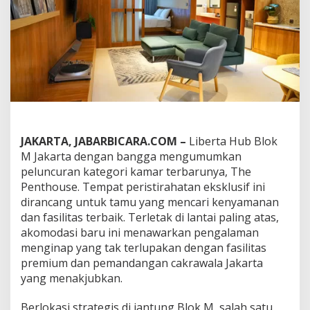
M
J
a
k
a
r
t
a
M
e
l
u
JAKARTA, JABARBICARA.COM –
Liberta Hub Blok
n
M Jakarta dengan bangga mengumumkan
c
peluncuran kategori kamar terbarunya, The
u
Penthouse. Tempat peristirahatan eksklusif ini
r
dirancang untuk tamu yang mencari kenyamanan
k
a
dan fasilitas terbaik. Terletak di lantai paling atas,
n
akomodasi baru ini menawarkan pengalaman
P
menginap yang tak terlupakan dengan fasilitas
e
premium dan pemandangan cakrawala Jakarta
n
t
yang menakjubkan.
h
o
Berlokasi strategis di jantung Blok M, salah satu