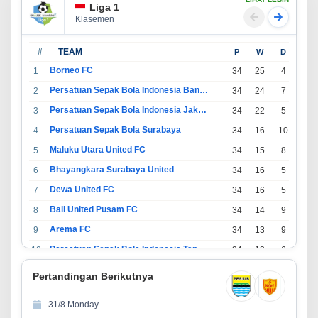
Liga 1
Klasemen
#
TEAM
P
W
D
L
Borneo FC
1
34
25
4
5
Persatuan Sepak Bola Indonesia Bandung
2
34
24
7
3
Persatuan Sepak Bola Indonesia Jakarta
3
34
22
5
7
Persatuan Sepak Bola Surabaya
4
34
16
10
8
Maluku Utara United FC
5
34
15
8
11
Bhayangkara Surabaya United
6
34
16
5
13
Dewa United FC
7
34
16
5
13
Bali United Pusam FC
8
34
14
9
11
Arema FC
9
34
13
9
12
Persatuan Sepak Bola Indonesia Tangerang
10
34
13
6
15
PSIM Yogyakarta
11
34
11
12
11
Pertandingan Berikutnya
Persatuan Sepakbola Indonesia Kediri
12
34
11
6
17
31/8 Monday
Perserikatan Sepak Bola Indonesia Jepara
13
34
9
9
16