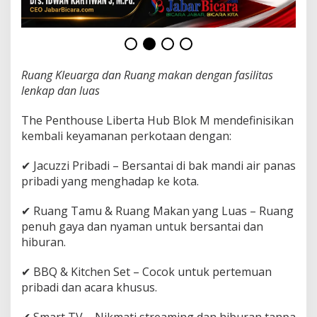
a
d
i
&
P
e
Ruang Kleuarga dan Ruang makan dengan fasilitas
m
lenkap dan luas
a
n
The Penthouse Liberta Hub Blok M mendefinisikan
d
a
kembali keyamanan perkotaan dengan:
n
g
✔ Jacuzzi Pribadi – Bersantai di bak mandi air panas
a
pribadi yang menghadap ke kota.
n
K
o
✔ Ruang Tamu & Ruang Makan yang Luas – Ruang
t
penuh gaya dan nyaman untuk bersantai dan
a
hiburan.
y
a
✔ BBQ & Kitchen Set – Cocok untuk pertemuan
n
g
pribadi dan acara khusus.
M
e