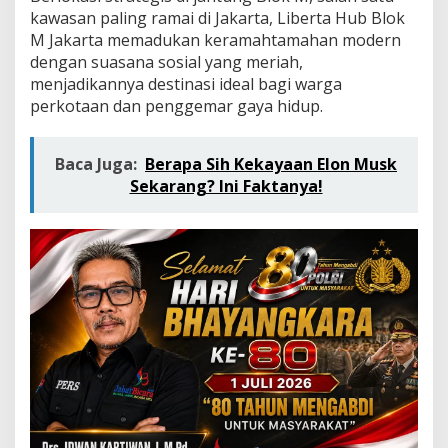
u
kawasan paling ramai di Jakarta, Liberta Hub Blok
s
M Jakarta memadukan keramahtamahan modern
e
M
dengan suasana sosial yang meriah,
e
menjadikannya destinasi ideal bagi warga
w
perkotaan dan penggemar gaya hidup.
a
h
d
Baca Juga:
Berapa Sih Kekayaan Elon Musk
e
Sekarang? Ini Faktanya!
n
g
a
n
J
a
c
u
z
z
i
P
r
i
b