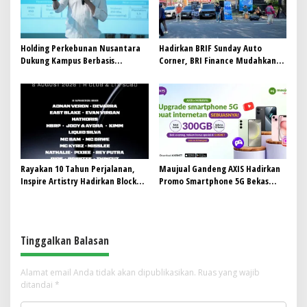
Holding Perkebunan Nusantara
Hadirkan BRIF Sunday Auto
Dukung Kampus Berbasis
Corner, BRI Finance Mudahkan
Perkebunan, Arya Sandhiyudha
Warga Bali Wujudkan Mobil
Jadi Mahasiswa Angkatan
Impian
Pertama Magister ITSI
Rayakan 10 Tahun Perjalanan,
Maujual Gandeng AXIS Hadirkan
Inspire Artistry Hadirkan Block
Promo Smartphone 5G Bekas
Party Terbesar di Jakarta
dengan Bonus Kuota
Tinggalkan Balasan
Alamat email Anda tidak akan dipublikasikan.
Ruas yang wajib
ditandai
*