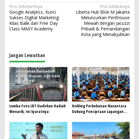
N
Pos sebelumnya
Pos berikutnya
Google Analytics, Kunci
Liberta Hub Blok M Jakarta
a
Sukses Digital Marketing:
Meluncurkan Penthouse
v
Kilas Balik dari Free Day
Mewah dengan Jacuzzi
Class MAXY Academy
Pribadi & Pemandangan
i
Kota yang Menakjubkan
g
a
Jangan Lewatkan
s
i
p
o
s
Lomba Foto LRT Hadirkan Hadiah
Holding Perkebunan Nusantara
Menarik, Ini Syaratnya
Dukung Penciptaan Lapangan
Kerja, PTPN I Serap 15–20 Ribu
Pekerja di Pabrik Tembakau