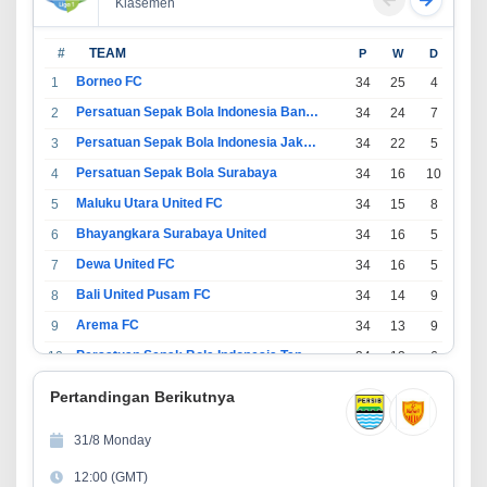
Klasemen
#
TEAM
P
W
D
L
Borneo FC
1
34
25
4
5
Persatuan Sepak Bola Indonesia Bandung
2
34
24
7
3
Persatuan Sepak Bola Indonesia Jakarta
3
34
22
5
7
Persatuan Sepak Bola Surabaya
4
34
16
10
8
Maluku Utara United FC
5
34
15
8
11
Bhayangkara Surabaya United
6
34
16
5
13
Dewa United FC
7
34
16
5
13
Bali United Pusam FC
8
34
14
9
11
Arema FC
9
34
13
9
12
Persatuan Sepak Bola Indonesia Tangerang
10
34
13
6
15
PSIM Yogyakarta
11
34
11
12
11
Pertandingan Berikutnya
Persatuan Sepakbola Indonesia Kediri
12
34
11
6
17
31/8 Monday
Perserikatan Sepak Bola Indonesia Jepara
13
34
9
9
16
12:00 (GMT)
Madura United FC
14
34
9
8
17