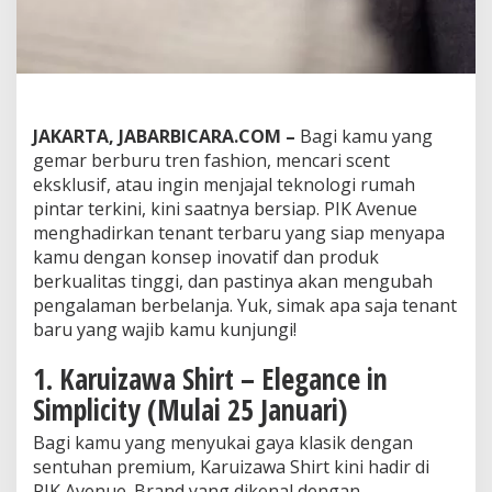
d
e
r
n
y
a
n
JAKARTA, JABARBICARA.COM –
Bagi kamu yang
g
gemar berburu tren fashion, mencari scent
W
eksklusif, atau ingin menjajal teknologi rumah
a
j
pintar terkini, kini saatnya bersiap. PIK Avenue
i
menghadirkan tenant terbaru yang siap menyapa
b
kamu dengan konsep inovatif dan produk
D
berkualitas tinggi, dan pastinya akan mengubah
i
k
pengalaman berbelanja. Yuk, simak apa saja tenant
u
baru yang wajib kamu kunjungi!
n
j
1. Karuizawa Shirt – Elegance in
u
Simplicity (Mulai 25 Januari)
n
g
Bagi kamu yang menyukai gaya klasik dengan
i
!
sentuhan premium, Karuizawa Shirt kini hadir di
PIK Avenue. Brand yang dikenal dengan