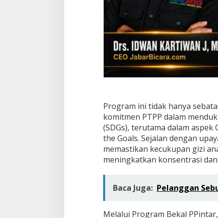
t
a
C
i
t
a
d
a
n
S
D
G
s
Program ini tidak hanya sebat
komitmen PTPP dalam menduku
(SDGs), terutama dalam aspek Q
the Goals. Sejalan dengan upa
memastikan kecukupan gizi ana
meningkatkan konsentrasi dan 
Baca Juga:
Pelanggan Sebut
Melalui Program Bekal PPintar