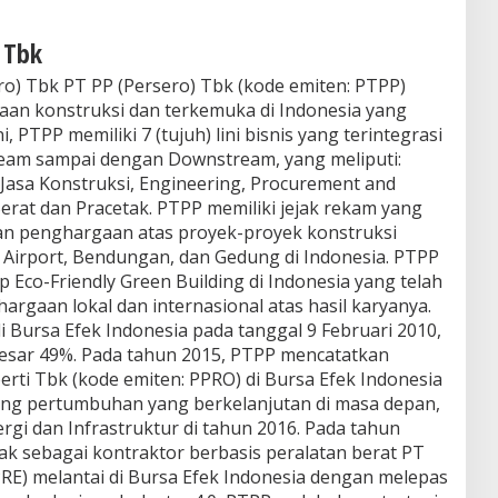
 Tbk
ro) Tbk PT PP (Persero) Tbk (kode emiten: PTPP)
an konstruksi dan terkemuka di Indonesia yang
i, PTPP memiliki 7 (tujuh) lini bisnis yang terintegrasi
ream sampai dengan Downstream, yang meliputi:
, Jasa Konstruksi, Engineering, Procurement and
Berat dan Pracetak. PTPP memiliki jejak rekam yang
an penghargaan atas proyek-proyek konstruksi
, Airport, Bendungan, dan Gedung di Indonesia. PTPP
Eco-Friendly Green Building di Indonesia yang telah
aan lokal dan internasional atas hasil karyanya.
Bursa Efek Indonesia pada tanggal 9 Februari 2010,
esar 49%. Pada tahun 2015, PTPP mencatatkan
rti Tbk (kode emiten: PPRO) di Bursa Efek Indonesia
g pertumbuhan yang berkelanjutan di masa depan,
rgi dan Infrastruktur di tahun 2016. Pada tahun
ak sebagai kontraktor berbasis peralatan berat PT
PRE) melantai di Bursa Efek Indonesia dengan melepas