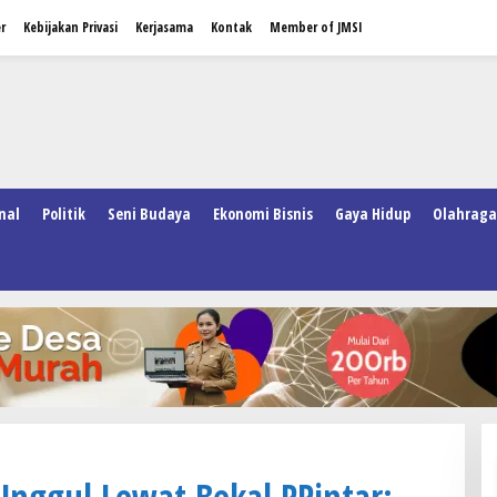
r
Kebijakan Privasi
Kerjasama
Kontak
Member of JMSI
nal
Politik
Seni Budaya
Ekonomi Bisnis
Gaya Hidup
Olahraga
nggul Lewat Bekal PPintar: