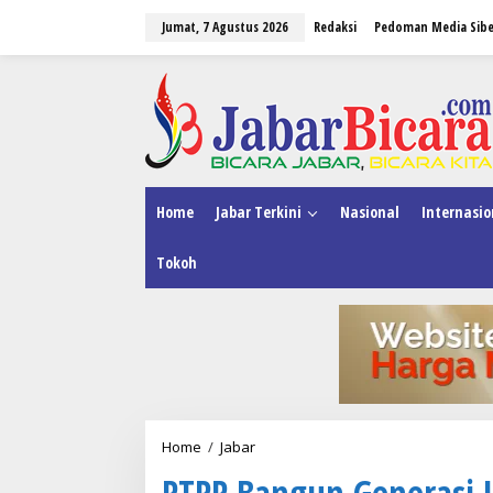
L
Jumat, 7 Agustus 2026
Redaksi
Pedoman Media Sibe
e
w
a
tutup
t
i
k
e
k
o
n
Home
Jabar Terkini
Nasional
Internasio
t
e
Tokoh
n
Home
/
Jabar
P
T
PTPP Bangun Generasi U
P