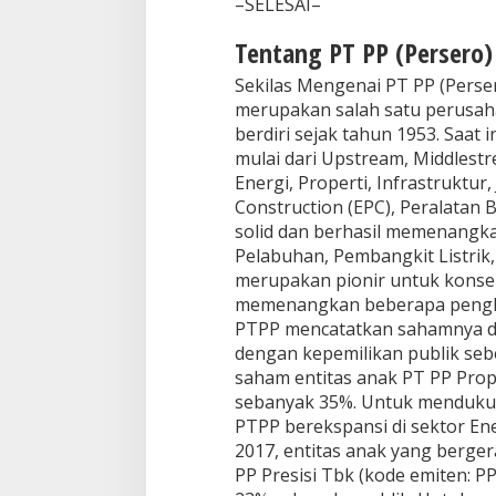
–SELESAI–
Tentang PT PP (Persero)
Sekilas Mengenai PT PP (Perse
merupakan salah satu perusaha
berdiri sejak tahun 1953. Saat in
mulai dari Upstream, Middlest
Energi, Properti, Infrastruktur
Construction (EPC), Peralatan 
solid dan berhasil memenangk
Pelabuhan, Pembangkit Listrik
merupakan pionir untuk konsep 
memenangkan beberapa pengharg
PTPP mencatatkan sahamnya di 
dengan kepemilikan publik seb
saham entitas anak PT PP Prope
sebanyak 35%. Untuk mendukun
PTPP berekspansi di sektor Ene
2017, entitas anak yang berger
PP Presisi Tbk (kode emiten: P