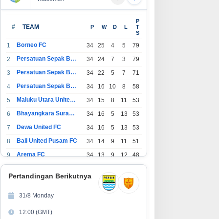
P
#
TEAM
P
W
D
L
T
S
Borneo FC
1
34
25
4
5
79
Persatuan Sepak Bola Indonesia Bandung
2
34
24
7
3
79
Persatuan Sepak Bola Indonesia Jakarta
3
34
22
5
7
71
Persatuan Sepak Bola Surabaya
4
34
16
10
8
58
Maluku Utara United FC
5
34
15
8
11
53
Bhayangkara Surabaya United
6
34
16
5
13
53
Dewa United FC
7
34
16
5
13
53
Bali United Pusam FC
8
34
14
9
11
51
Arema FC
9
34
13
9
12
48
1
Persatuan Sepak Bola Indonesia Tangerang
34
13
6
15
45
0
Pertandingan Berikutnya
1
PSIM Yogyakarta
34
11
12
11
45
1
31/8 Monday
1
Persatuan Sepakbola Indonesia Kediri
34
11
6
17
39
12:00 (GMT)
2