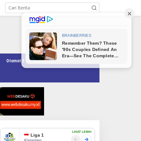
Otomotif
Pendidikan
Teknologi
Opini
LIHAT LEBIH
Liga 1
Klasemen