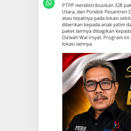
PTPP mendistribusikan 328 pake
i
,
Utara, dan Pondok Pesantren D
S
atau tepatnya pada lokasi seki
e
diberikan kepada anak yatim dan
l
paket lainnya dibagikan kepa
a
r
Da’wah Wal Irsyat. Program ini 
a
lokasi lainnya.
s
d
e
n
g
a
n
P
r
o
g
r
a
m
A
s