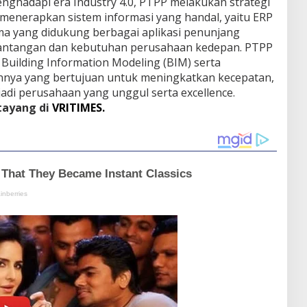
nghadapi era Industry 4.0, PTPP melakukan strategi
 menerapkan sistem informasi yang handal, yaitu ERP
ma yang didukung berbagai aplikasi penunjang
tantangan dan kebutuhan perusahaan kedepan. PTPP
uilding Information Modeling (BIM) serta
innya yang bertujuan untuk meningkatkan kecepatan,
jadi perusahaan yang unggul serta excellence.
 tayang di
VRITIMES.