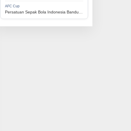
1
Perserikatan Sepak Bola Indonesia Jepara
34
9
9
16
36
AFC Cup
3
Persatuan Sepak Bola Indonesia Bandung vs Manila Digger FC
1
Madura United FC
34
9
8
17
35
4
1
Persatuan Sepakbola Makassar
34
8
10
16
34
5
1
Persis Solo
34
8
10
16
34
6
1
Semen Padang FC
34
5
5
24
20
7
1
Persatuan Sepak Bola Biak Sekitarnya
34
4
6
24
18
8