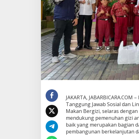
t
B
e
k
a
l
P
P
i
n
t
a
r
:
M
a
k
JAKARTA, JABARBICARA.COM – P
a
Tanggung Jawab Sosial dan Lin
n
Makan Bergizi, selaras dengan
B
e
mendukung pemenuhan gizi ana
r
baik yang merupakan bagian da
g
pembangunan berkelanjutan da
i
z