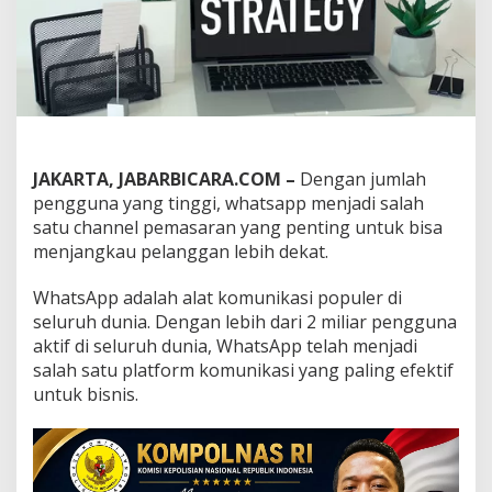
p
p
M
a
r
k
e
t
i
JAKARTA, JABARBICARA.COM –
Dengan jumlah
n
g
pengguna yang tinggi, whatsapp menjadi salah
d
satu channel pemasaran yang penting untuk bisa
e
menjangkau pelanggan lebih dekat.
n
g
WhatsApp adalah alat komunikasi populer di
a
n
seluruh dunia. Dengan lebih dari 2 miliar pengguna
A
aktif di seluruh dunia, WhatsApp telah menjadi
p
salah satu platform komunikasi yang paling efektif
l
untuk bisnis.
i
k
a
s
i