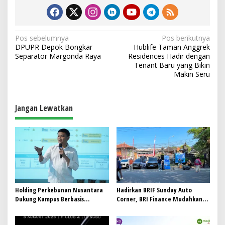
N
Pos sebelumnya
Pos berikutnya
DPUPR Depok Bongkar
Hublife Taman Anggrek
a
Separator Margonda Raya
Residences Hadir dengan
v
Tenant Baru yang Bikin
Makin Seru
i
g
a
Jangan Lewatkan
s
i
p
o
s
Holding Perkebunan Nusantara
Hadirkan BRIF Sunday Auto
Dukung Kampus Berbasis
Corner, BRI Finance Mudahkan
Perkebunan, Arya Sandhiyudha
Warga Bali Wujudkan Mobil
Jadi Mahasiswa Angkatan
Impian