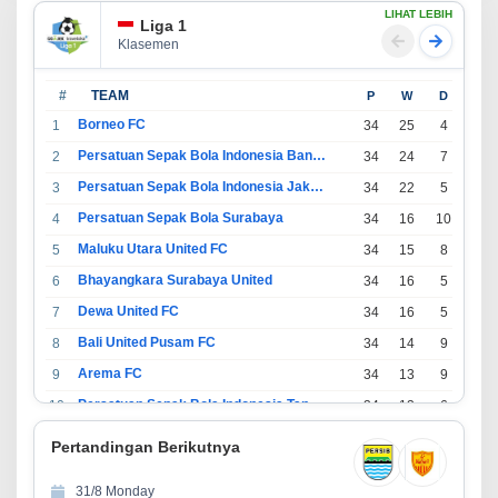
LIHAT LEBIH
Liga 1
Klasemen
#
TEAM
P
W
D
L
Borneo FC
1
34
25
4
5
Persatuan Sepak Bola Indonesia Bandung
2
34
24
7
3
Persatuan Sepak Bola Indonesia Jakarta
3
34
22
5
7
Persatuan Sepak Bola Surabaya
4
34
16
10
8
Maluku Utara United FC
5
34
15
8
11
Bhayangkara Surabaya United
6
34
16
5
13
Dewa United FC
7
34
16
5
13
Bali United Pusam FC
8
34
14
9
11
Arema FC
9
34
13
9
12
Persatuan Sepak Bola Indonesia Tangerang
10
34
13
6
15
PSIM Yogyakarta
11
34
11
12
11
Pertandingan Berikutnya
Persatuan Sepakbola Indonesia Kediri
12
34
11
6
17
31/8 Monday