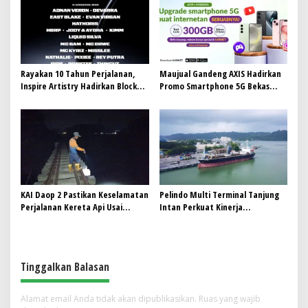
Pertama Magister ITSI
Rayakan 10 Tahun Perjalanan,
Maujual Gandeng AXIS Hadirkan
Inspire Artistry Hadirkan Block
Promo Smartphone 5G Bekas
Party Terbesar di Jakarta
dengan Bonus Kuota
KAI Daop 2 Pastikan Keselamatan
Pelindo Multi Terminal Tanjung
Perjalanan Kereta Api Usai
Intan Perkuat Kinerja
Gempa Pangandaran
Operasional Pelabuhan
Tinggalkan Balasan
Alamat email Anda tidak akan dipublikasikan.
Ruas yang wajib