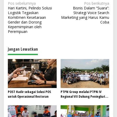
N
Pos sebelumnya
Pos berikutnya
Hari Kartini, Pelindo Solusi
Bisnis Dalam “Suara”:
a
Logistik Tegaskan
Strategi Voice Search
v
Komitmen Kesetaraan
Marketing yang Harus Kamu
Gender dan Dorong
Coba
i
Kepemimpinan oleh
Perempuan
g
a
s
Jangan Lewatkan
i
p
o
s
POST Hadir sebagai Solusi POS
PTPN Group melalui PTPN IV
untuk Operasional Restoran
Regional VII Dukung Peningkatan
Kompetensi Aparatur
Perkebunan Lewat Pelatihan
Avenza Maps di Way Kanan