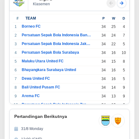
Klasemen
#
TEAM
P
W
D
L
Borneo FC
1
34
25
4
5
Persatuan Sepak Bola Indonesia Bandung
2
34
24
7
3
Persatuan Sepak Bola Indonesia Jakarta
3
34
22
5
7
Persatuan Sepak Bola Surabaya
4
34
16
10
8
Maluku Utara United FC
5
34
15
8
11
Bhayangkara Surabaya United
6
34
16
5
13
Dewa United FC
7
34
16
5
13
Bali United Pusam FC
8
34
14
9
11
Arema FC
9
34
13
9
12
Persatuan Sepak Bola Indonesia Tangerang
10
34
13
6
15
PSIM Yogyakarta
11
34
11
12
11
Pertandingan Berikutnya
Persatuan Sepakbola Indonesia Kediri
12
34
11
6
17
31/8 Monday
Perserikatan Sepak Bola Indonesia Jepara
13
34
9
9
16