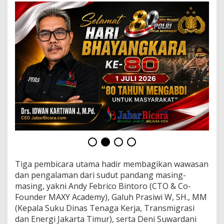
r
o
s
e
s
S
D
M
d
i
T
e
n
g
a
h
D
i
Tiga pembicara utama hadir membagikan wawasan
s
r
dan pengalaman dari sudut pandang masing-
u
masing, yakni Andy Febrico Bintoro (CTO & Co-
p
Founder MAXY Academy), Galuh Prasiwi W, SH., MM
s
(Kepala Suku Dinas Tenaga Kerja, Transmigrasi
i
dan Energi Jakarta Timur), serta Deni Suwardani