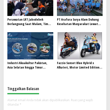
Perawatan LRT Jabodebek
PT Arafura Surya Alam Dukung
Berlangsung Saat Malam, Tim
Kesehatan Masyarakat Lewat
Kesehatan Jaga Kondisi Petugas
Khitanan Massal di Kotabunan
Industri Akuakultur Pakistan,
Fazzio Sunset Blue Hybrid x
Asia Selatan hingga Timur
Alkateri, Motor Limited Edition
Tengah Bersiap Terapkan Solusi
Buat Nyempurnain Look Retro-
Terlengkap dari Indonesia
Future Lo
Tinggalkan Balasan
Alamat email Anda tidak akan dipublikasikan.
Ruas yang wajib
ditandai
*