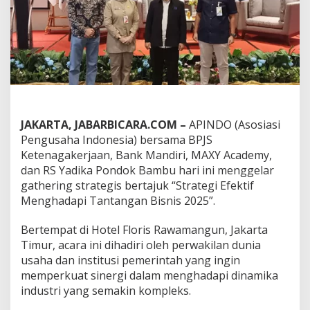
g
a
n
I
n
d
u
s
t
r
JAKARTA, JABARBICARA.COM –
APINDO (Asosiasi
i
Pengusaha Indonesia) bersama BPJS
:
P
Ketenagakerjaan, Bank Mandiri, MAXY Academy,
e
dan RS Yadika Pondok Bambu hari ini menggelar
r
gathering strategis bertajuk “Strategi Efektif
a
Menghadapi Tantangan Bisnis 2025”.
n
A
I
Bertempat di Hotel Floris Rawamangun, Jakarta
d
Timur, acara ini dihadiri oleh perwakilan dunia
a
usaha dan institusi pemerintah yang ingin
l
memperkuat sinergi dalam menghadapi dinamika
a
m
industri yang semakin kompleks.
P