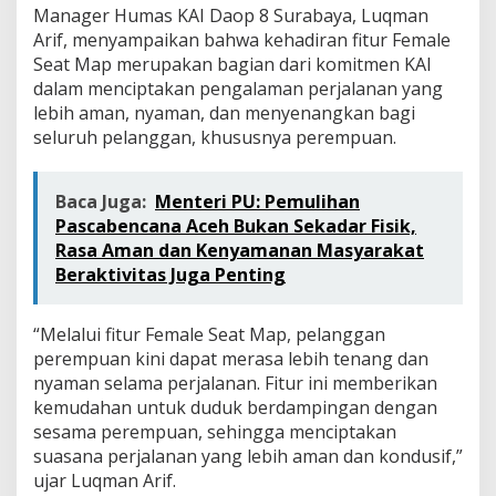
M
Manager Humas KAI Daop 8 Surabaya, Luqman
a
Arif, menyampaikan bahwa kehadiran fitur Female
p
Seat Map merupakan bagian dari komitmen KAI
D
dalam menciptakan pengalaman perjalanan yang
i
A
lebih aman, nyaman, dan menyenangkan bagi
p
seluruh pelanggan, khususnya perempuan.
l
i
k
Baca Juga:
Menteri PU: Pemulihan
a
Pascabencana Aceh Bukan Sekadar Fisik,
s
i
Rasa Aman dan Kenyamanan Masyarakat
A
Beraktivitas Juga Penting
c
c
e
“Melalui fitur Female Seat Map, pelanggan
s
perempuan kini dapat merasa lebih tenang dan
B
nyaman selama perjalanan. Fitur ini memberikan
y
kemudahan untuk duduk berdampingan dengan
K
A
sesama perempuan, sehingga menciptakan
I
suasana perjalanan yang lebih aman dan kondusif,”
ujar Luqman Arif.