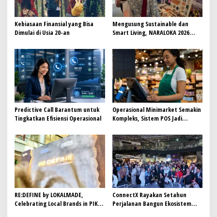
o
s
Kebiasaan Finansial yang Bisa
Mengusung Sustainable dan
Dimulai di Usia 20-an
Smart Living, NARALOKA 2026
Hadirkan Karya Terbaik
Mahasiswa BINUS @Malang
Predictive Call Barantum untuk
Operasional Minimarket Semakin
Tingkatkan Efisiensi Operasional
Kompleks, Sistem POS Jadi
Andalan Kelola Transaksi dan
Stok
RE:DEFINE by LOKALMADE,
ConnectX Rayakan Setahun
Celebrating Local Brands in PIK
Perjalanan Bangun Ekosistem
Avenue
Lewat Founder dan Builder