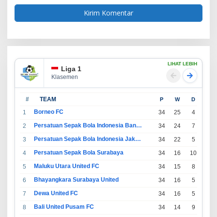
LIHAT LEBIH
Liga 1
Klasemen
#
TEAM
P
W
D
L
Borneo FC
1
34
25
4
5
Persatuan Sepak Bola Indonesia Bandung
2
34
24
7
3
Persatuan Sepak Bola Indonesia Jakarta
3
34
22
5
7
Persatuan Sepak Bola Surabaya
4
34
16
10
8
Maluku Utara United FC
5
34
15
8
11
Bhayangkara Surabaya United
6
34
16
5
13
Dewa United FC
7
34
16
5
13
Bali United Pusam FC
8
34
14
9
11