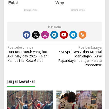
Ikuti Kami
N
Pos sebelumnya
Pos berikutnya
Dua Ribu Buruh yang ikut
KAI Ajak Gen Z dan Milenial
a
Aksi May day 2025, Telah
Menjelajahi Bumi
v
Kembali ke Kota Garut
Papandayan dengan Kereta
Panoramic
i
g
a
Jangan Lewatkan
s
i
p