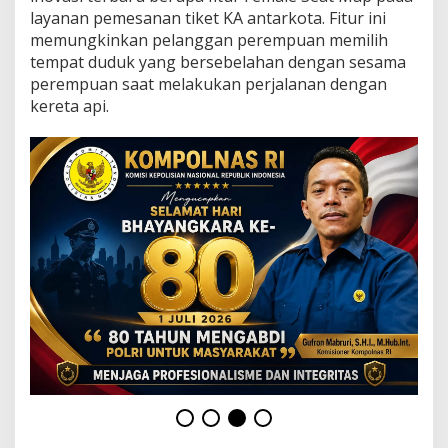
A
layanan pemesanan tiket KA antarkota. Fitur ini
I
memungkinkan pelanggan perempuan memilih
T
a
tempat duduk yang bersebelahan dengan sesama
w
perempuan saat melakukan perjalanan dengan
a
kereta api.
r
k
a
n
F
i
t
u
r
F
e
m
a
l
e
S
e
a
t