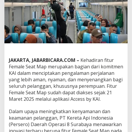
A
m
a
n
d
a
n
N
y
a
m
a
JAKARTA, JABARBICARA.COM –
Kehadiran fitur
n
Female Seat Map merupakan bagian dari komitmen
N
KAI dalam menciptakan pengalaman perjalanan
a
yang lebih aman, nyaman, dan menyenangkan bagi
i
seluruh pelanggan, khususnya perempuan. Fitur
k
K
Female Seat Map sudah dapat diakses sejak 21
e
Maret 2025 melalui aplikasi Access by KAI.
r
e
Dalam upaya meningkatkan kenyamanan dan
t
keamanan pelanggan, PT Kereta Api Indonesia
a
,
(Persero) Daerah Operasi 8 Surabaya menawarkan
K
inovasi terbaru berupa fitur Female Seat Map pada