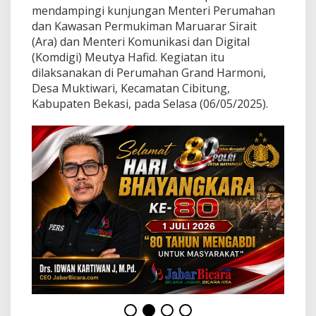
h
mendampingi kunjungan Menteri Perumahan
a
dan Kawasan Permukiman Maruarar Sirait
n
(Ara) dan Menteri Komunikasi dan Digital
u
n
(Komdigi) Meutya Hafid. Kegiatan itu
t
dilaksanakan di Perumahan Grand Harmoni,
u
Desa Muktiwari, Kecamatan Cibitung,
k
Kabupaten Bekasi, pada Selasa (06/05/2025).
K
a
r
y
a
w
a
n
I
n
d
u
s
t
r
i
M