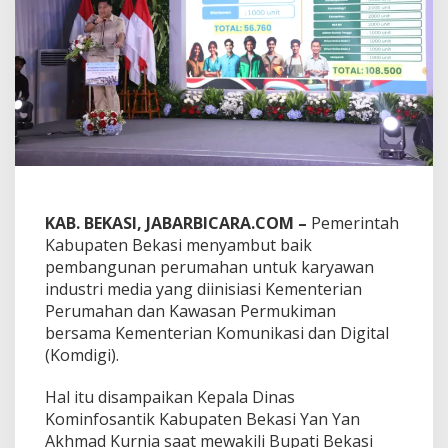
m
b
u
t
B
a
i
k
P
e
m
b
a
KAB. BEKASI, JABARBICARA.COM –
Pemerintah
n
Kabupaten Bekasi menyambut baik
g
pembangunan perumahan untuk karyawan
u
industri media yang diinisiasi Kementerian
n
a
Perumahan dan Kawasan Permukiman
n
bersama Kementerian Komunikasi dan Digital
P
(Komdigi).
e
r
Hal itu disampaikan Kepala Dinas
u
m
Kominfosantik Kabupaten Bekasi Yan Yan
a
Akhmad Kurnia saat mewakili Bupati Bekasi