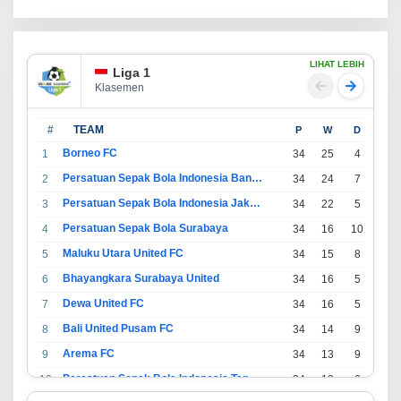
LIHAT LEBIH
Liga 1
Klasemen
#
TEAM
P
W
D
L
Borneo FC
1
34
25
4
5
Persatuan Sepak Bola Indonesia Bandung
2
34
24
7
3
Persatuan Sepak Bola Indonesia Jakarta
3
34
22
5
7
Persatuan Sepak Bola Surabaya
4
34
16
10
8
Maluku Utara United FC
5
34
15
8
11
Bhayangkara Surabaya United
6
34
16
5
13
Dewa United FC
7
34
16
5
13
Bali United Pusam FC
8
34
14
9
11
Arema FC
9
34
13
9
12
Persatuan Sepak Bola Indonesia Tangerang
10
34
13
6
15