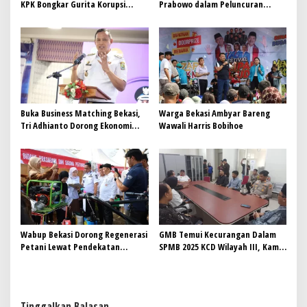
KPK Bongkar Gurita Korupsi
Prabowo dalam Peluncuran
Proyek di Kabupaten Bekasi
Program Digitalisasi
Pembelajaran
Buka Business Matching Bekasi,
Warga Bekasi Ambyar Bareng
Tri Adhianto Dorong Ekonomi
Wawali Harris Bobihoe
Tumbuh, Pengangguran Turun
Wabup Bekasi Dorong Regenerasi
GMB Temui Kecurangan Dalam
Petani Lewat Pendekatan
SPMB 2025 KCD Wilayah III, Kami
Kreatif dan Adaptif terhadap
Akan Lapor KDM
Perubahan Zaman
Tinggalkan Balasan