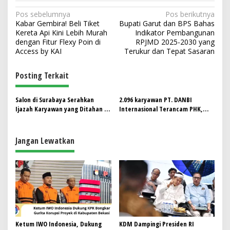
N
Pos sebelumnya
Pos berikutnya
Kabar Gembira! Beli Tiket
Bupati Garut dan BPS Bahas
a
Kereta Api Kini Lebih Murah
Indikator Pembangunan
v
dengan Fitur Flexy Poin di
RPJMD 2025-2030 yang
Access by KAI
Terukur dan Tepat Sasaran
i
g
Posting Terkait
a
s
Salon di Surabaya Serahkan
2.096 karyawan PT. DANBI
Ijazah Karyawan yang Ditahan ke
Internasional Terancam PHK,
i
Pemkot
Dadan Nugraha, S.H: Kebutuhan
p
Mendesak untuk Perlindungan
Hak Pekerja
Jangan Lewatkan
o
s
Ketum IWO Indonesia, Dukung
KDM Dampingi Presiden RI