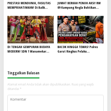
PRESTASI MENDUNIA, FASILITAS
JUMAT BERKAH PENUH AKSI! RW
MEMPRIHATINKAN! Di Balik
09 Kampung Negla Buktikan
Gemilangnya SMAN 26 Garut,
Gotong Royong Bukan Sekadar
Lapangan Hoki Rusak, Masjid Tak
Slogan, Warga Bersatu Sambut
Lagi Mampu Tampung Jamaah,
HUT RI ke-81
Penjualan Seragam Ikut Jadi
Sorotan
DI TENGAH GEMPURAN BUDAYA
BACOK HINGGA TEWAS! Polres
MODERN! SDN 1 Wanamekar
Garut Ringkus Pelaku
Lahirkan Generasi Penari Sunda,
Penganiayaan Brutal di
Menjaga Warisan Leluhur dari
Banyuresmi, Terancam 10 Tahun
Ruang Kelas
Penjara
Tinggalkan Balasan
Alamat email Anda tidak akan dipublikasikan.
Ruas yang wajib
ditandai
*