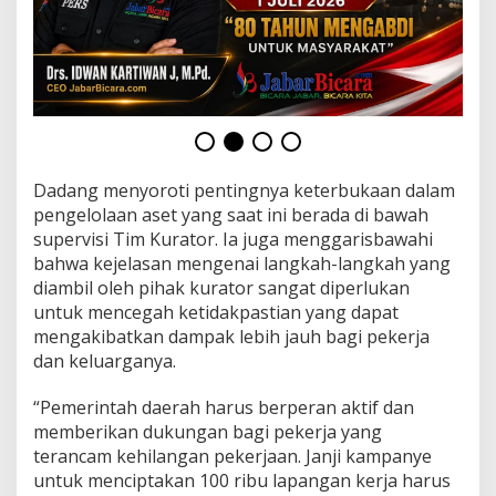
e
b
u
t
u
h
a
n
M
e
Dadang menyoroti pentingnya keterbukaan dalam
n
pengelolaan aset yang saat ini berada di bawah
d
supervisi Tim Kurator. Ia juga menggarisbawahi
e
bahwa kejelasan mengenai langkah-langkah yang
s
diambil oleh pihak kurator sangat diperlukan
a
k
untuk mencegah ketidakpastian yang dapat
u
mengakibatkan dampak lebih jauh bagi pekerja
n
dan keluarganya.
t
u
“Pemerintah daerah harus berperan aktif dan
k
P
memberikan dukungan bagi pekerja yang
e
terancam kehilangan pekerjaan. Janji kampanye
r
untuk menciptakan 100 ribu lapangan kerja harus
l