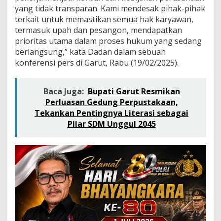
c
yang tidak transparan. Kami mendesak pihak-pihak
a
terkait untuk memastikan semua hak karyawan,
m
P
termasuk upah dan pesangon, mendapatkan
H
prioritas utama dalam proses hukum yang sedang
K
berlangsung,” kata Dadan dalam sebuah
,
konferensi pers di Garut, Rabu (19/02/2025).
D
a
d
Baca Juga:
Bupati Garut Resmikan
a
n
Perluasan Gedung Perpustakaan,
N
Tekankan Pentingnya Literasi sebagai
u
Pilar SDM Unggul 2045
g
r
a
h
a
,
S
.
H
:
K