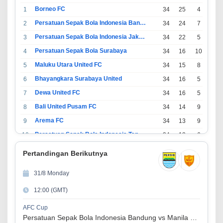
Borneo FC
1
34
25
4
5
Persatuan Sepak Bola Indonesia Bandung
2
34
24
7
3
Persatuan Sepak Bola Indonesia Jakarta
3
34
22
5
7
Persatuan Sepak Bola Surabaya
4
34
16
10
8
Maluku Utara United FC
5
34
15
8
11
Bhayangkara Surabaya United
6
34
16
5
13
Dewa United FC
7
34
16
5
13
Bali United Pusam FC
8
34
14
9
11
Arema FC
9
34
13
9
12
Persatuan Sepak Bola Indonesia Tangerang
10
34
13
6
15
PSIM Yogyakarta
11
34
11
12
11
Pertandingan Berikutnya
Persatuan Sepakbola Indonesia Kediri
12
34
11
6
17
31/8 Monday
Perserikatan Sepak Bola Indonesia Jepara
13
34
9
9
16
12:00 (GMT)
Madura United FC
14
34
9
8
17
Persatuan Sepakbola Makassar
15
34
8
10
16
AFC Cup
Persatuan Sepak Bola Indonesia Bandung vs Manila Digger FC
Persis Solo
16
34
8
10
16