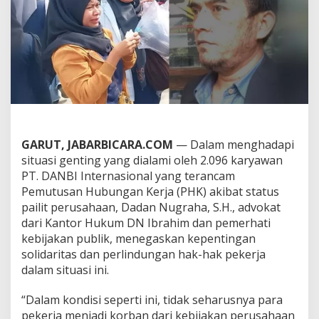
T
.
D
A
N
B
I
I
n
t
e
r
GARUT, JABARBICARA.COM
— Dalam menghadapi
n
situasi genting yang dialami oleh 2.096 karyawan
a
PT. DANBI Internasional yang terancam
s
Pemutusan Hubungan Kerja (PHK) akibat status
i
pailit perusahaan, Dadan Nugraha, S.H., advokat
o
n
dari Kantor Hukum DN Ibrahim dan pemerhati
a
kebijakan publik, menegaskan kepentingan
l
solidaritas dan perlindungan hak-hak pekerja
T
dalam situasi ini.
e
r
a
“Dalam kondisi seperti ini, tidak seharusnya para
n
pekerja menjadi korban dari kebijakan perusahaan