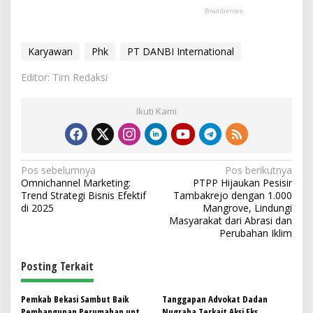
Karyawan
Phk
PT DANBI International
Editor: Tim Redaksi
Ikuti Kami
N
Pos sebelumnya
Pos berikutnya
Omnichannel Marketing:
PTPP Hijaukan Pesisir
a
Trend Strategi Bisnis Efektif
Tambakrejo dengan 1.000
v
di 2025
Mangrove, Lindungi
Masyarakat dari Abrasi dan
i
Perubahan Iklim
g
Posting Terkait
a
s
Pemkab Bekasi Sambut Baik
Tanggapan Advokat Dadan
i
Pembangunan Perumahan untuk
Nugraha Terkait Aksi Eks