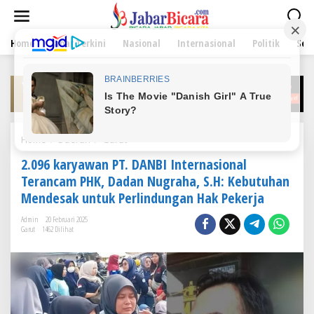
L
e
w
Home
Jabar Terkini
Nasional
Internasional
Politik
Sen
a
t
i
k
e
k
o
n
Home
/
Daerah
/
Garut
2
t
.
e
2.096 karyawan PT. DANBI Internasional
0
n
9
Terancam PHK, Dadan Nugraha, S.H: Kebutuhan
6
Mendesak untuk Perlindungan Hak Pekerja
k
a
Admin
20 Februari 2025
r
Garut
1462 Dilihat
y
a
w
a
n
P