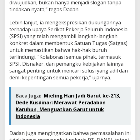
diwujudkan, bukan hanya menjadi slogan tanpa
i
n
tindakan nyata,” tegas Dadan.
d
u
Lebih lanjut, ia mengekspresikan dukungannya
n
terhadap upaya Serikat Pekerja Seluruh Indonesia
g
(SPSI) yang telah mengambil langkah-langkah
a
n
konkret dalam membentuk Satuan Tugas (Satgas)
H
untuk memastikan bahwa hak-hak buruh
a
terlindungi. “Kolaborasi semua pihak, termasuk
k
SPSI, Disnaker, dan pemangku kebijakan lainnya
P
sangat penting untuk mencari solusi yang adil dan
e
k
demi kepentingan semua pekerja,” ujarnya.
e
r
j
Baca Juga:
Mieling Hari Jadi Garut ke-213,
a
Dede Kusdinar: Merawat Peradaban
Karuhun, Menguatkan Garut untuk
Indonesia
Dadan juga mengingatkan bahwa permasalahan ini
tidak hanya menyangkut pekerja PT. DANBI, tetapi