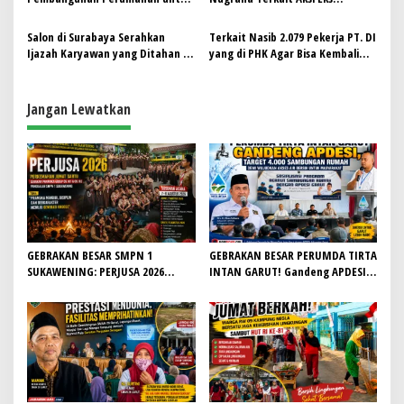
p
Karyawan Industri Media
Karyawan PT Danbi Menuntut
Hak Pasca PHK
Salon di Surabaya Serahkan
Terkait Nasib 2.079 Pekerja PT. DI
o
Ijazah Karyawan yang Ditahan ke
yang di PHK Agar Bisa Kembali
s
Pemkot
Bekerja, Ini Upaya dilakukan
Pemkab Garut!!
Jangan Lewatkan
GEBRAKAN BESAR SMPN 1
GEBRAKAN BESAR PERUMDA TIRTA
SUKAWENING: PERJUSA 2026
INTAN GARUT! Gandeng APDESI,
TEMPA KARAKTER, DISIPLIN, DAN
Target 4.000 Sambungan Rumah
JIWA KEPANDUAN SISWA
Demi Wujudkan Akses Air Bersih
untuk Masyarakat