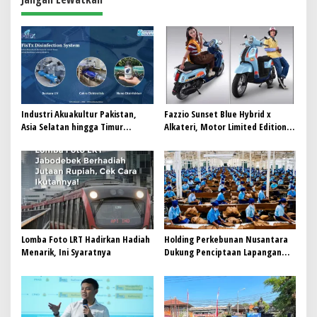
s
i
p
o
s
Industri Akuakultur Pakistan,
Fazzio Sunset Blue Hybrid x
Asia Selatan hingga Timur
Alkateri, Motor Limited Edition
Tengah Bersiap Terapkan Solusi
Buat Nyempurnain Look Retro-
Terlengkap dari Indonesia
Future Lo
Lomba Foto LRT Hadirkan Hadiah
Holding Perkebunan Nusantara
Menarik, Ini Syaratnya
Dukung Penciptaan Lapangan
Kerja, PTPN I Serap 15–20 Ribu
Pekerja di Pabrik Tembakau