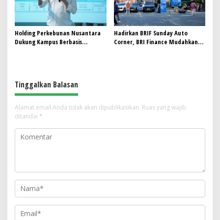
Holding Perkebunan Nusantara
Hadirkan BRIF Sunday Auto
Dukung Kampus Berbasis
Corner, BRI Finance Mudahkan
Perkebunan, Arya Sandhiyudha
Warga Bali Wujudkan Mobil
Jadi Mahasiswa Angkatan
Impian
Pertama Magister ITSI
Tinggalkan Balasan
Alamat email Anda tidak akan dipublikasikan.
Ruas yang wajib
ditandai
*