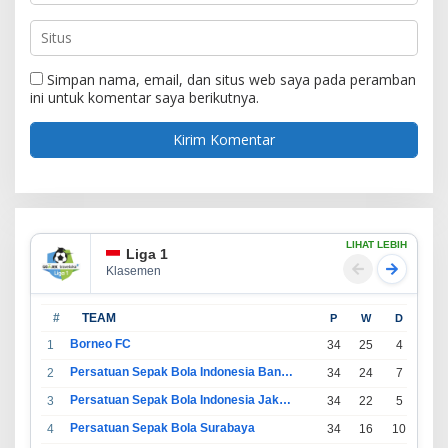
Simpan nama, email, dan situs web saya pada peramban
ini untuk komentar saya berikutnya.
LIHAT LEBIH
Liga 1
Klasemen
#
TEAM
P
W
D
L
Borneo FC
1
34
25
4
5
Persatuan Sepak Bola Indonesia Bandung
2
34
24
7
3
Persatuan Sepak Bola Indonesia Jakarta
3
34
22
5
7
Persatuan Sepak Bola Surabaya
4
34
16
10
8