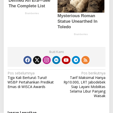
Ikuti Kami
N
Pos sebelumnya
Pos berikutnya
Tiga Kali Berturut-Turut!
Tarif Maksimal Hanya
a
WSBP Pertahankan Predikat
Rp10.000, LRT Jabodebek
v
Emas di WISCA Awards
Siap Layani Mobilitas
Selama Libur Panjang
i
Waisak
g
a
Jangan Lewatkan