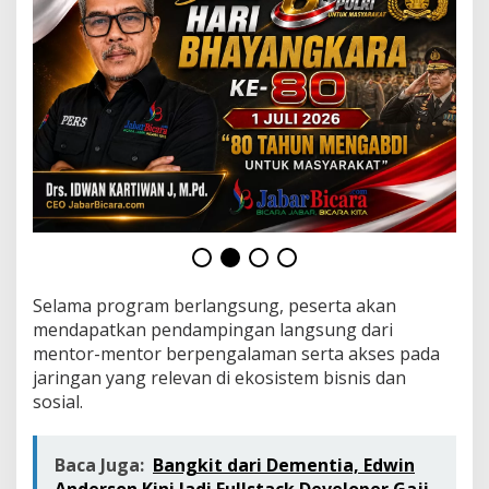
B
i
s
n
i
s
y
a
n
g
B
e
r
d
a
m
Selama program berlangsung, peserta akan
p
mendapatkan pendampingan langsung dari
a
mentor-mentor berpengalaman serta akses pada
k
jaringan yang relevan di ekosistem bisnis dan
sosial.
Baca Juga:
Bangkit dari Dementia, Edwin
Anderson Kini Jadi Fullstack Developer Gaji