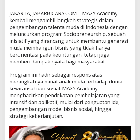
s
h
i
JAKARTA, JABARBICARA.COM –
MAXY Academy
p
kembali mengambil langkah strategis dalam
,
pengembangan talenta muda di Indonesia dengan
D
meluncurkan program Sociopreneurship, sebuah
o
inisiatif yang dirancang untuk membantu generasi
r
o
muda membangun bisnis yang tidak hanya
n
berorientasi pada keuntungan, tetapi juga
g
memberi dampak nyata bagi masyarakat.
A
n
Program ini hadir sebagai respons atas
a
k
meningkatnya minat anak muda terhadap dunia
M
kewirausahaan sosial. MAXY Academy
u
menghadirkan pendekatan pembelajaran yang
d
intensif dan aplikatif, mulai dari penguatan ide,
a
B
pengembangan model bisnis sosial, hingga
a
strategi keberlanjutan.
n
g
u
n