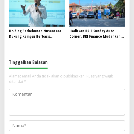
Holding Perkebunan Nusantara
Hadirkan BRIF Sunday Auto
Dukung Kampus Berbasis
Corner, BRI Finance Mudahkan
Perkebunan, Arya Sandhiyudha
Warga Bali Wujudkan Mobil
Jadi Mahasiswa Angkatan
Impian
Pertama Magister ITSI
Tinggalkan Balasan
Alamat email Anda tidak akan dipublikasikan.
Ruas yang wajib
ditandai
*