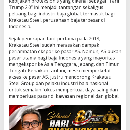
Kebijakan proteksionis yang dikenal sebagai “Tarif
S
Trump 2.0” ini menjadi tantangan sekaligus
t
e
peluang bagi industri baja global, termasuk bagi
e
Krakatau Steel, perusahaan baja terbesar di
l
Indonesia.
P
e
Sejak penerapan tarif pertama pada 2018,
r
k
Krakatau Steel sudah merasakan dampak
u
perlambatan ekspor ke pasar AS. Namun, AS bukan
a
pasar utama bagi baja Indonesia yang mayoritas
t
mengekspor ke Asia Tenggara, Jepang, dan Timur
P
o
Tengah. Kenaikan tarif ini, meski memperketat
s
akses ke pasar AS, justru mendorong Krakatau
i
Steel Group dan pelaku industri baja nasional
s
untuk semakin fokus memperkuat daya saing dan
i
memperluas pasar di kawasan regional dan global.
G
l
o
b
a
l