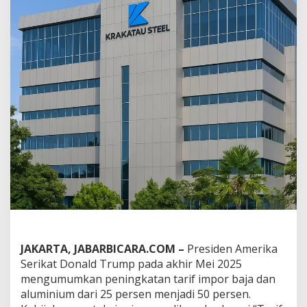
a
j
a
A
S
J
a
d
i
M
o
m
e
n
t
u
m
K
r
a
JAKARTA, JABARBICARA.COM –
Presiden Amerika
k
a
Serikat Donald Trump pada akhir Mei 2025
t
mengumumkan peningkatan tarif impor baja dan
a
aluminium dari 25 persen menjadi 50 persen.
u