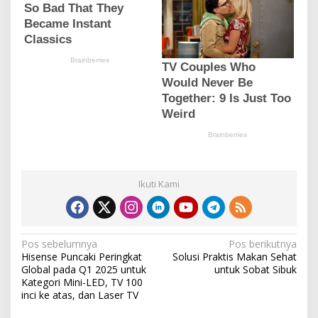
Ikuti Kami
N
Pos sebelumnya
Pos berikutnya
Hisense Puncaki Peringkat
Solusi Praktis Makan Sehat
a
Global pada Q1 2025 untuk
untuk Sobat Sibuk
v
Kategori Mini-LED, TV 100
inci ke atas, dan Laser TV
i