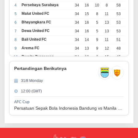
Persebaya Surabaya
4
34
16
10
8
58
Malut United FC
5
34
15
8
11
53
Bhayangkara FC
6
34
16
5
13
53
Dewa United FC
7
34
16
5
13
53
Bali United FC
8
34
14
9
11
51
Arema FC
9
34
13
9
12
48
Persita Tangerang
10
34
13
6
15
45
PSIM Yogyakarta
11
34
11
12
11
45
Pertandingan Berikutnya
Persik Kediri
12
34
11
6
17
39
31/8 Monday
Persijap Jepara
13
34
9
9
16
36
12:00 (GMT)
Madura United FC
14
34
9
8
17
35
PSM Makassar
15
34
8
10
16
34
AFC Cup
Persatuan Sepak Bola Indonesia Bandung vs Manila Digger FC
Persis Solo
16
34
8
10
16
34
Semen Padang FC
17
34
5
5
24
20
PSBS Biak
18
34
4
6
24
18