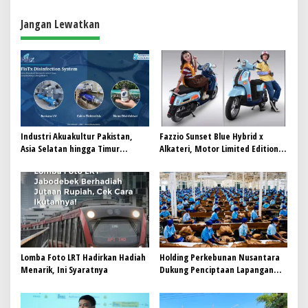
g
a
Jangan Lewatkan
s
i
p
o
s
Industri Akuakultur Pakistan,
Fazzio Sunset Blue Hybrid x
Asia Selatan hingga Timur
Alkateri, Motor Limited Edition
Tengah Bersiap Terapkan Solusi
Buat Nyempurnain Look Retro-
Terlengkap dari Indonesia
Future Lo
Lomba Foto LRT Hadirkan Hadiah
Holding Perkebunan Nusantara
Menarik, Ini Syaratnya
Dukung Penciptaan Lapangan
Kerja, PTPN I Serap 15–20 Ribu
Pekerja di Pabrik Tembakau