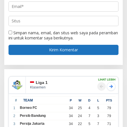
Simpan nama, email, dan situs web saya pada peramban
ini untuk komentar saya berikutnya.
LIHAT LEBIH
Liga 1
Klasemen
#
TEAM
P
W
D
L
PTS
Borneo FC
1
34
25
4
5
79
Persib Bandung
2
34
24
7
3
79
Persija Jakarta
3
34
22
5
7
71