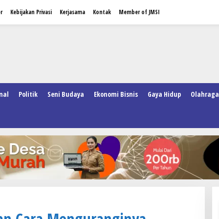
r
Kebijakan Privasi
Kerjasama
Kontak
Member of JMSI
nal
Politik
Seni Budaya
Ekonomi Bisnis
Gaya Hidup
Olahraga
 dan Cara Menguranginya