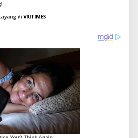
!
 tayang di
VRITIMES