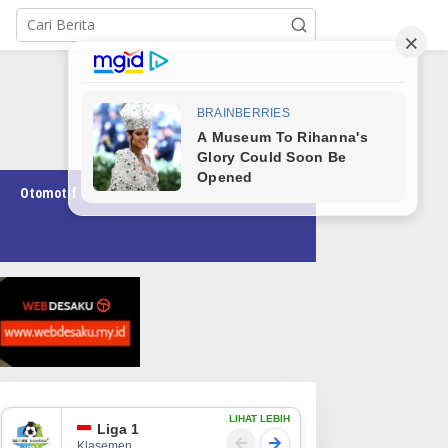
Otomotif
Pendidikan
Teknologi
Opini
LIHAT LEBIH
Liga 1
Klasemen