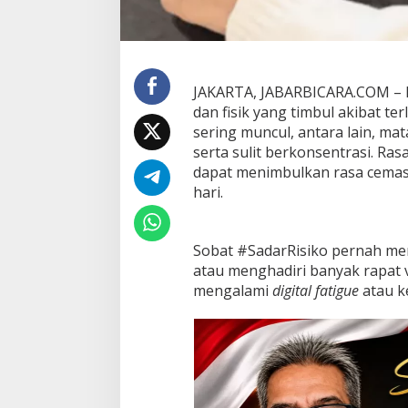
e
n
g
u
r
JAKARTA, JABARBICARA.COM – Di
a
dan fisik yang timbul akibat ter
n
g
sering muncul, antara lain, mat
i
serta sulit berkonsentrasi. Ra
n
dapat menimbulkan rasa cemas, 
y
hari.
a
Sobat #SadarRisiko pernah mera
atau menghadiri banyak rapat v
mengalami
digital fatigue
atau ke