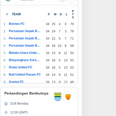
P
#
TEAM
P
W
D
L
T
S
Borneo FC
1
34
25
4
5
79
Persatuan Sepak Bola Indonesia Bandung
2
34
24
7
3
79
Persatuan Sepak Bola Indonesia Jakarta
3
34
22
5
7
71
Persatuan Sepak Bola Surabaya
4
34
16
10
8
58
Maluku Utara United FC
5
34
15
8
11
53
Bhayangkara Surabaya United
6
34
16
5
13
53
Dewa United FC
7
34
16
5
13
53
Bali United Pusam FC
8
34
14
9
11
51
Arema FC
9
34
13
9
12
48
1
Persatuan Sepak Bola Indonesia Tangerang
34
13
6
15
45
0
Pertandingan Berikutnya
1
PSIM Yogyakarta
34
11
12
11
45
1
31/8 Monday
1
Persatuan Sepakbola Indonesia Kediri
34
11
6
17
39
12:00 (GMT)
2