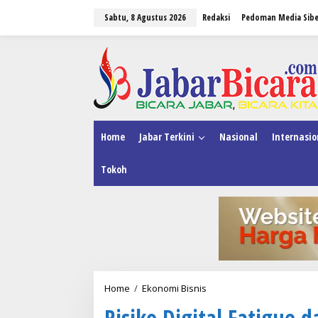
L
Sabtu, 8 Agustus 2026
Redaksi
Pedoman Media Sibe
e
w
a
tutup
t
i
k
e
k
o
n
Home
Jabar Terkini
Nasional
Internasio
t
e
Tokoh
n
Home
/
Ekonomi Bisnis
R
i
Risiko Digital Fatigue
s