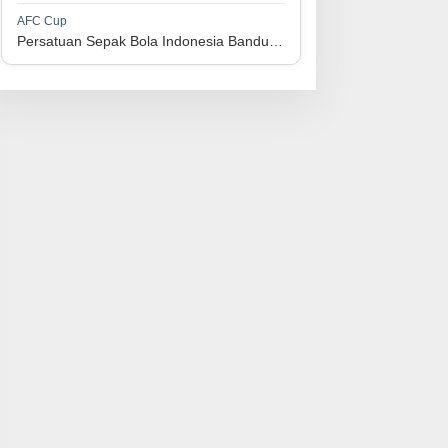
1
Perserikatan Sepak Bola Indonesia Jepara
34
9
9
16
36
AFC Cup
3
Persatuan Sepak Bola Indonesia Bandung vs Manila Digger FC
1
Madura United FC
34
9
8
17
35
4
1
Persatuan Sepakbola Makassar
34
8
10
16
34
5
1
Persis Solo
34
8
10
16
34
6
1
Semen Padang FC
34
5
5
24
20
7
1
Persatuan Sepak Bola Biak Sekitarnya
34
4
6
24
18
8