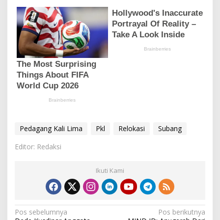
Pedagang Kali Lima
Pkl
Relokasi
Subang
Editor: Redaksi
Ikuti Kami
N
Pos sebelumnya
Pos berikutnya