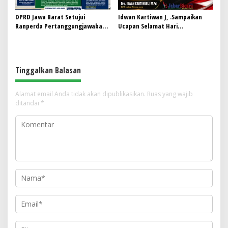
DPRD Jawa Barat Setujui
Idwan Kartiwan J, .Sampaikan
Ranperda Pertanggungjawaban
Ucapan Selamat Hari
Pelaksanaan APBD Tahun 2025
Bhayangkara ke-80: “80 Tahun
Menjadi Perda
Mengabdi untuk Masyarakat”
Tinggalkan Balasan
Alamat email Anda tidak akan dipublikasikan.
Ruas yang wajib
ditandai
*