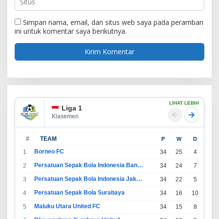
Simpan nama, email, dan situs web saya pada peramban
ini untuk komentar saya berikutnya.
LIHAT LEBIH
Liga 1
Klasemen
#
TEAM
P
W
D
L
Borneo FC
1
34
25
4
5
Persatuan Sepak Bola Indonesia Bandung
2
34
24
7
3
Persatuan Sepak Bola Indonesia Jakarta
3
34
22
5
7
Persatuan Sepak Bola Surabaya
4
34
16
10
8
Maluku Utara United FC
5
34
15
8
11