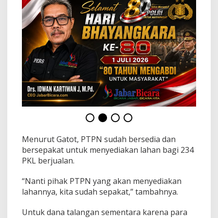
l
o
k
a
s
i
Menurut Gatot, PTPN sudah bersedia dan
bersepakat untuk menyediakan lahan bagi 234
PKL berjualan.
“Nanti pihak PTPN yang akan menyediakan
lahannya, kita sudah sepakat,” tambahnya.
Untuk dana talangan sementara karena para