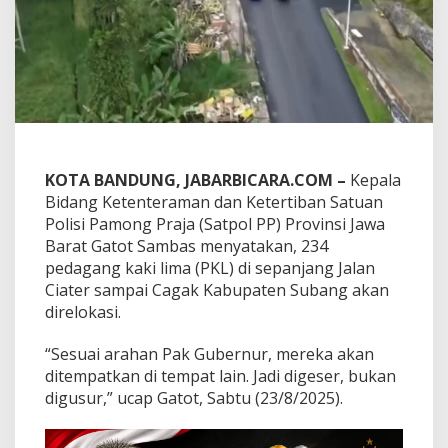
a
s
t
i
k
a
n
2
3
4
KOTA BANDUNG, JABARBICARA.COM –
Kepala
P
Bidang Ketenteraman dan Ketertiban Satuan
K
L
Polisi Pamong Praja (Satpol PP) Provinsi Jawa
d
Barat Gatot Sambas menyatakan, 234
i
pedagang kaki lima (PKL) di sepanjang Jalan
S
Ciater sampai Cagak Kabupaten Subang akan
u
b
direlokasi.
a
n
“Sesuai arahan Pak Gubernur, mereka akan
g
ditempatkan di tempat lain. Jadi digeser, bukan
D
digusur,” ucap Gatot, Sabtu (23/8/2025).
i
r
e