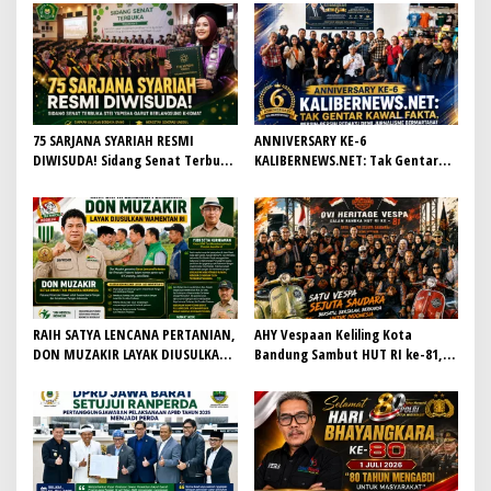
75 SARJANA SYARIAH RESMI
ANNIVERSARY KE-6
DIWISUDA! Sidang Senat Terbuka
KALIBERNEWS.NET: Tak Gentar
STEI Yapisha Garut Berlangsung
Kawal Fakta, Bersih-Bersih
Khidmat, Siapkan Lulusan
Redaksi Demi Jurnalisme
Berdaya Saing dan Berintegritas
Bermartabat
RAIH SATYA LENCANA PERTANIAN,
AHY Vespaan Keliling Kota
DON MUZAKIR LAYAK DIUSULKAN
Bandung Sambut HUT RI ke-81,
WAMENTAN RI
Gaungkan Persaudaraan dan Aksi
Kemanusiaan