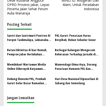
Dede Kusdinar Anggota
MIND ID: Anugerah Dari
a
DPRD Provinsi Jabar, Lepas
Alam, Untuk Peradaban
v
Peserta Jalan Sehat Perum
Indonesia
Aulia Wanaraja
i
g
Posting Terkait
a
s
Santri dan Santriwati Pontren Al
PKL Garut: Penataan Harus
Furqon Tasikmalaya, Laksanakan
Berpihak, Bukan Sekadar Gusur
i
PKL di Cabang Muhammadiyah
p
Cibatu
Batasi Aktivitas di luar Rumah,
Berbagai Kalangan Mengecam
Pemprov Jabar Berlakukan
Kekerasan Terhadap Jurnalis di
o
Aturan Jam Malam bagi Pelajar
Subang, Polres Gercep Tangkap
s
Para Pelaku
Memilukan! Wartawan Media
Wamendagri Bima Arya, Dorong
Online Dikeroyok Karyawan
Penataan Humanis PKL dan
Kandang Ayam di Subang Sampai
Pengembangan Kreativitas di
Babak Belur
Garut
Dukung Ekonomi PKL, Pemkab
Hari Desa Nasional Dipusatkan di
Garut Gelar Bazar Ramadan
Subang dan Sumedang
dengan Fasilitas Lengkap
Jangan Lewatkan