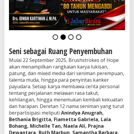
g
a
h
K
a
n
k
e
r
Seni sebagai Ruang Penyembuhan
P
a
Mulai 22 September 2025, Brushstrokes of Hope
y
akan menampilkan rangkaian karya lukisan,
u
d
patung, dan mixed media dari seniman perempuan,
a
talenta muda, hingga para penyintas kanker
r
payudara. Setiap karya membawa cerita personal
a
tentang perjalanan melawan rasa takut,
kehilangan, hingga menemukan kembali kekuatan
dan harapan. Deretan 12 nama seniman yang turut
berpartisipasi meliputi
Anindya Anugrah,
Bethania Brigitta, Fiametta Gabriela, Lala
Bohang, Michelle Tan, Naela Ali, Prajna
Dewantara, Ruth Marbun, Samantha Barbara,