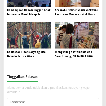
Kemampuan Bahasa Inggris Anak
Accurate Online: Solusi Software
Indonesia Masih Menjadi
Akuntansi Modern untuk Bisnis
Tantangan, Pendekatan
Pembelajaran Dinilai Perlu
Berubah
Kebiasaan Finansial yang Bisa
Mengusung Sustainable dan
Dimulai di Usia 20-an
Smart Living, NARALOKA 2026
Hadirkan Karya Terbaik
Mahasiswa BINUS @Malang
Tinggalkan Balasan
Alamat email Anda tidak akan dipublikasikan.
Ruas yang wajib
ditandai
*