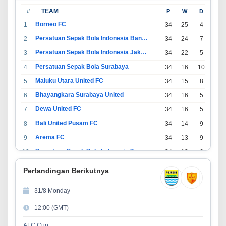
#
TEAM
P
W
D
L
Borneo FC
1
34
25
4
5
Persatuan Sepak Bola Indonesia Bandung
2
34
24
7
3
Persatuan Sepak Bola Indonesia Jakarta
3
34
22
5
7
Persatuan Sepak Bola Surabaya
4
34
16
10
8
Maluku Utara United FC
5
34
15
8
11
Bhayangkara Surabaya United
6
34
16
5
13
Dewa United FC
7
34
16
5
13
Bali United Pusam FC
8
34
14
9
11
Arema FC
9
34
13
9
12
Persatuan Sepak Bola Indonesia Tangerang
10
34
13
6
15
PSIM Yogyakarta
11
34
11
12
11
Pertandingan Berikutnya
Persatuan Sepakbola Indonesia Kediri
12
34
11
6
17
31/8 Monday
Perserikatan Sepak Bola Indonesia Jepara
13
34
9
9
16
12:00 (GMT)
Madura United FC
14
34
9
8
17
Persatuan Sepakbola Makassar
15
34
8
10
16
AFC Cup