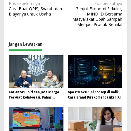
N
Pos sebelumnya
Pos berikutnya
Cara Buat QRIS, Syarat, dan
Genjot Ekonomi Sirkuler,
a
Biayanya untuk Usaha
MIND ID Bersama
v
Masyarakat Ubah Sampah
Menjadi Produk Bernilai
i
g
a
Jangan Lewatkan
s
i
p
o
s
Korlantas Polri dan Jasa Marga
Apa Itu AVO? Ini Konsep di Balik
Perkuat Kolaborasi, Bahas
Cara Brand Direkomendasikan AI
Digitalisasi, Nataru hingga
Penertiban ODOL