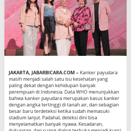
H
o
p
e
:
A
S
H
T
A
b
e
r
s
JAKARTA, JABARBICARA.COM –
Kanker payudara
a
masih menjadi salah satu isu kesehatan yang
m
paling dekat dengan kehidupan banyak
a
1
perempuan di Indonesia. Data WHO menunjukkan
3
bahwa kanker payudara merupakan kasus kanker
S
dengan angka tertinggi di tanah air, dan sebagian
e
besar baru terdeteksi ketika sudah memasuki
n
i
stadium lanjut. Padahal, deteksi dini bisa
m
menyelamatkan banyak nyawa. Kesadaran,
a
dukungan, dan ruang dialog terbuka menjadi kunci