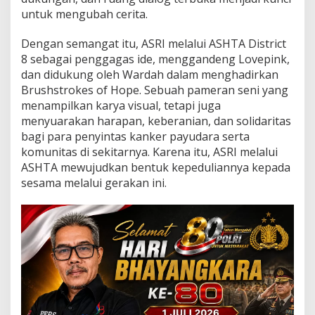
n
untuk mengubah cerita.
P
e
r
Dengan semangat itu, ASRI melalui ASHTA District
e
8 sebagai penggagas ide, menggandeng Lovepink,
m
dan didukung oleh Wardah dalam menghadirkan
p
Brushstrokes of Hope. Sebuah pameran seni yang
u
menampilkan karya visual, tetapi juga
a
n
menyuarakan harapan, keberanian, dan solidaritas
D
bagi para penyintas kanker payudara serta
u
komunitas di sekitarnya. Karena itu, ASRI melalui
k
ASHTA mewujudkan bentuk kepeduliannya kepada
u
n
sesama melalui gerakan ini.
g
G
e
r
a
k
a
n
C
e