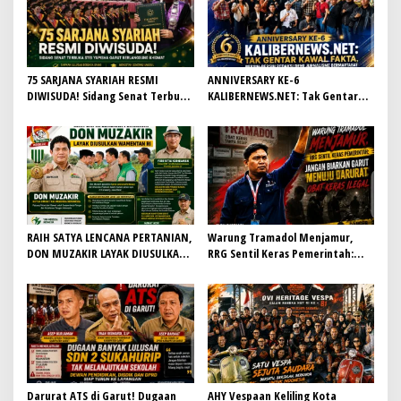
75 SARJANA SYARIAH RESMI
ANNIVERSARY KE-6
DIWISUDA! Sidang Senat Terbuka
KALIBERNEWS.NET: Tak Gentar
STEI Yapisha Garut Berlangsung
Kawal Fakta, Bersih-Bersih
Khidmat, Siapkan Lulusan
Redaksi Demi Jurnalisme
Berdaya Saing dan Berintegritas
Bermartabat
RAIH SATYA LENCANA PERTANIAN,
Warung Tramadol Menjamur,
DON MUZAKIR LAYAK DIUSULKAN
RRG Sentil Keras Pemerintah:
WAMENTAN RI
Jangan Biarkan Garut Menuju
Darurat Obat Keras Ilegal
Darurat ATS di Garut! Dugaan
AHY Vespaan Keliling Kota