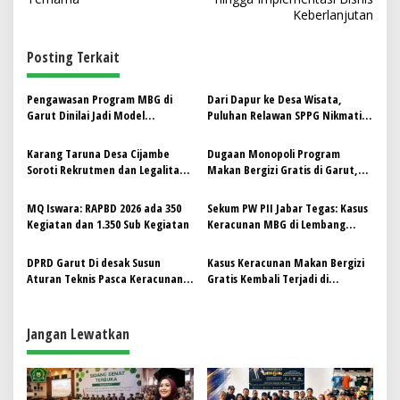
i
Keberlanjutan
g
Posting Terkait
a
s
Pengawasan Program MBG di
Dari Dapur ke Desa Wisata,
i
Garut Dinilai Jadi Model
Puluhan Relawan SPPG Nikmati
p
Pencegahan Korupsi dan
Family Gathering di Kahuripan
Perlindungan Anak
Mekarhurip
Karang Taruna Desa Cijambe
Dugaan Monopoli Program
o
Soroti Rekrutmen dan Legalitas
Makan Bergizi Gratis di Garut,
s
Dapur MBG SPPG 2 di Desa
Tani Merdeka Indonesia Desak
Cijambe
Evaluasi Nasional
MQ Iswara: RAPBD 2026 ada 350
Sekum PW PII Jabar Tegas: Kasus
Kegiatan dan 1.350 Sub Kegiatan
Keracunan MBG di Lembang
Adalah Bukti Kelalaian Sistemik,
Bukan Musibah Alamiah
DPRD Garut Di desak Susun
Kasus Keracunan Makan Bergizi
Aturan Teknis Pasca Keracunan
Gratis Kembali Terjadi di
Massal MBG
Kadungora: Gagalnya
Pengawasan, Gagalnya
Kebijakan!
Jangan Lewatkan