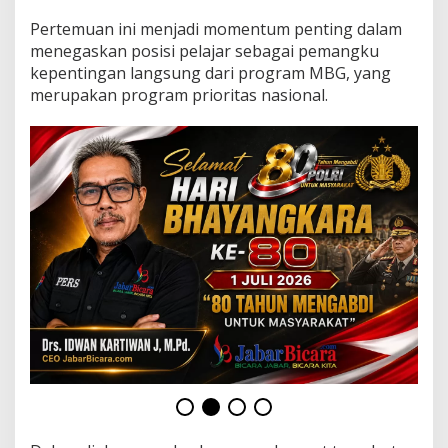
e
m
Pertemuan ini menjadi momentum penting dalam
i
menegaskan posisi pelajar sebagai pemangku
k
kepentingan langsung dari program MBG, yang
E
merupakan program prioritas nasional.
v
a
l
u
a
s
i
M
B
G
k
e
p
a
d
a
A
n
g
g