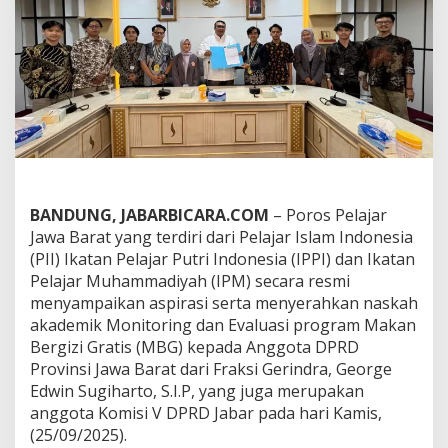
w
a
B
a
r
a
t
S
e
r
a
h
BANDUNG, JABARBICARA.COM
– Poros Pelajar
k
Jawa Barat yang terdiri dari Pelajar Islam Indonesia
a
n
(PII) Ikatan Pelajar Putri Indonesia (IPPI) dan Ikatan
N
Pelajar Muhammadiyah (IPM) secara resmi
a
menyampaikan aspirasi serta menyerahkan naskah
s
akademik Monitoring dan Evaluasi program Makan
k
Bergizi Gratis (MBG) kepada Anggota DPRD
a
h
Provinsi Jawa Barat dari Fraksi Gerindra, George
A
Edwin Sugiharto, S.I.P, yang juga merupakan
k
anggota Komisi V DPRD Jabar pada hari Kamis,
a
(25/09/2025).
d