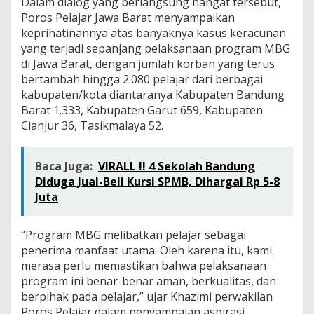
Dalam dialog yang berlangsung hangat tersebut,
o
Poros Pelajar Jawa Barat menyampaikan
t
a
keprihatinannya atas banyaknya kasus keracunan
D
yang terjadi sepanjang pelaksanaan program MBG
P
di Jawa Barat, dengan jumlah korban yang terus
R
bertambah hingga 2.080 pelajar dari berbagai
D
J
kabupaten/kota diantaranya Kabupaten Bandung
a
Barat 1.333, Kabupaten Garut 659, Kabupaten
b
Cianjur 36, Tasikmalaya 52.
a
r
Baca Juga:
VIRALL !! 4 Sekolah Bandung
Diduga Jual-Beli Kursi SPMB, Dihargai Rp 5-8
Juta
“Program MBG melibatkan pelajar sebagai
penerima manfaat utama. Oleh karena itu, kami
merasa perlu memastikan bahwa pelaksanaan
program ini benar-benar aman, berkualitas, dan
berpihak pada pelajar,” ujar Khazimi perwakilan
Poros Pelajar dalam penyampaian aspirasi.