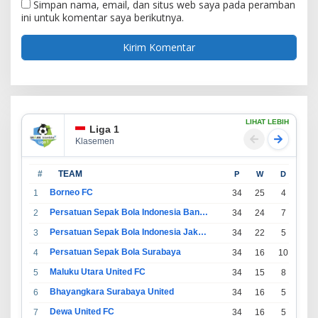
Simpan nama, email, dan situs web saya pada peramban
ini untuk komentar saya berikutnya.
LIHAT LEBIH
Liga 1
Klasemen
#
TEAM
P
W
D
L
Borneo FC
1
34
25
4
5
Persatuan Sepak Bola Indonesia Bandung
2
34
24
7
3
Persatuan Sepak Bola Indonesia Jakarta
3
34
22
5
7
Persatuan Sepak Bola Surabaya
4
34
16
10
8
Maluku Utara United FC
5
34
15
8
11
Bhayangkara Surabaya United
6
34
16
5
13
Dewa United FC
7
34
16
5
13