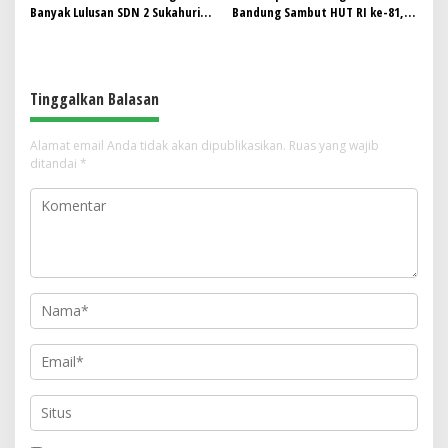
Banyak Lulusan SDN 2 Sukahurip
Bandung Sambut HUT RI ke-81,
Tak Melanjutkan Sekolah, Dewan
Gaungkan Persaudaraan dan Aksi
Pendidikan, Disdik dan DPRD Siap
Kemanusiaan
Turun ke Lapangan
Tinggalkan Balasan
Alamat email Anda tidak akan dipublikasikan.
Ruas yang wajib
ditandai
*