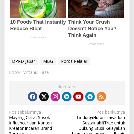
DPRD Jabar
MBG
Poros Pelajar
Editor: Miftahul Fazar
Ikuti Kami
N
Pos sebelumnya
Pos berikutnya
Mayang Clara, Sosok
LindungiHutan Tawarkan
a
Influencer dan Konten
SustainabiliTree untuk
v
Kreator Incaran Brand
Dukung Studi Kelayakan
Ternama
hingga Implementasi Bisnis