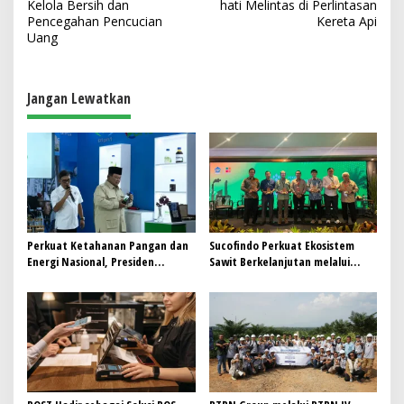
v
Kelola Bersih dan
hati Melintas di Perlintasan
Pencegahan Pencucian
Kereta Api
i
Uang
g
a
Jangan Lewatkan
s
i
p
o
s
Perkuat Ketahanan Pangan dan
Sucofindo Perkuat Ekosistem
Energi Nasional, Presiden
Sawit Berkelanjutan melalui
Prabowo Tinjau Hilirisasi
Circular Economy
Bioetanol PTPN I (Persero),
Subholding Perkebunan
Nusantara