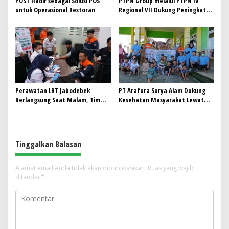
POST Hadir sebagai Solusi POS
PTPN Group melalui PTPN IV
untuk Operasional Restoran
Regional VII Dukung Peningkatan
Kompetensi Aparatur
Perkebunan Lewat Pelatihan
Avenza Maps di Way Kanan
Perawatan LRT Jabodebek
PT Arafura Surya Alam Dukung
Berlangsung Saat Malam, Tim
Kesehatan Masyarakat Lewat
Kesehatan Jaga Kondisi Petugas
Khitanan Massal di Kotabunan
Tinggalkan Balasan
Alamat email Anda tidak akan dipublikasikan.
Ruas yang wajib
ditandai
*