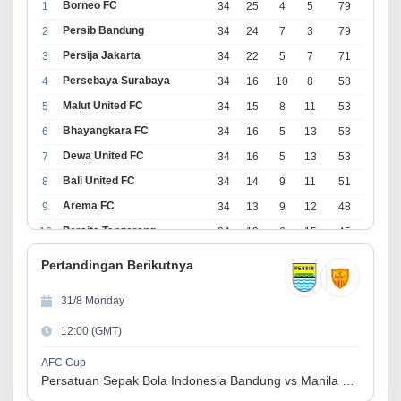
Borneo FC
1
34
25
4
5
79
Persib Bandung
2
34
24
7
3
79
Persija Jakarta
3
34
22
5
7
71
Persebaya Surabaya
4
34
16
10
8
58
Malut United FC
5
34
15
8
11
53
Bhayangkara FC
6
34
16
5
13
53
Dewa United FC
7
34
16
5
13
53
Bali United FC
8
34
14
9
11
51
Arema FC
9
34
13
9
12
48
Persita Tangerang
10
34
13
6
15
45
PSIM Yogyakarta
11
34
11
12
11
45
Pertandingan Berikutnya
Persik Kediri
12
34
11
6
17
39
31/8 Monday
Persijap Jepara
13
34
9
9
16
36
12:00 (GMT)
Madura United FC
14
34
9
8
17
35
PSM Makassar
15
34
8
10
16
34
AFC Cup
Persatuan Sepak Bola Indonesia Bandung vs Manila Digger FC
Persis Solo
16
34
8
10
16
34