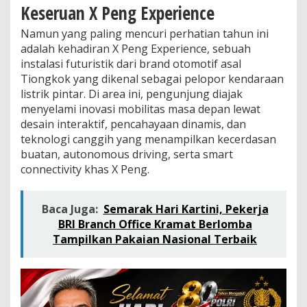
i
Keseruan X Peng Experience
E
V
Namun yang paling mencuri perhatian tahun ini
O
adalah kehadiran X Peng Experience, sebuah
L
instalasi futuristik dari brand otomotif asal
U
X
Tiongkok yang dikenal sebagai pelopor kendaraan
E
listrik pintar. Di area ini, pengunjung diajak
2
menyelami inovasi mobilitas masa depan lewat
0
desain interaktif, pencahayaan dinamis, dan
2
teknologi canggih yang menampilkan kecerdasan
5
buatan, autonomous driving, serta smart
connectivity khas X Peng.
Baca Juga:
Semarak Hari Kartini, Pekerja
BRI Branch Office Kramat Berlomba
Tampilkan Pakaian Nasional Terbaik