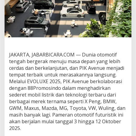
k
a
n
S
e
n
s
a
s
i
JAKARTA, JABARBICARA.COM — Dunia otomotif
M
tengah bergerak menuju masa depan yang lebih
a
s
cerdas dan berkelanjutan, dan PIK Avenue menjadi
a
tempat terbaik untuk merasakannya langsung.
D
Melalui EVOLUXE 2025, PIK Avenue berkolaborasi
e
dengan 88Promosindo dalam menghadirkan
p
a
sederet mobil listrik dan teknologi terbaru dari
n
berbagai merek ternama seperti X Peng, BMW,
m
GWM, Maxus, Mazda, MG, Toyota, VW, Wuling, dan
e
masih banyak lagi. Pameran otomotif futuristik ini
l
akan berjalan mulai tanggal 3 hingga 12 Oktober
a
l
2025.
u