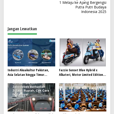
1 Melaju ke Ajang Bergengsi
i
Putra Putri Budaya
Indonesia 2025
g
a
s
Jangan Lewatkan
i
p
o
s
Industri Akuakultur Pakistan,
Fazzio Sunset Blue Hybrid x
Asia Selatan hingga Timur
Alkateri, Motor Limited Edition
Tengah Bersiap Terapkan Solusi
Buat Nyempurnain Look Retro-
Terlengkap dari Indonesia
Future Lo