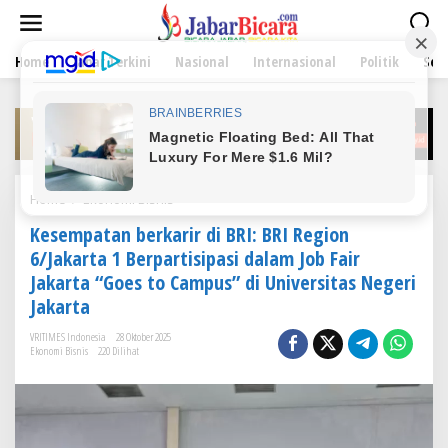
L
e
w
Home
Jabar Terkini
Nasional
Internasional
Politik
Sen
a
t
i
k
e
k
o
n
Home
/
Ekonomi Bisnis
K
t
e
e
Kesempatan berkarir di BRI: BRI Region
s
n
e
6/Jakarta 1 Berpartisipasi dalam Job Fair
m
Jakarta “Goes to Campus” di Universitas Negeri
p
Jakarta
a
t
VRITIMES Indonesia
28 Oktober 2025
a
Ekonomi Bisnis
220 Dilihat
n
b
e
r
k