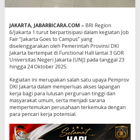
r
t
a
1
B
JAKARTA, JABARBICARA.COM –
BRI Region
e
6/Jakarta 1 turut berpartisipasi dalam kegiatan Job
r
Fair “Jakarta Goes to Campus” yang
p
diselenggarakan oleh Pemerintah Provinsi DKI
a
r
Jakarta bertempat di Functional Hall lantai 3 GOR
t
Universitas Negeri Jakarta (UNJ) pada tanggal 23
i
hingga 24 Oktober 2025.
s
i
Kegiatan ini merupakan salah satu upaya Pemprov
p
a
DKI Jakarta dalam memperluas akses lapangan
s
kerja bagi para lulusan perguruan tinggi dan
i
masyarakat umum, serta menjadi sarana
d
mempertemukan perusahaan terkemuka dengan
a
para pencari kerja potensial.
l
a
m
J
o