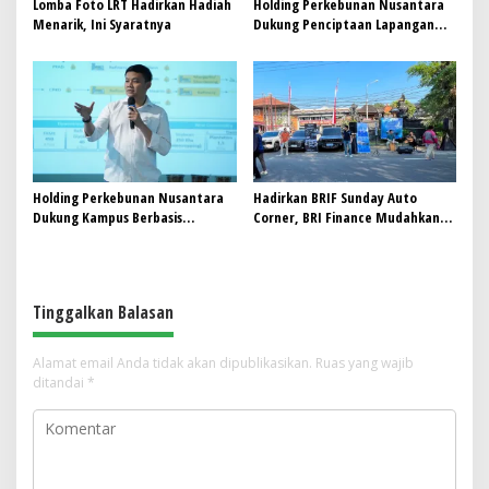
Lomba Foto LRT Hadirkan Hadiah
Holding Perkebunan Nusantara
Menarik, Ini Syaratnya
Dukung Penciptaan Lapangan
Kerja, PTPN I Serap 15–20 Ribu
Pekerja di Pabrik Tembakau
Holding Perkebunan Nusantara
Hadirkan BRIF Sunday Auto
Dukung Kampus Berbasis
Corner, BRI Finance Mudahkan
Perkebunan, Arya Sandhiyudha
Warga Bali Wujudkan Mobil
Jadi Mahasiswa Angkatan
Impian
Pertama Magister ITSI
Tinggalkan Balasan
Alamat email Anda tidak akan dipublikasikan.
Ruas yang wajib
ditandai
*