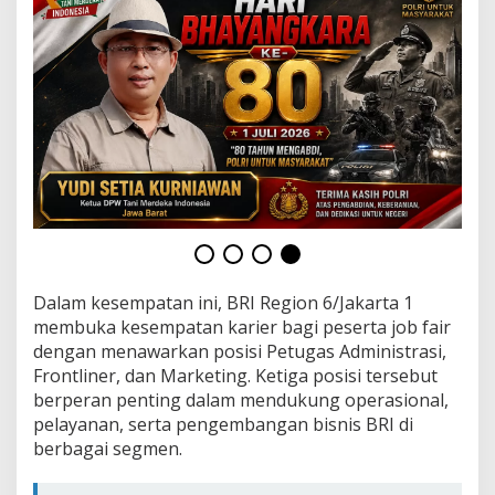
b
F
a
i
r
J
a
k
a
r
t
a
"
G
o
Dalam kesempatan ini, BRI Region 6/Jakarta 1
e
membuka kesempatan karier bagi peserta job fair
s
t
dengan menawarkan posisi Petugas Administrasi,
o
Frontliner, dan Marketing. Ketiga posisi tersebut
C
berperan penting dalam mendukung operasional,
a
pelayanan, serta pengembangan bisnis BRI di
m
p
berbagai segmen.
u
s