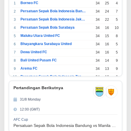
Borneo FC
1
34
25
4
5
Persatuan Sepak Bola Indonesia Bandung
2
34
24
7
3
Persatuan Sepak Bola Indonesia Jakarta
3
34
22
5
7
Persatuan Sepak Bola Surabaya
4
34
16
10
8
Maluku Utara United FC
5
34
15
8
11
Bhayangkara Surabaya United
6
34
16
5
13
Dewa United FC
7
34
16
5
13
Bali United Pusam FC
8
34
14
9
11
Arema FC
9
34
13
9
12
Persatuan Sepak Bola Indonesia Tangerang
10
34
13
6
15
PSIM Yogyakarta
11
34
11
12
11
Pertandingan Berikutnya
Persatuan Sepakbola Indonesia Kediri
12
34
11
6
17
31/8 Monday
Perserikatan Sepak Bola Indonesia Jepara
13
34
9
9
16
12:00 (GMT)
Madura United FC
14
34
9
8
17
Persatuan Sepakbola Makassar
15
34
8
10
16
AFC Cup
Persatuan Sepak Bola Indonesia Bandung vs Manila Digger FC
Persis Solo
16
34
8
10
16