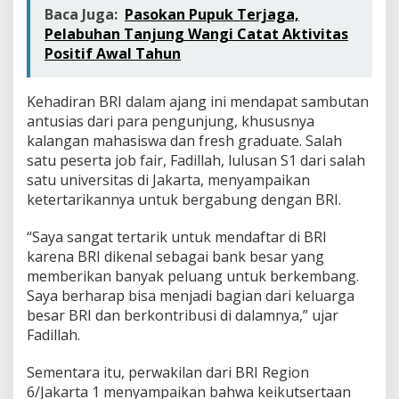
”
Baca Juga:
Pasokan Pupuk Terjaga,
d
Pelabuhan Tanjung Wangi Catat Aktivitas
i
Positif Awal Tahun
U
n
i
Kehadiran BRI dalam ajang ini mendapat sambutan
v
antusias dari para pengunjung, khususnya
e
r
kalangan mahasiswa dan fresh graduate. Salah
s
satu peserta job fair, Fadillah, lulusan S1 dari salah
i
satu universitas di Jakarta, menyampaikan
t
ketertarikannya untuk bergabung dengan BRI.
a
s
N
“Saya sangat tertarik untuk mendaftar di BRI
e
karena BRI dikenal sebagai bank besar yang
g
memberikan banyak peluang untuk berkembang.
e
Saya berharap bisa menjadi bagian dari keluarga
r
i
besar BRI dan berkontribusi di dalamnya,” ujar
J
Fadillah.
a
k
Sementara itu, perwakilan dari BRI Region
a
6/Jakarta 1 menyampaikan bahwa keikutsertaan
r