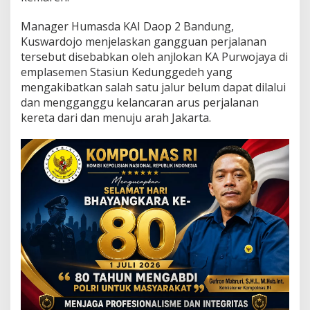
k
N
Manager Humasda KAI Daop 2 Bandung,
o
Kuswardojo menjelaskan gangguan perjalanan
r
m
tersebut disebabkan oleh anjlokan KA Purwojaya di
a
emplasemen Stasiun Kedunggedeh yang
l
mengakibatkan salah satu jalur belum dapat dilalui
i
dan mengganggu kelancaran arus perjalanan
s
a
kereta dari dan menuju arah Jakarta.
s
i
J
a
d
w
a
l