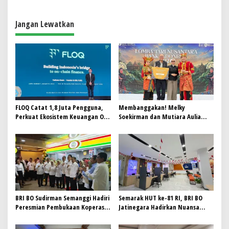
g
a
Jangan Lewatkan
s
i
p
o
s
FLOQ Catat 1,8 Juta Pengguna,
Membanggakan! Melky
Perkuat Ekosistem Keuangan On-
Soekirman dan Mutiara Aulia
Chain Bersama AWS
Syahida Harumkan BRI Region 6,
Raih Juara 3 Lomba Tari
Nusantara 2026 Bank Indonesia
BRI BO Sudirman Semanggi Hadiri
Semarak HUT ke-81 RI, BRI BO
Peresmian Pembukaan Koperasi
Jatinegara Hadirkan Nuansa
DPD RI
Merah Putih di Lingkungan
Kantor