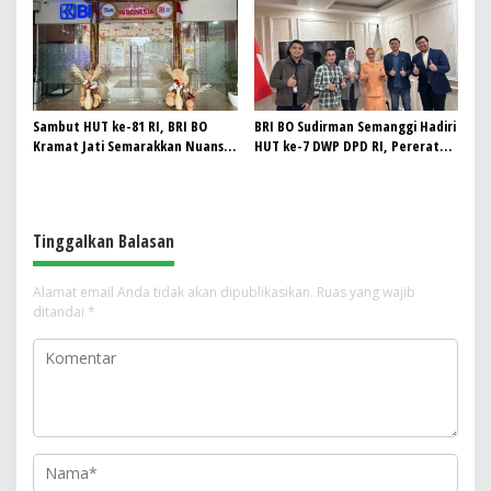
Sambut HUT ke-81 RI, BRI BO
BRI BO Sudirman Semanggi Hadiri
Kramat Jati Semarakkan Nuansa
HUT ke-7 DWP DPD RI, Pererat
Merah Putih
Sinergi
Tinggalkan Balasan
Alamat email Anda tidak akan dipublikasikan.
Ruas yang wajib
ditandai
*