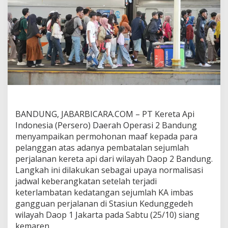
g
B
a
t
a
l
k
a
n
P
e
r
j
BANDUNG, JABARBICARA.COM – PT Kereta Api
a
Indonesia (Persero) Daerah Operasi 2 Bandung
l
menyampaikan permohonan maaf kepada para
a
pelanggan atas adanya pembatalan sejumlah
n
a
perjalanan kereta api dari wilayah Daop 2 Bandung.
n
Langkah ini dilakukan sebagai upaya normalisasi
K
jadwal keberangkatan setelah terjadi
A
keterlambatan kedatangan sejumlah KA imbas
u
gangguan perjalanan di Stasiun Kedunggedeh
n
t
wilayah Daop 1 Jakarta pada Sabtu (25/10) siang
u
kemaren.