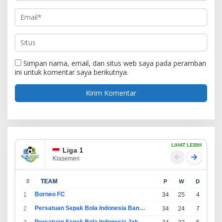
Simpan nama, email, dan situs web saya pada peramban
ini untuk komentar saya berikutnya.
LIHAT LEBIH
Liga 1
Klasemen
#
TEAM
P
W
D
L
Borneo FC
1
34
25
4
5
Persatuan Sepak Bola Indonesia Bandung
2
34
24
7
3