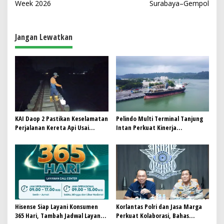
Week 2026
Surabaya–Gempol
i
g
a
Jangan Lewatkan
s
i
p
o
s
KAI Daop 2 Pastikan Keselamatan
Pelindo Multi Terminal Tanjung
Perjalanan Kereta Api Usai
Intan Perkuat Kinerja
Gempa Pangandaran
Operasional Pelabuhan
Hisense Siap Layani Konsumen
Korlantas Polri dan Jasa Marga
365 Hari, Tambah Jadwal Layanan
Perkuat Kolaborasi, Bahas