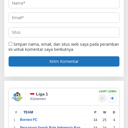
Simpan nama, email, dan situs web saya pada peramban
ini untuk komentar saya berikutnya.
LIHAT LEBIH
Liga 1
Klasemen
#
TEAM
P
W
D
L
Borneo FC
1
34
25
4
5
Persatuan Sepak Bola Indonesia Bandung
2
34
24
7
3