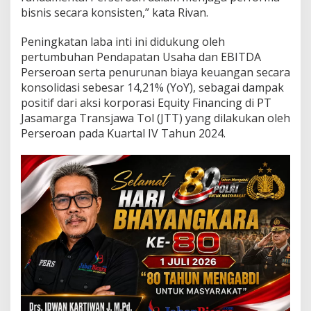
e
bisnis secara konsisten,” kata Rivan.
r
j
Peningkatan laba inti ini didukung oleh
a
P
pertumbuhan Pendapatan Usaha dan EBITDA
o
Perseroan serta penurunan biaya keuangan secara
s
konsolidasi sebesar 14,21% (YoY), sebagai dampak
i
positif dari aksi korporasi Equity Financing di PT
t
i
Jasamarga Transjawa Tol (JTT) yang dilakukan oleh
f
Perseroan pada Kuartal IV Tahun 2024.
K
u
a
r
t
a
l
I
I
I
2
0
2
5