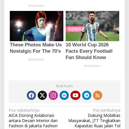
Ikuti Kami
N
Pos sebelumnya
Pos berikutnya
AICA Dorong Kolaborasi
Dukung Mobilitas
a
antara Desain Interior dan
Masyarakat, JTT Tingkatkan
v
Fashion di Jakarta Fashion
Kapasitas Ruas Jalan Tol