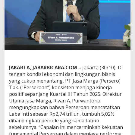
k
a
t
5
,
0
2
%
,
J
a
s
a
JAKARTA, JABARBICARA.COM –
Jakarta (30/10), Di
M
tengah kondisi ekonomi dan lingkungan bisnis
a
yang cukup menantang, PT Jasa Marga (Persero)
r
Tbk. (“Perseroan”) konsisten menjaga kinerja
g
a
positif sepanjang Kuartal III Tahun 2025. Direktur
J
Utama Jasa Marga, Rivan A. Purwantono,
a
mengungkapkan bahwa Perseroan mencatatkan
g
Laba Inti sebesar Rp2,74 triliun, tumbuh 5,02%
a
dibandingkan periode yang sama tahun
K
i
sebelumnya. “Capaian ini mencerminkan kekuatan
n
fundamental Perseroan dalam menjaga performa