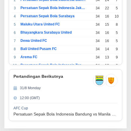
Persatuan Sepak Bola Indonesia Jakarta
3
34
22
5
7
Persatuan Sepak Bola Surabaya
4
34
16
10
8
Maluku Utara United FC
5
34
15
8
11
Bhayangkara Surabaya United
6
34
16
5
13
Dewa United FC
7
34
16
5
13
Bali United Pusam FC
8
34
14
9
11
Arema FC
9
34
13
9
12
Persatuan Sepak Bola Indonesia Tangerang
10
34
13
6
15
PSIM Yogyakarta
11
34
11
12
11
Pertandingan Berikutnya
Persatuan Sepakbola Indonesia Kediri
12
34
11
6
17
31/8 Monday
Perserikatan Sepak Bola Indonesia Jepara
13
34
9
9
16
12:00 (GMT)
Madura United FC
14
34
9
8
17
Persatuan Sepakbola Makassar
15
34
8
10
16
AFC Cup
Persatuan Sepak Bola Indonesia Bandung vs Manila Digger FC
Persis Solo
16
34
8
10
16
Semen Padang FC
17
34
5
5
24
Persatuan Sepak Bola Biak Sekitarnya
18
34
4
6
24