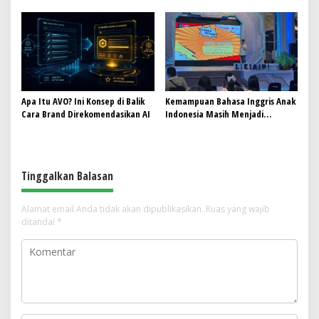
Call Center Hisense Care
Digitalisasi, Nataru hingga
Penertiban ODOL
Apa Itu AVO? Ini Konsep di Balik
Kemampuan Bahasa Inggris Anak
Cara Brand Direkomendasikan AI
Indonesia Masih Menjadi
Tantangan, Pendekatan
Pembelajaran Dinilai Perlu
Berubah
Tinggalkan Balasan
Alamat email Anda tidak akan dipublikasikan.
Ruas yang wajib
ditandai
*