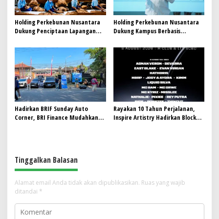
Holding Perkebunan Nusantara
Holding Perkebunan Nusantara
Dukung Penciptaan Lapangan
Dukung Kampus Berbasis
Kerja, PTPN I Serap 15–20 Ribu
Perkebunan, Arya Sandhiyudha
Pekerja di Pabrik Tembakau
Jadi Mahasiswa Angkatan
Pertama Magister ITSI
Hadirkan BRIF Sunday Auto
Rayakan 10 Tahun Perjalanan,
Corner, BRI Finance Mudahkan
Inspire Artistry Hadirkan Block
Warga Bali Wujudkan Mobil
Party Terbesar di Jakarta
Impian
Tinggalkan Balasan
Alamat email Anda tidak akan dipublikasikan.
Ruas yang wajib
ditandai
*