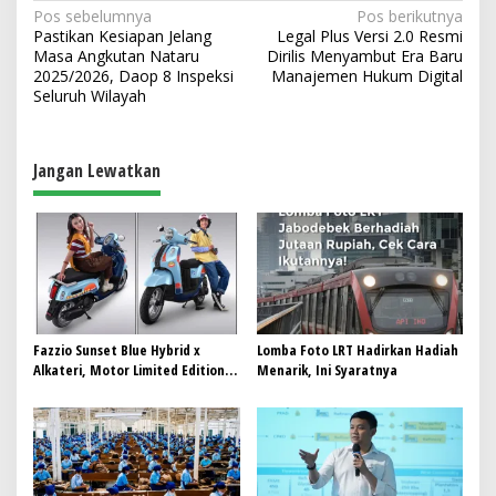
N
Pos sebelumnya
Pos berikutnya
Pastikan Kesiapan Jelang
Legal Plus Versi 2.0 Resmi
a
Masa Angkutan Nataru
Dirilis Menyambut Era Baru
v
2025/2026, Daop 8 Inspeksi
Manajemen Hukum Digital
Seluruh Wilayah
i
g
a
Jangan Lewatkan
s
i
p
o
s
Fazzio Sunset Blue Hybrid x
Lomba Foto LRT Hadirkan Hadiah
Alkateri, Motor Limited Edition
Menarik, Ini Syaratnya
Buat Nyempurnain Look Retro-
Future Lo