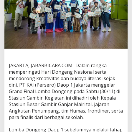
a
G
e
l
a
r
G
r
a
n
d
F
i
JAKARTA, JABARBICARA.COM -Dalam rangka
n
memperingati Hari Dongeng Nasional serta
a
mendorong kreativitas dan budaya literasi sejak
l
dini, PT KAI (Persero) Daop 1 Jakarta menggelar
L
Grand Final Lomba Dongeng pada Sabtu (30/11) di
o
m
Stasiun Gambir. Kegiatan ini dihadiri oleh Kepala
b
Stasiun Besar Gambir Ganjar Mairizal, jajaran
a
Angkutan Penumpang, tim Humas, frontliner, serta
D
para finalis dari berbagai sekolah.
o
n
g
Lomba Dongeng Daop 1 sebelumnya melalui tahap