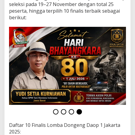
e
seleksi pada 19–27 November dengan total 25
n
peserta, hingga terpilih 10 finalis terbaik sebagai
g
berikut:
d
i
S
t
a
s
i
u
n
G
a
m
b
i
r
Daftar 10 Finalis Lomba Dongeng Daop 1 Jakarta
2025: