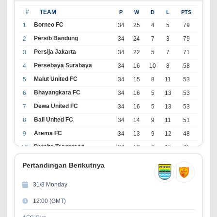
#
TEAM
P
W
D
L
PTS
Borneo FC
1
34
25
4
5
79
Persib Bandung
2
34
24
7
3
79
Persija Jakarta
3
34
22
5
7
71
Persebaya Surabaya
4
34
16
10
8
58
Malut United FC
5
34
15
8
11
53
Bhayangkara FC
6
34
16
5
13
53
Dewa United FC
7
34
16
5
13
53
Bali United FC
8
34
14
9
11
51
Arema FC
9
34
13
9
12
48
Persita Tangerang
10
34
13
6
15
45
PSIM Yogyakarta
11
34
11
12
11
45
Pertandingan Berikutnya
Persik Kediri
12
34
11
6
17
39
31/8 Monday
Persijap Jepara
13
34
9
9
16
36
12:00 (GMT)
Madura United FC
14
34
9
8
17
35
PSM Makassar
15
34
8
10
16
34