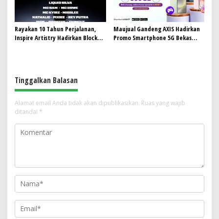
Rayakan 10 Tahun Perjalanan,
Maujual Gandeng AXIS Hadirkan
Inspire Artistry Hadirkan Block
Promo Smartphone 5G Bekas
Party Terbesar di Jakarta
dengan Bonus Kuota
Tinggalkan Balasan
Alamat email Anda tidak akan dipublikasikan.
Ruas yang wajib
ditandai
*