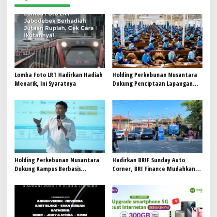
s
i
p
o
s
Lomba Foto LRT Hadirkan Hadiah
Holding Perkebunan Nusantara
Menarik, Ini Syaratnya
Dukung Penciptaan Lapangan
Kerja, PTPN I Serap 15–20 Ribu
Pekerja di Pabrik Tembakau
Holding Perkebunan Nusantara
Hadirkan BRIF Sunday Auto
Dukung Kampus Berbasis
Corner, BRI Finance Mudahkan
Perkebunan, Arya Sandhiyudha
Warga Bali Wujudkan Mobil
Jadi Mahasiswa Angkatan
Impian
Pertama Magister ITSI