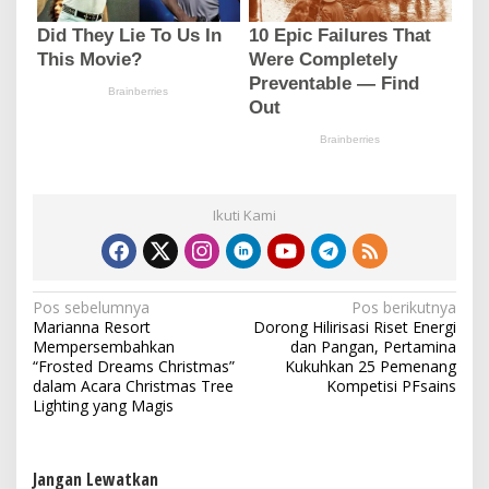
Ikuti Kami
N
Pos sebelumnya
Pos berikutnya
Marianna Resort
Dorong Hilirisasi Riset Energi
a
Mempersembahkan
dan Pangan, Pertamina
v
“Frosted Dreams Christmas”
Kukuhkan 25 Pemenang
dalam Acara Christmas Tree
Kompetisi PFsains
i
Lighting yang Magis
g
a
Jangan Lewatkan