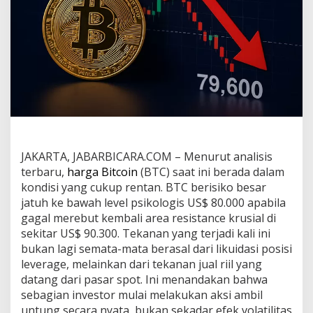
i
t
c
o
i
n
M
e
m
b
e
s
a
JAKARTA, JABARBICARA.COM –
Menurut analisis
r
terbaru,
harga Bitcoin
(BTC) saat ini berada dalam
,
kondisi yang cukup rentan. BTC berisiko besar
I
jatuh ke bawah level psikologis US$ 80.000 apabila
n
v
gagal merebut kembali area resistance krusial di
e
sekitar US$ 90.300. Tekanan yang terjadi kali ini
s
bukan lagi semata-mata berasal dari likuidasi posisi
t
leverage, melainkan dari tekanan jual riil yang
o
datang dari pasar spot. Ini menandakan bahwa
r
P
sebagian investor mulai melakukan aksi ambil
a
untung secara nyata, bukan sekadar efek volatilitas