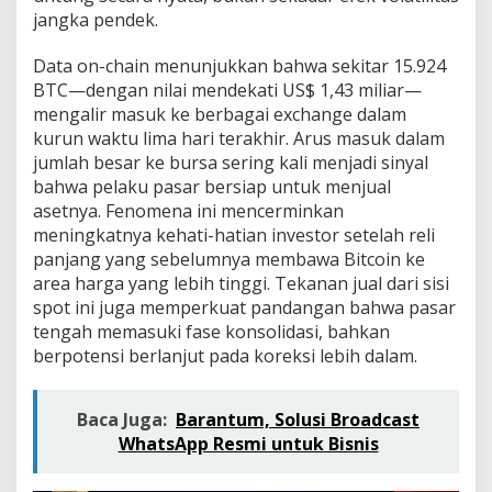
n
jangka pendek.
t
a
Data on-chain menunjukkan bahwa sekitar 15.924
u
L
BTC—dengan nilai mendekati US$ 1,43 miliar—
e
mengalir masuk ke berbagai exchange dalam
v
kurun waktu lima hari terakhir. Arus masuk dalam
e
jumlah besar ke bursa sering kali menjadi sinyal
l
K
bahwa pelaku pasar bersiap untuk menjual
r
asetnya. Fenomena ini mencerminkan
i
meningkatnya kehati-hatian investor setelah reli
t
panjang yang sebelumnya membawa Bitcoin ke
i
area harga yang lebih tinggi. Tekanan jual dari sisi
s
U
spot ini juga memperkuat pandangan bahwa pasar
S
tengah memasuki fase konsolidasi, bahkan
$
berpotensi berlanjut pada koreksi lebih dalam.
7
9
.
Baca Juga:
Barantum, Solusi Broadcast
6
0
WhatsApp Resmi untuk Bisnis
0