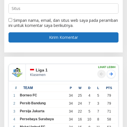
Simpan nama, email, dan situs web saya pada peramban
ini untuk komentar saya berikutnya.
LIHAT LEBIH
Liga 1
Klasemen
#
TEAM
P
W
D
L
PTS
Borneo FC
1
34
25
4
5
79
Persib Bandung
2
34
24
7
3
79
Persija Jakarta
3
34
22
5
7
71
Persebaya Surabaya
4
34
16
10
8
58