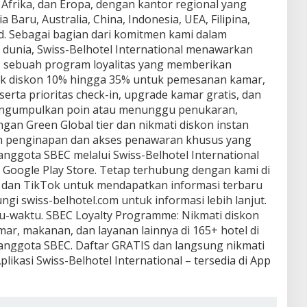
 Afrika, dan Eropa, dengan kantor regional yang
 Baru, Australia, China, Indonesia, UEA, Filipina,
d. Sebagai bagian dari komitmen kami dalam
 dunia, Swiss-Belhotel International menawarkan
), sebuah program loyalitas yang memberikan
k diskon 10% hingga 35% untuk pemesanan kamar,
erta prioritas check-in, upgrade kamar gratis, dan
mengumpulkan poin atau menunggu penukaran,
gan Green Global tier dan nikmati diskon instan
n penginapan dan akses penawaran khusus yang
nggota SBEC melalui Swiss-Belhotel International
n Google Play Store. Tetap terhubung dengan kami di
, dan TikTok untuk mendapatkan informasi terbaru
ngi swiss-belhotel.com untuk informasi lebih lanjut.
u-waktu. SBEC Loyalty Programme: Nikmati diskon
, makanan, dan layanan lainnya di 165+ hotel di
anggota SBEC. Daftar GRATIS dan langsung nikmati
ikasi Swiss-Belhotel International – tersedia di App