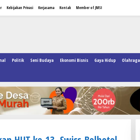
r
Kebijakan Privasi
Kerjasama
Kontak
Member of JMSI
nal
Politik
Seni Budaya
Ekonomi Bisnis
Gaya Hidup
Olahraga
kan HUT ke-13, Swiss-Belhotel