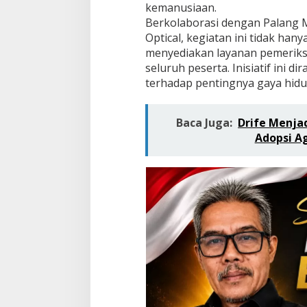
kemanusiaan.
s
Berkolaborasi dengan Palang M
t
K
Optical, kegiatan ini tidak han
u
menyediakan layanan pemeriks
t
seluruh peserta. Inisiatif ini
a
terhadap pentingnya gaya hidup
T
a
r
Baca Juga:
Drife Menja
g
e
Adopsi A
t
k
a
n
3
0
K
a
n
t
o
n
g