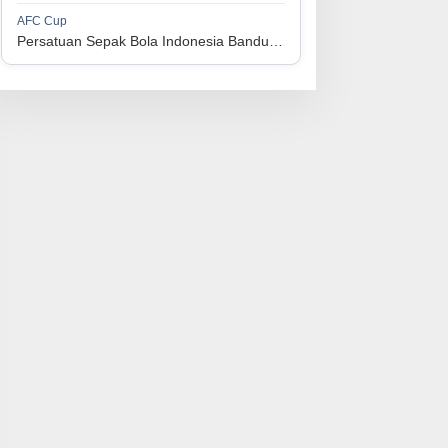
1
Persijap Jepara
34
9
9
16
36
AFC Cup
3
Persatuan Sepak Bola Indonesia Bandung vs Manila Digger FC
1
Madura United FC
34
9
8
17
35
4
1
PSM Makassar
34
8
10
16
34
5
1
Persis Solo
34
8
10
16
34
6
1
Semen Padang FC
34
5
5
24
20
7
1
PSBS Biak
34
4
6
24
18
8