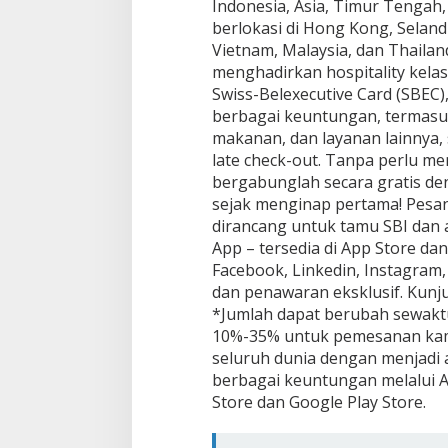
Indonesia, Asia, Timur Tengah,
berlokasi di Hong Kong, Selandia
Vietnam, Malaysia, dan Thailan
menghadirkan hospitality kelas
Swiss-Belexecutive Card (SBEC
berbagai keuntungan, termasu
makanan, dan layanan lainnya, s
late check-out. Tanpa perlu 
bergabunglah secara gratis den
sejak menginap pertama! Pesa
dirancang untuk tamu SBI dan a
App – tersedia di App Store da
Facebook, Linkedin, Instagram
dan penawaran eksklusif. Kunju
*Jumlah dapat berubah sewakt
10%-35% untuk pemesanan kamar
seluruh dunia dengan menjadi 
berbagai keuntungan melalui Apl
Store dan Google Play Store.