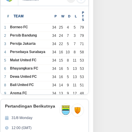
P
#
TEAM
P
W
D
L
T
S
Borneo FC
1
34
25
4
5
79
Persib Bandung
2
34
24
7
3
79
Persija Jakarta
3
34
22
5
7
71
Persebaya Surabaya
4
34
16
10
8
58
Malut United FC
5
34
15
8
11
53
Bhayangkara FC
6
34
16
5
13
53
Dewa United FC
7
34
16
5
13
53
Bali United FC
8
34
14
9
11
51
Arema FC
9
34
13
9
12
48
1
Persita Tangerang
34
13
6
15
45
0
Pertandingan Berikutnya
1
PSIM Yogyakarta
34
11
12
11
45
1
31/8 Monday
1
Persik Kediri
34
11
6
17
39
12:00 (GMT)
2