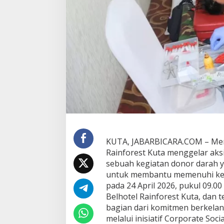
1
3
,
S
w
i
s
s
-
B
e
l
h
o
t
KUTA, JABARBICARA.COM – Memp
e
l
Rainforest Kuta menggelar aks
R
sebuah kegiatan donor darah
a
untuk membantu memenuhi kebu
i
pada 24 April 2026, pukul 09.0
n
Belhotel Rainforest Kuta, dan
f
o
bagian dari komitmen berkela
r
melalui inisiatif Corporate Soci
e