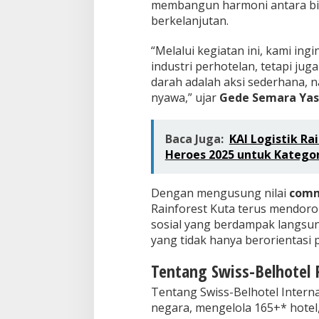
membangun harmoni antara bis
berkelanjutan.
“Melalui kegiatan ini, kami in
industri perhotelan, tetapi ju
darah adalah aksi sederhana,
nyawa,” ujar
Gede Semara Ya
Baca Juga:
KAI Logistik R
Heroes 2025 untuk Katego
Dengan mengusung nilai
comm
Rainforest Kuta terus mendoro
sosial yang berdampak langsun
yang tidak hanya berorientasi p
Tentang Swiss-Belhotel 
Tentang Swiss-Belhotel Interna
negara, mengelola 165+* hotel, 