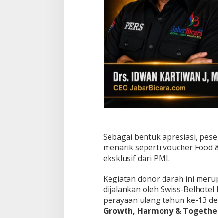
D
a
r
a
h
u
n
t
u
k
S
e
l
a
m
a
Sebagai bentuk apresiasi, pes
t
menarik seperti voucher Food 
k
eksklusif dari PMI.
a
n
N
Kegiatan donor darah ini meru
y
dijalankan oleh Swiss-Belhotel 
a
perayaan ulang tahun ke-13 d
w
Growth, Harmony & Together
a