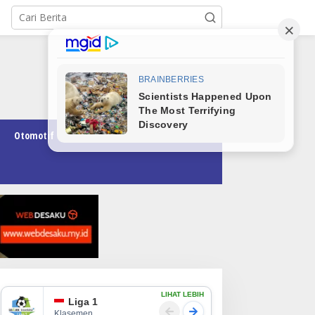
Otomotif
Pendidikan
Teknologi
Opini
LIHAT LEBIH
Liga 1
Klasemen