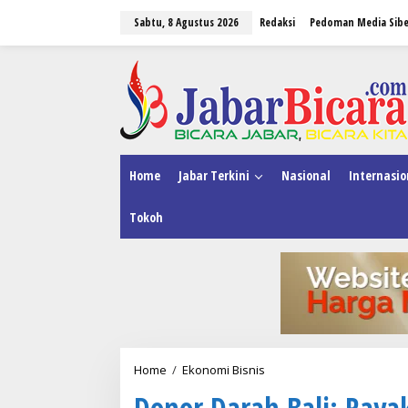
L
Sabtu, 8 Agustus 2026
Redaksi
Pedoman Media Sibe
e
w
a
tutup
t
i
k
e
k
o
n
Home
Jabar Terkini
Nasional
Internasio
t
e
Tokoh
n
Home
/
Ekonomi Bisnis
D
o
Donor Darah Bali: Raya
n