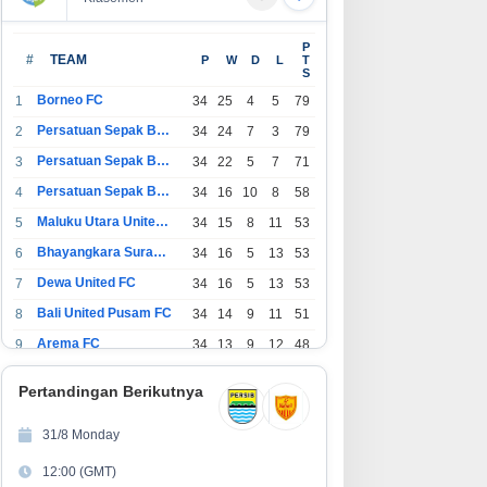
P
#
TEAM
P
W
D
L
T
S
Borneo FC
1
34
25
4
5
79
Persatuan Sepak Bola Indonesia Bandung
2
34
24
7
3
79
Persatuan Sepak Bola Indonesia Jakarta
3
34
22
5
7
71
Persatuan Sepak Bola Surabaya
4
34
16
10
8
58
Maluku Utara United FC
5
34
15
8
11
53
Bhayangkara Surabaya United
6
34
16
5
13
53
Dewa United FC
7
34
16
5
13
53
Bali United Pusam FC
8
34
14
9
11
51
Arema FC
9
34
13
9
12
48
1
Persatuan Sepak Bola Indonesia Tangerang
34
13
6
15
45
0
Pertandingan Berikutnya
1
PSIM Yogyakarta
34
11
12
11
45
1
31/8 Monday
1
Persatuan Sepakbola Indonesia Kediri
34
11
6
17
39
12:00 (GMT)
2