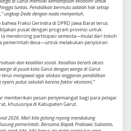
luarga di Garut memiliki kemampuan ekonomi untuk
ngga tuntas. Pendidikan bermutu adalah hak setiap
t,” ungkap Dede dengan nada menyentuh.
 bahwa Fraksi Gerindra di DPRD Jawa Barat terus
bijakan pusat dengan program provinsi untuk
Ia mendorong partisipasi semesta—mulai dari tokoh
a pemerintah desa—untuk melakukan penyisiran
satuan dan keadilan sosial. Keadilan berarti akses
warga di pusat kota Garut dengan warga di Garut
n terus mengawal agar alokasi anggaran pendidikan
 nyaris putus sekolah karena faktor ekonomi,”
ar memberikan pesan penyemangat bagi para pelajar
rat, khususnya di Kabupaten Garut.
onal 2026. Mari kita gotong royong mendukung
diusung pemerintah. Bersama Bapak Prabowo Subianto,
k-anak kita, kita hapus air mata orang tua yang