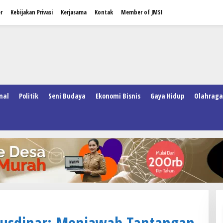
r
Kebijakan Privasi
Kerjasama
Kontak
Member of JMSI
nal
Politik
Seni Budaya
Ekonomi Bisnis
Gaya Hidup
Olahraga
Kusdinar: Menjawab Tantangan