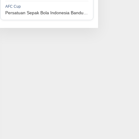
1
Perserikatan Sepak Bola Indonesia Jepara
34
9
9
16
36
AFC Cup
3
Persatuan Sepak Bola Indonesia Bandung vs Manila Digger FC
1
Madura United FC
34
9
8
17
35
4
1
Persatuan Sepakbola Makassar
34
8
10
16
34
5
1
Persis Solo
34
8
10
16
34
6
1
Semen Padang FC
34
5
5
24
20
7
1
Persatuan Sepak Bola Biak Sekitarnya
34
4
6
24
18
8