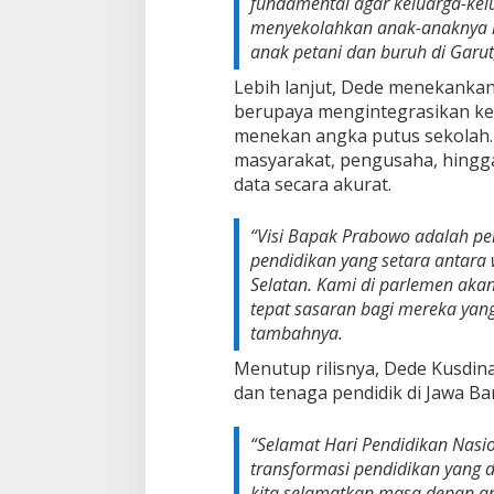
fundamental agar keluarga-ke
r
a
menyekolahkan anak-anaknya hi
b
anak petani dan buruh di Garu
o
w
Lebih lanjut, Dede menekankan
o
berupaya mengintegrasikan ke
menekan angka putus sekolah. 
masyarakat, pengusaha, hingg
data secara akurat.
“Visi Bapak Prabowo adalah per
pendidikan yang setara antara 
Selatan. Kami di parlemen aka
tepat sasaran bagi mereka yang
tambahnya.
Menutup rilisnya, Dede Kusdin
dan tenaga pendidik di Jawa Ba
“Selamat Hari Pendidikan Nasi
transformasi pendidikan yang 
kita selamatkan masa depan ana