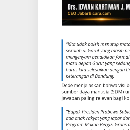
a
n
V
i
s
i
K
e
r
“Kita tidak boleh menutup mat
a
sekolah di Garut yang masih per
k
mengenyam pendidikan formal s
y
a
masa depan Garut yang sedang
t
harus kita selesaikan dengan t
a
keterangan di Bandung.
n
P
Dede menjelaskan bahwa visi 
r
sumber daya manusia (SDM) un
e
jawaban paling relevan bagi kon
s
i
d
“Bapak Presiden Prabowo Subia
e
ada anak rakyat yang lapar dan
n
Program Makan Bergizi Gratis 
P