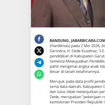
e
n
j
a
w
a
b
T
a
BANDUNG, JABARBICARA.CO
n
(Hardiknas) pada 2 Mei 2026, A
t
a
Gerindra, H. Dede Kusdinar, S.E
n
pendidikan di Kabupaten Garut.
g
Semesta Mewujudkan Pendidika
a
pahit mengenai angka anak tid
n
R
besar di tanah kelahirannya.
i
b
Merujuk pada data profil pendid
u
serta data daerah, Kabupaten
a
dan lulus tidak melanjutkan ya
n
A
Dede, merupakan “pekerjaan r
n
kemiskinan Presiden Republik 
a