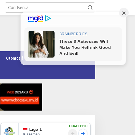
Otomotif
Pendidikan
Teknologi
Opini
LIHAT LEBIH
Liga 1
Klasemen