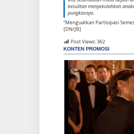
kesulitan menyekolahkan anakn
pungkasnya.
“Menguatkan Partisipasi Seme
[DN/JB]
Post Views:
362