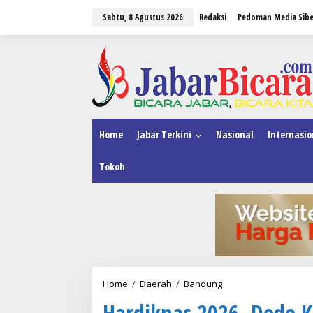
L
Sabtu, 8 Agustus 2026
Redaksi
Pedoman Media Sibe
e
w
a
tutup
t
i
k
e
k
o
n
Home
Jabar Terkini
Nasional
Internasio
t
e
Tokoh
n
Home
/
Daerah
/
Bandung
H
a
Hardiknas 2026, Dede 
r