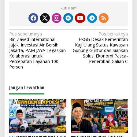
Ikuti Kami
N
Pos sebelumnya
Pos berikutnya
Bin Zayed International
FKGG Desak Pemerintah
a
Jajaki Investasi Air Bersih
Kaji Ulang Status Kawasan
v
Jakarta, PAM JAYA Tegaskan
Gunung Guntur dan Siapkan
Kolaborasi untuk
Solusi Ekonomi Pasca-
i
Percepatan Layanan 100
Penertiban Galian C
Persen
g
a
s
Jangan Lewatkan
i
p
o
s