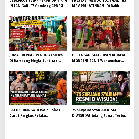
GEBRAKAN BESAR PERUMDA TIRTA
PRESTASI MENDUNIA, FASILITAS
INTAN GARUT! Gandeng APDESI,
MEMPRIHATINKAN! Di Balik
Target 4.000 Sambungan Rumah
Gemilangnya SMAN 26 Garut,
Demi Wujudkan Akses Air Bersih
Lapangan Hoki Rusak, Masjid Tak
untuk Masyarakat
Lagi Mampu Tampung Jamaah,
Penjualan Seragam Ikut Jadi
Sorotan
JUMAT BERKAH PENUH AKSI! RW
DI TENGAH GEMPURAN BUDAYA
09 Kampung Negla Buktikan
MODERN! SDN 1 Wanamekar
Gotong Royong Bukan Sekadar
Lahirkan Generasi Penari Sunda,
Slogan, Warga Bersatu Sambut
Menjaga Warisan Leluhur dari
HUT RI ke-81
Ruang Kelas
BACOK HINGGA TEWAS! Polres
75 SARJANA SYARIAH RESMI
Garut Ringkus Pelaku
DIWISUDA! Sidang Senat Terbuka
Penganiayaan Brutal di
STEI Yapisha Garut Berlangsung
Banyuresmi, Terancam 10 Tahun
Khidmat, Siapkan Lulusan
Penjara
Berdaya Saing dan Berintegritas