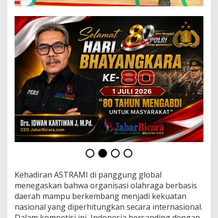
i
o
n
a
l
J
u
m
p
i
n
g
F
i
t
n
e
s
s
F
Kehadiran ASTRAMI di panggung global
e
menegaskan bahwa organisasi olahraga berbasis
s
daerah mampu berkembang menjadi kekuatan
t
i
nasional yang diperhitungkan secara internasional.
v
Dalam kompetisi ini, Indonesia bersanding dengan