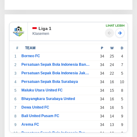
LIHAT LEBIH
Liga 1
Klasemen
#
TEAM
P
W
D
L
Borneo FC
1
34
25
4
5
Persatuan Sepak Bola Indonesia Bandung
2
34
24
7
3
Persatuan Sepak Bola Indonesia Jakarta
3
34
22
5
7
Persatuan Sepak Bola Surabaya
4
34
16
10
8
Maluku Utara United FC
5
34
15
8
11
Bhayangkara Surabaya United
6
34
16
5
13
Dewa United FC
7
34
16
5
13
Bali United Pusam FC
8
34
14
9
11
Arema FC
9
34
13
9
12
Persatuan Sepak Bola Indonesia Tangerang
10
34
13
6
15