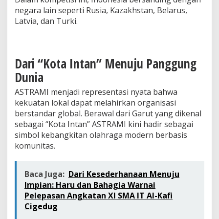
a
negara lain seperti Rusia, Kazakhstan, Belarus,
l
Latvia, dan Turki.
2
0
2
6
Dari “Kota Intan” Menuju Panggung
Dunia
ASTRAMI menjadi representasi nyata bahwa
kekuatan lokal dapat melahirkan organisasi
berstandar global. Berawal dari Garut yang dikenal
sebagai “Kota Intan” ASTRAMI kini hadir sebagai
simbol kebangkitan olahraga modern berbasis
komunitas.
Baca Juga:
Dari Kesederhanaan Menuju
Impian: Haru dan Bahagia Warnai
Pelepasan Angkatan XI SMA IT Al-Kafi
Cigedug