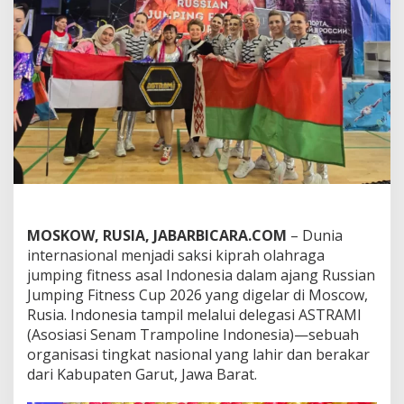
e
n
d
u
n
i
a
d
i
R
u
s
i
a
:
MOSKOW, RUSIA, JABARBICARA.COM
– Dunia
A
internasional menjadi saksi kiprah olahraga
S
jumping fitness asal Indonesia dalam ajang Russian
T
Jumping Fitness Cup 2026 yang digelar di Moscow,
R
A
Rusia. Indonesia tampil melalui delegasi ASTRAMI
M
(Asosiasi Senam Trampoline Indonesia)—sebuah
I
organisasi tingkat nasional yang lahir dan berakar
K
dari Kabupaten Garut, Jawa Barat.
i
b