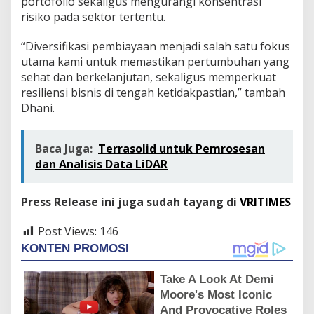
portofolio sekaligus mengurangi konsentrasi
risiko pada sektor tertentu.
“Diversifikasi pembiayaan menjadi salah satu fokus
utama kami untuk memastikan pertumbuhan yang
sehat dan berkelanjutan, sekaligus memperkuat
resiliensi bisnis di tengah ketidakpastian,” tambah
Dhani.
Baca Juga:
Terrasolid untuk Pemrosesan
dan Analisis Data LiDAR
Press Release ini juga sudah tayang di
VRITIMES
Post Views:
146