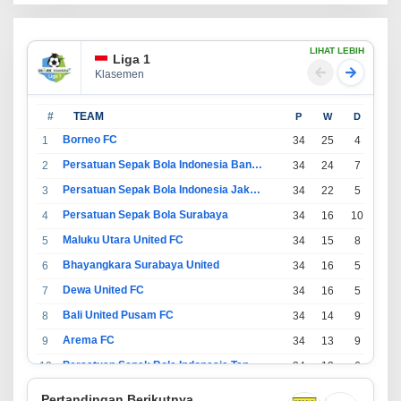
LIHAT LEBIH
Liga 1
Klasemen
#
TEAM
P
W
D
L
Borneo FC
1
34
25
4
5
Persatuan Sepak Bola Indonesia Bandung
2
34
24
7
3
Persatuan Sepak Bola Indonesia Jakarta
3
34
22
5
7
Persatuan Sepak Bola Surabaya
4
34
16
10
8
Maluku Utara United FC
5
34
15
8
11
Bhayangkara Surabaya United
6
34
16
5
13
Dewa United FC
7
34
16
5
13
Bali United Pusam FC
8
34
14
9
11
Arema FC
9
34
13
9
12
Persatuan Sepak Bola Indonesia Tangerang
10
34
13
6
15
PSIM Yogyakarta
11
34
11
12
11
Pertandingan Berikutnya