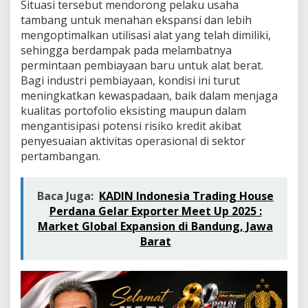
s
Situasi tersebut mendorong pelaku usaha
J
tambang untuk menahan ekspansi dan lebih
a
mengoptimalkan utilisasi alat yang telah dimiliki,
g
sehingga berdampak pada melambatnya
a
permintaan pembiayaan baru untuk alat berat.
K
u
Bagi industri pembiayaan, kondisi ini turut
a
meningkatkan kewaspadaan, baik dalam menjaga
l
kualitas portofolio eksisting maupun dalam
i
mengantisipasi potensi risiko kredit akibat
t
a
penyesuaian aktivitas operasional di sektor
s
pertambangan.
P
o
r
Baca Juga:
KADIN Indonesia Trading House
t
Perdana Gelar Exporter Meet Up 2025 :
o
Market Global Expansion di Bandung, Jawa
f
o
Barat
l
i
o