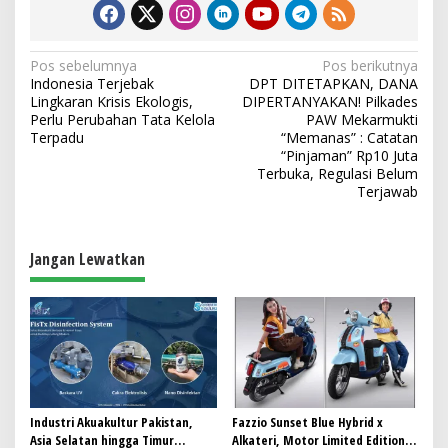
N
Pos sebelumnya
Pos berikutnya
Indonesia Terjebak
DPT DITETAPKAN, DANA
a
Lingkaran Krisis Ekologis,
DIPERTANYAKAN! Pilkades
v
Perlu Perubahan Tata Kelola
PAW Mekarmukti
Terpadu
“Memanas” : Catatan
i
“Pinjaman” Rp10 Juta
Terbuka, Regulasi Belum
g
Terjawab
a
s
Jangan Lewatkan
i
p
o
s
Industri Akuakultur Pakistan,
Fazzio Sunset Blue Hybrid x
Asia Selatan hingga Timur
Alkateri, Motor Limited Edition