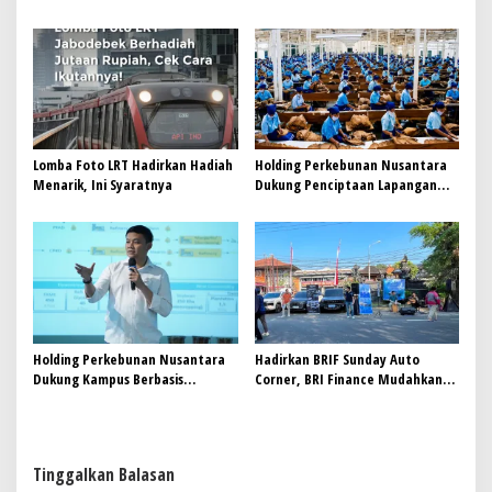
Tengah Bersiap Terapkan Solusi
Buat Nyempurnain Look Retro-
Terlengkap dari Indonesia
Future Lo
Lomba Foto LRT Hadirkan Hadiah
Holding Perkebunan Nusantara
Menarik, Ini Syaratnya
Dukung Penciptaan Lapangan
Kerja, PTPN I Serap 15–20 Ribu
Pekerja di Pabrik Tembakau
Holding Perkebunan Nusantara
Hadirkan BRIF Sunday Auto
Dukung Kampus Berbasis
Corner, BRI Finance Mudahkan
Perkebunan, Arya Sandhiyudha
Warga Bali Wujudkan Mobil
Jadi Mahasiswa Angkatan
Impian
Pertama Magister ITSI
Tinggalkan Balasan