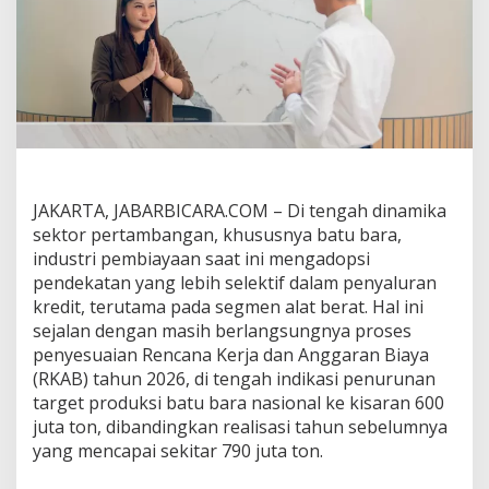
a
s
t
i
a
n
R
K
A
B
,
JAKARTA, JABARBICARA.COM – Di tengah dinamika
B
sektor pertambangan, khususnya batu bara,
R
industri pembiayaan saat ini mengadopsi
I
F
pendekatan yang lebih selektif dalam penyaluran
i
kredit, terutama pada segmen alat berat. Hal ini
n
sejalan dengan masih berlangsungnya proses
a
penyesuaian Rencana Kerja dan Anggaran Biaya
n
c
(RKAB) tahun 2026, di tengah indikasi penurunan
e
target produksi batu bara nasional ke kisaran 600
F
juta ton, dibandingkan realisasi tahun sebelumnya
o
yang mencapai sekitar 790 juta ton.
k
u