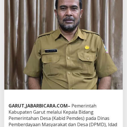
s
t
i
k
a
n
T
a
h
a
p
a
n
P
i
l
k
a
d
e
s
GARUT,JABARBICARA.COM–
Pemerintah
P
Kabupaten Garut melalui Kepala Bidang
A
Pemerintahan Desa (Kabid Pemdes) pada Dinas
W
M
Pemberdayaan Masyarakat dan Desa (DPMD), Idad