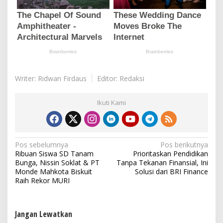
Writer: Ridwan Firdaus
Editor: Redaksi
Ikuti Kami
N
Pos sebelumnya
Pos berikutnya
Ribuan Siswa SD Tanam
Prioritaskan Pendidikan
a
Bunga, Nissin Soklat & PT
Tanpa Tekanan Finansial, Ini
v
Monde Mahkota Biskuit
Solusi dari BRI Finance
Raih Rekor MURI
i
g
a
Jangan Lewatkan