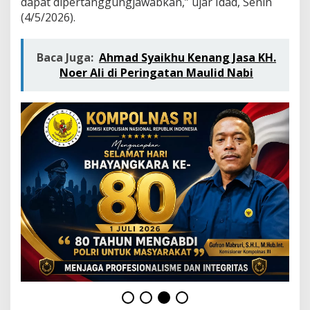
dapat dipertanggungjawabkan,” ujar Idad, Senin
u
(4/5/2026).
r
a
n
:
Baca Juga:
Ahmad Syaikhu Kenang Jasa KH.
T
Noer Ali di Peringatan Maulid Nabi
r
a
n
s
p
a
r
a
n
s
i
d
a
n
K
o
n
d
u