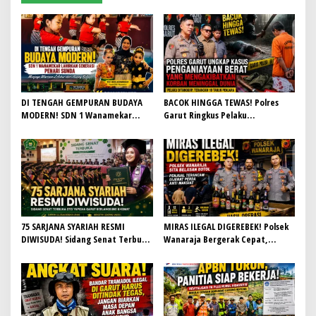
s
i
p
o
s
DI TENGAH GEMPURAN BUDAYA
BACOK HINGGA TEWAS! Polres
MODERN! SDN 1 Wanamekar
Garut Ringkus Pelaku
Lahirkan Generasi Penari Sunda,
Penganiayaan Brutal di
Menjaga Warisan Leluhur dari
Banyuresmi, Terancam 10 Tahun
Ruang Kelas
Penjara
75 SARJANA SYARIAH RESMI
MIRAS ILEGAL DIGEREBEK! Polsek
DIWISUDA! Sidang Senat Terbuka
Wanaraja Bergerak Cepat,
STEI Yapisha Garut Berlangsung
Penjual Terancam Dijerat Perda
Khidmat, Siapkan Lulusan
Anti Maksiat
Berdaya Saing dan Berintegritas