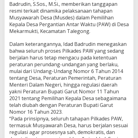
e
Badrudin, S.Sos., M.Si., memberikan tanggapan
k
resmi terkait dinamika pelaksanaan tahapan
a
Musyawarah Desa (Musdes) dalam Pemilihan
r
m
Kepala Desa Pergantian Antar Waktu (PAW) di Desa
u
Mekarmukti, Kecamatan Talegong.
k
t
Dalam keterangannya, Idad Badrudin menegaskan
i
bahwa seluruh proses Pilkades PAW yang sedang
B
e
berjalan harus tetap mengacu pada ketentuan
r
peraturan perundang-undangan yang berlaku,
j
mulai dari Undang-Undang Nomor 6 Tahun 2014
a
tentang Desa, Peraturan Pemerintah, Peraturan
l
Menteri Dalam Negeri, hingga regulasi daerah
a
n
yakni Peraturan Bupati Garut Nomor 11 Tahun
S
2021 tentang Pemilihan Kepala Desa sebagaimana
e
telah diubah dengan Peraturan Bupati Garut
s
Nomor 16 Tahun 2023.
u
a
“Pada prinsipnya, seluruh tahapan Pilkades PAW,
i
termasuk Musyawarah Desa, harus berjalan sesuai
A
regulasi agar prosesnya sah, demokratis, dan
t