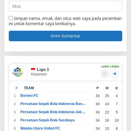
Simpan nama, email, dan situs web saya pada peramban
ini untuk komentar saya berikutnya.
LIHAT LEBIH
Liga 1
Klasemen
#
TEAM
P
W
D
L
Borneo FC
1
34
25
4
5
Persatuan Sepak Bola Indonesia Bandung
2
34
24
7
3
Persatuan Sepak Bola Indonesia Jakarta
3
34
22
5
7
Persatuan Sepak Bola Surabaya
4
34
16
10
8
Maluku Utara United FC
5
34
15
8
11