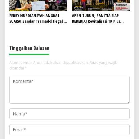
FERRY NURDIANSYAH ANGKAT
APBN TURUN, PANITIA SIAP
SUARA! Bandar Tramadol Ilegal di
BEKERJA! Revitalisasi TK Plus
Garut Harus Ditindak Tegas,
Nurul Hidayah II Dimulai dengan
Jangan Biarkan Masa Depan Anak
Semangat Gotong Royong
Bangsa Hancur
Tinggalkan Balasan
Alamat email Anda tidak akan dipublikasikan.
Ruas yang wajib
ditandai
*