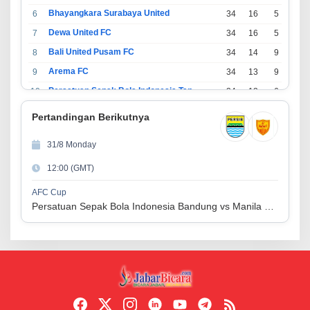
Bhayangkara Surabaya United
6
34
16
5
13
Dewa United FC
7
34
16
5
13
Bali United Pusam FC
8
34
14
9
11
Arema FC
9
34
13
9
12
Persatuan Sepak Bola Indonesia Tangerang
10
34
13
6
15
PSIM Yogyakarta
11
34
11
12
11
Pertandingan Berikutnya
Persatuan Sepakbola Indonesia Kediri
12
34
11
6
17
31/8 Monday
Perserikatan Sepak Bola Indonesia Jepara
13
34
9
9
16
12:00 (GMT)
Madura United FC
14
34
9
8
17
Persatuan Sepakbola Makassar
15
34
8
10
16
AFC Cup
Persatuan Sepak Bola Indonesia Bandung vs Manila Digger FC
Persis Solo
16
34
8
10
16
Semen Padang FC
17
34
5
5
24
Persatuan Sepak Bola Biak Sekitarnya
18
34
4
6
24