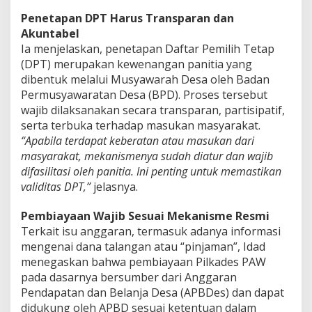
s
Penetapan DPT Harus Transparan dan
i
v
Akuntabel
i
Ia menjelaskan, penetapan Daftar Pemilih Tetap
t
(DPT) merupakan kewenangan panitia yang
a
dibentuk melalui Musyawarah Desa oleh Badan
s
Permusyawaratan Desa (BPD). Proses tersebut
D
i
wajib dilaksanakan secara transparan, partisipatif,
u
serta terbuka terhadap masukan masyarakat.
t
“Apabila terdapat keberatan atau masukan dari
a
masyarakat, mekanismenya sudah diatur dan wajib
m
a
difasilitasi oleh panitia. Ini penting untuk memastikan
k
validitas DPT,”
jelasnya.
a
n
Pembiayaan Wajib Sesuai Mekanisme Resmi
”
Terkait isu anggaran, termasuk adanya informasi
mengenai dana talangan atau “pinjaman”, Idad
menegaskan bahwa pembiayaan Pilkades PAW
pada dasarnya bersumber dari Anggaran
Pendapatan dan Belanja Desa (APBDes) dan dapat
didukung oleh APBD sesuai ketentuan dalam