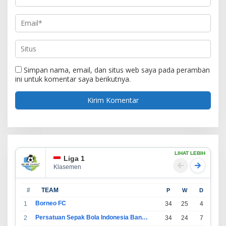
Simpan nama, email, dan situs web saya pada peramban
ini untuk komentar saya berikutnya.
LIHAT LEBIH
Liga 1
Klasemen
#
TEAM
P
W
D
L
Borneo FC
1
34
25
4
5
Persatuan Sepak Bola Indonesia Bandung
2
34
24
7
3