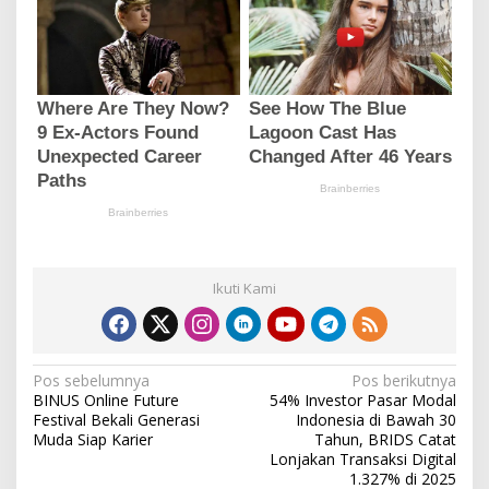
Ikuti Kami
N
Pos sebelumnya
Pos berikutnya
BINUS Online Future
54% Investor Pasar Modal
a
Festival Bekali Generasi
Indonesia di Bawah 30
v
Muda Siap Karier
Tahun, BRIDS Catat
Lonjakan Transaksi Digital
i
1.327% di 2025