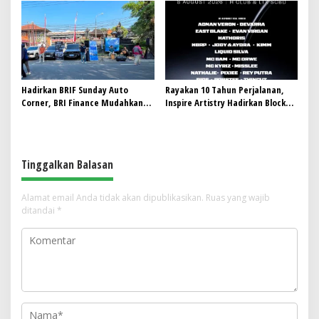
Pekerja di Pabrik Tembakau
Jadi Mahasiswa Angkatan
Pertama Magister ITSI
Hadirkan BRIF Sunday Auto
Rayakan 10 Tahun Perjalanan,
Corner, BRI Finance Mudahkan
Inspire Artistry Hadirkan Block
Warga Bali Wujudkan Mobil
Party Terbesar di Jakarta
Impian
Tinggalkan Balasan
Alamat email Anda tidak akan dipublikasikan.
Ruas yang wajib
ditandai
*