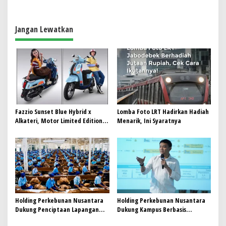
g
a
Jangan Lewatkan
s
i
p
o
s
Fazzio Sunset Blue Hybrid x
Lomba Foto LRT Hadirkan Hadiah
Alkateri, Motor Limited Edition
Menarik, Ini Syaratnya
Buat Nyempurnain Look Retro-
Future Lo
Holding Perkebunan Nusantara
Holding Perkebunan Nusantara
Dukung Penciptaan Lapangan
Dukung Kampus Berbasis
Kerja, PTPN I Serap 15–20 Ribu
Perkebunan, Arya Sandhiyudha