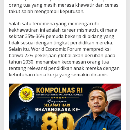
l
orang tua yang masih merasa khawatir dan cemas,
a
takut salah mengambil keputusan.
n
g
J
Salah satu fenomena yang memengaruhi
a
kekhawatiran ini adalah career mismatch, di mana
w
sekitar 35%-36% pemuda bekerja di bidang yang
a
tidak sesuai dengan tingkat pendidikan mereka.
b
Selain itu, World Economic Forum memprediksi
K
e
bahwa 22% pekerjaan global akan berubah pada
k
tahun 2030, menambah kecemasan orang tua
h
tentang relevansi pendidikan anak mereka dengan
a
kebutuhan dunia kerja yang semakin dinamis.
w
a
t
i
r
a
n
O
r
a
n