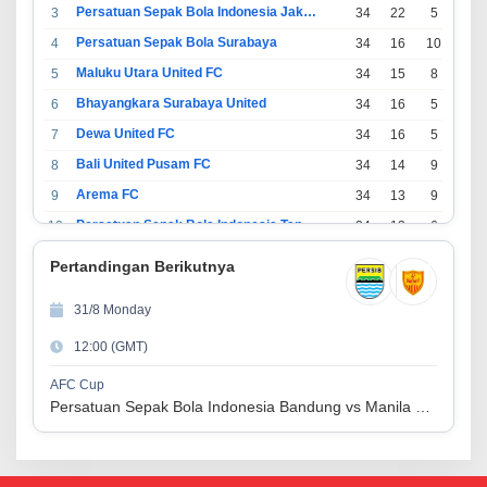
Persatuan Sepak Bola Indonesia Jakarta
3
34
22
5
7
Persatuan Sepak Bola Surabaya
4
34
16
10
8
Maluku Utara United FC
5
34
15
8
11
Bhayangkara Surabaya United
6
34
16
5
13
Dewa United FC
7
34
16
5
13
Bali United Pusam FC
8
34
14
9
11
Arema FC
9
34
13
9
12
Persatuan Sepak Bola Indonesia Tangerang
10
34
13
6
15
PSIM Yogyakarta
11
34
11
12
11
Pertandingan Berikutnya
Persatuan Sepakbola Indonesia Kediri
12
34
11
6
17
31/8 Monday
Perserikatan Sepak Bola Indonesia Jepara
13
34
9
9
16
12:00 (GMT)
Madura United FC
14
34
9
8
17
Persatuan Sepakbola Makassar
15
34
8
10
16
AFC Cup
Persatuan Sepak Bola Indonesia Bandung vs Manila Digger FC
Persis Solo
16
34
8
10
16
Semen Padang FC
17
34
5
5
24
Persatuan Sepak Bola Biak Sekitarnya
18
34
4
6
24