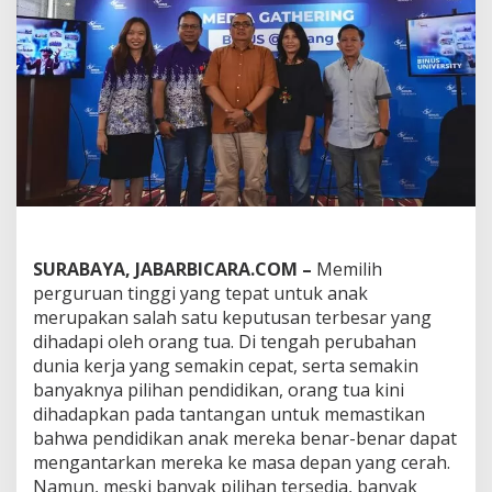
s
i
a
p
a
n
K
a
r
i
e
r
A
n
SURABAYA, JABARBICARA.COM –
Memilih
a
perguruan tinggi yang tepat untuk anak
k
merupakan salah satu keputusan terbesar yang
:
dihadapi oleh orang tua. Di tengah perubahan
B
I
dunia kerja yang semakin cepat, serta semakin
N
banyaknya pilihan pendidikan, orang tua kini
U
dihadapkan pada tantangan untuk memastikan
S
bahwa pendidikan anak mereka benar-benar dapat
@
M
mengantarkan mereka ke masa depan yang cerah.
a
Namun, meski banyak pilihan tersedia, banyak