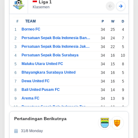
Liga 1
Klasemen
#
TEAM
P
W
D
L
Borneo FC
1
34
25
4
5
Persatuan Sepak Bola Indonesia Bandung
2
34
24
7
3
Persatuan Sepak Bola Indonesia Jakarta
3
34
22
5
7
Persatuan Sepak Bola Surabaya
4
34
16
10
8
Maluku Utara United FC
5
34
15
8
11
Bhayangkara Surabaya United
6
34
16
5
13
Dewa United FC
7
34
16
5
13
Bali United Pusam FC
8
34
14
9
11
Arema FC
9
34
13
9
12
Persatuan Sepak Bola Indonesia Tangerang
10
34
13
6
15
PSIM Yogyakarta
11
34
11
12
11
Pertandingan Berikutnya
Persatuan Sepakbola Indonesia Kediri
12
34
11
6
17
31/8 Monday
Perserikatan Sepak Bola Indonesia Jepara
13
34
9
9
16