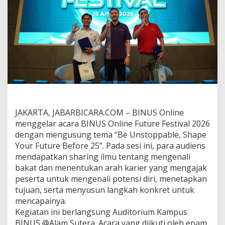
u
r
e
F
e
s
t
i
v
a
l
B
e
JAKARTA, JABARBICARA.COM – BINUS Online
k
menggelar acara BINUS Online Future Festival 2026
a
dengan mengusung tema “Be Unstoppable, Shape
l
Your Future Before 25”. Pada sesi ini, para audiens
i
G
mendapatkan sharing ilmu tentang mengenali
e
bakat dan menentukan arah karier yang mengajak
n
peserta untuk mengenali potensi diri, menetapkan
e
tujuan, serta menyusun langkah konkret untuk
r
mencapainya.
a
s
Kegiatan ini berlangsung Auditorium Kampus
i
BINUS @Alam Sutera. Acara yang diikuti oleh enam