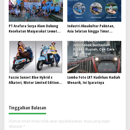
PT Arafura Surya Alam Dukung
Industri Akuakultur Pakistan,
Kesehatan Masyarakat Lewat
Asia Selatan hingga Timur
Khitanan Massal di Kotabunan
Tengah Bersiap Terapkan Solusi
Terlengkap dari Indonesia
Fazzio Sunset Blue Hybrid x
Lomba Foto LRT Hadirkan Hadiah
Alkateri, Motor Limited Edition
Menarik, Ini Syaratnya
Buat Nyempurnain Look Retro-
Future Lo
Tinggalkan Balasan
Alamat email Anda tidak akan dipublikasikan.
Ruas yang wajib
ditandai
*