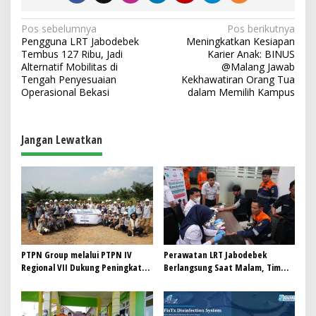
N
Pos sebelumnya
Pos berikutnya
Pengguna LRT Jabodebek
Meningkatkan Kesiapan
a
Tembus 127 Ribu, Jadi
Karier Anak: BINUS
v
Alternatif Mobilitas di
@Malang Jawab
Tengah Penyesuaian
Kekhawatiran Orang Tua
i
Operasional Bekasi
dalam Memilih Kampus
g
a
Jangan Lewatkan
s
i
p
o
s
PTPN Group melalui PTPN IV
Perawatan LRT Jabodebek
Regional VII Dukung Peningkatan
Berlangsung Saat Malam, Tim
Kompetensi Aparatur
Kesehatan Jaga Kondisi Petugas
Perkebunan Lewat Pelatihan
Avenza Maps di Way Kanan