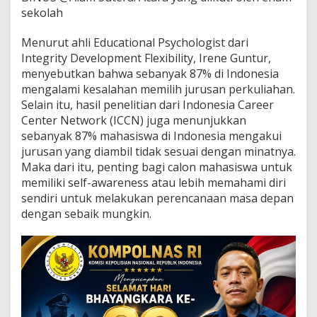
M
sekolah
u
d
Menurut ahli Educational Psychologist dari
a
S
Integrity Development Flexibility, Irene Guntur,
i
menyebutkan bahwa sebanyak 87% di Indonesia
a
mengalami kesalahan memilih jurusan perkuliahan.
p
Selain itu, hasil penelitian dari Indonesia Career
K
a
Center Network (ICCN) juga menunjukkan
r
sebanyak 87% mahasiswa di Indonesia mengakui
i
jurusan yang diambil tidak sesuai dengan minatnya.
e
Maka dari itu, penting bagi calon mahasiswa untuk
r
memiliki self-awareness atau lebih memahami diri
sendiri untuk melakukan perencanaan masa depan
dengan sebaik mungkin.